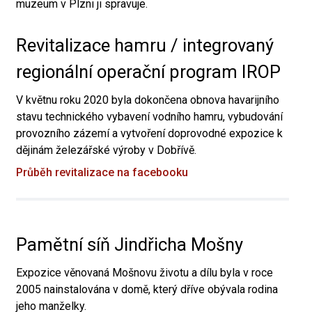
muzeum v Plzni ji spravuje.
Revitalizace hamru / integrovaný
regionální operační program IROP
V květnu roku 2020 byla dokončena obnova havarijního
stavu technického vybavení vodního hamru, vybudování
provozního zázemí a vytvoření doprovodné expozice k
dějinám železářské výroby v Dobřívě.
Průběh revitalizace na facebooku
Pamětní síň Jindřicha Mošny
Expozice věnovaná Mošnovu životu a dílu byla v roce
2005 nainstalována v domě, který dříve obývala rodina
jeho manželky.