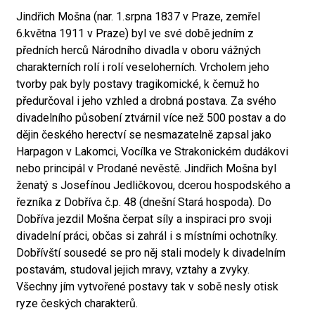
Jindřich Mošna (nar. 1.srpna 1837 v Praze, zemřel
6.května 1911 v Praze) byl ve své době jedním z
předních herců Národního divadla v oboru vážných
charakterních rolí i rolí veseloherních. Vrcholem jeho
tvorby pak byly postavy tragikomické, k čemuž ho
předurčoval i jeho vzhled a drobná postava. Za svého
divadelního působení ztvárnil více než 500 postav a do
dějin českého herectví se nesmazatelně zapsal jako
Harpagon v Lakomci, Vocílka ve Strakonickém dudákovi
nebo principál v Prodané nevěstě. Jindřich Mošna byl
ženatý s Josefínou Jedličkovou, dcerou hospodského a
řezníka z Dobříva č.p. 48 (dnešní Stará hospoda). Do
Dobříva jezdil Mošna čerpat síly a inspiraci pro svoji
divadelní práci, občas si zahrál i s místními ochotníky.
Dobřívští sousedé se pro něj stali modely k divadelním
postavám, studoval jejich mravy, vztahy a zvyky.
Všechny jím vytvořené postavy tak v sobě nesly otisk
ryze českých charakterů.