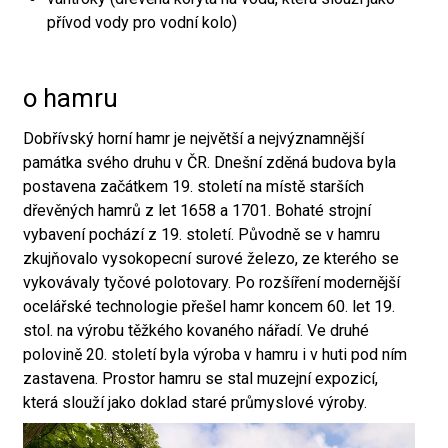
přívod vody pro vodní kolo)
o hamru
Dobřívský horní hamr je největší a nejvýznamnější
památka svého druhu v ČR. Dnešní zděná budova byla
postavena začátkem 19. století na místě starších
dřevěných hamrů z let 1658 a 1701. Bohaté strojní
vybavení pochází z 19. století. Původně se v hamru
zkujňovalo vysokopecní surové železo, ze kterého se
vykovávaly tyčové polotovary. Po rozšíření modernější
ocelářské technologie přešel hamr koncem 60. let 19.
stol. na výrobu těžkého kovaného nářadí. Ve druhé
polovině 20. století byla výroba v hamru i v huti pod ním
zastavena. Prostor hamru se stal muzejní expozicí,
která slouží jako doklad staré průmyslové výroby.