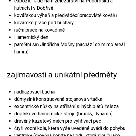
expozici k dějinám železářství na Podbrdsku a
hutnictví v Dobřívě
kovářskou výheň a předváděcí pracoviště kovářů
kovářské práce pod buchary
ruční práce na kovadlině
Hamernický den
pamětní síň Jindřicha Mošny (nachází se mimo areál
hamru)
zajímavosti a unikátní předměty
nadhazovací buchar
důmyslně konstruovaná stojanová vrtačka
excentrické nůžky na stříhání silných plátů železa
doplňkové hamernické stroje (brusky, dynamo)
dřevěný kazetový měch pro vyhřívací pec
čtyři vodní kola, která výše uvedené uvádí do pohybu
vantroky (dřevěná koryta na vodu, která slouží jako