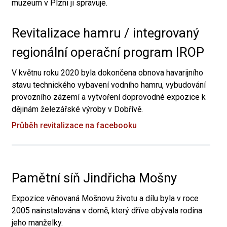
muzeum v Plzni ji spravuje.
Revitalizace hamru / integrovaný
regionální operační program IROP
V květnu roku 2020 byla dokončena obnova havarijního
stavu technického vybavení vodního hamru, vybudování
provozního zázemí a vytvoření doprovodné expozice k
dějinám železářské výroby v Dobřívě.
Průběh revitalizace na facebooku
Pamětní síň Jindřicha Mošny
Expozice věnovaná Mošnovu životu a dílu byla v roce
2005 nainstalována v domě, který dříve obývala rodina
jeho manželky.