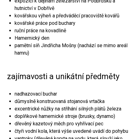
expozici k dějinám železářství na Podbrdsku a
hutnictví v Dobřívě
kovářskou výheň a předváděcí pracoviště kovářů
kovářské práce pod buchary
ruční práce na kovadlině
Hamernický den
pamětní síň Jindřicha Mošny (nachází se mimo areál
hamru)
zajímavosti a unikátní předměty
nadhazovací buchar
důmyslně konstruovaná stojanová vrtačka
excentrické nůžky na stříhání silných plátů železa
doplňkové hamernické stroje (brusky, dynamo)
dřevěný kazetový měch pro vyhřívací pec
čtyři vodní kola, která výše uvedené uvádí do pohybu
vantroky (dřevěná koryta na vodu, která slouží jako