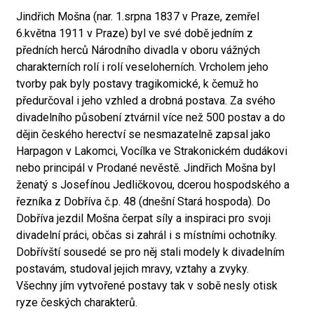
Jindřich Mošna (nar. 1.srpna 1837 v Praze, zemřel
6.května 1911 v Praze) byl ve své době jedním z
předních herců Národního divadla v oboru vážných
charakterních rolí i rolí veseloherních. Vrcholem jeho
tvorby pak byly postavy tragikomické, k čemuž ho
předurčoval i jeho vzhled a drobná postava. Za svého
divadelního působení ztvárnil více než 500 postav a do
dějin českého herectví se nesmazatelně zapsal jako
Harpagon v Lakomci, Vocílka ve Strakonickém dudákovi
nebo principál v Prodané nevěstě. Jindřich Mošna byl
ženatý s Josefínou Jedličkovou, dcerou hospodského a
řezníka z Dobříva č.p. 48 (dnešní Stará hospoda). Do
Dobříva jezdil Mošna čerpat síly a inspiraci pro svoji
divadelní práci, občas si zahrál i s místními ochotníky.
Dobřívští sousedé se pro něj stali modely k divadelním
postavám, studoval jejich mravy, vztahy a zvyky.
Všechny jím vytvořené postavy tak v sobě nesly otisk
ryze českých charakterů.