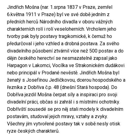
Jindřich Mošna (nar. 1.srpna 1837 v Praze, zemřel
6.května 1911 v Praze) byl ve své době jedním z
předních herců Národního divadla v oboru vážných
charakterních rolí i rolí veseloherních. Vrcholem jeho
tvorby pak byly postavy tragikomické, k čemuž ho
předurčoval i jeho vzhled a drobná postava. Za svého
divadelního působení ztvárnil více než 500 postav a do
dějin českého herectví se nesmazatelně zapsal jako
Harpagon v Lakomci, Vocílka ve Strakonickém dudákovi
nebo principál v Prodané nevěstě. Jindřich Mošna byl
ženatý s Josefínou Jedličkovou, dcerou hospodského a
řezníka z Dobříva č.p. 48 (dnešní Stará hospoda). Do
Dobříva jezdil Mošna čerpat síly a inspiraci pro svoji
divadelní práci, občas si zahrál i s místními ochotníky.
Dobřívští sousedé se pro něj stali modely k divadelním
postavám, studoval jejich mravy, vztahy a zvyky.
Všechny jím vytvořené postavy tak v sobě nesly otisk
ryze českých charakterů.