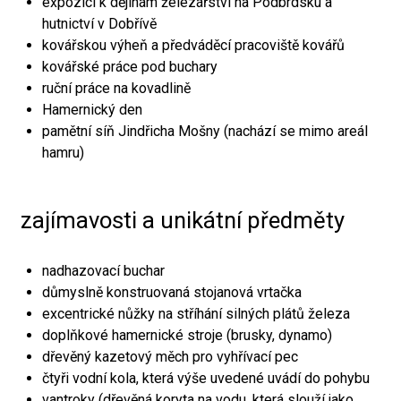
expozici k dějinám železářství na Podbrdsku a
hutnictví v Dobřívě
kovářskou výheň a předváděcí pracoviště kovářů
kovářské práce pod buchary
ruční práce na kovadlině
Hamernický den
pamětní síň Jindřicha Mošny (nachází se mimo areál
hamru)
zajímavosti a unikátní předměty
nadhazovací buchar
důmyslně konstruovaná stojanová vrtačka
excentrické nůžky na stříhání silných plátů železa
doplňkové hamernické stroje (brusky, dynamo)
dřevěný kazetový měch pro vyhřívací pec
čtyři vodní kola, která výše uvedené uvádí do pohybu
vantroky (dřevěná koryta na vodu, která slouží jako