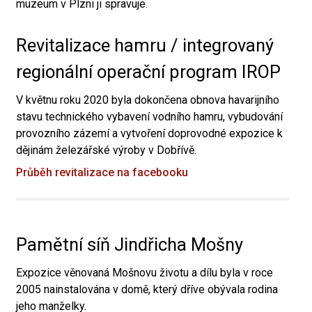
muzeum v Plzni ji spravuje.
Revitalizace hamru / integrovaný
regionální operační program IROP
V květnu roku 2020 byla dokončena obnova havarijního
stavu technického vybavení vodního hamru, vybudování
provozního zázemí a vytvoření doprovodné expozice k
dějinám železářské výroby v Dobřívě.
Průběh revitalizace na facebooku
Pamětní síň Jindřicha Mošny
Expozice věnovaná Mošnovu životu a dílu byla v roce
2005 nainstalována v domě, který dříve obývala rodina
jeho manželky.