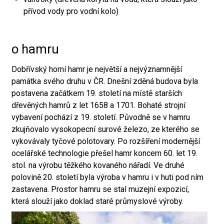
přívod vody pro vodní kolo)
o hamru
Dobřívský horní hamr je největší a nejvýznamnější
památka svého druhu v ČR. Dnešní zděná budova byla
postavena začátkem 19. století na místě starších
dřevěných hamrů z let 1658 a 1701. Bohaté strojní
vybavení pochází z 19. století. Původně se v hamru
zkujňovalo vysokopecní surové železo, ze kterého se
vykovávaly tyčové polotovary. Po rozšíření modernější
ocelářské technologie přešel hamr koncem 60. let 19.
stol. na výrobu těžkého kovaného nářadí. Ve druhé
polovině 20. století byla výroba v hamru i v huti pod ním
zastavena. Prostor hamru se stal muzejní expozicí,
která slouží jako doklad staré průmyslové výroby.