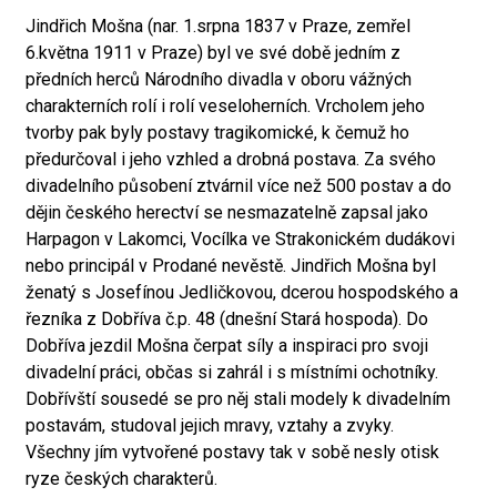
Jindřich Mošna (nar. 1.srpna 1837 v Praze, zemřel
6.května 1911 v Praze) byl ve své době jedním z
předních herců Národního divadla v oboru vážných
charakterních rolí i rolí veseloherních. Vrcholem jeho
tvorby pak byly postavy tragikomické, k čemuž ho
předurčoval i jeho vzhled a drobná postava. Za svého
divadelního působení ztvárnil více než 500 postav a do
dějin českého herectví se nesmazatelně zapsal jako
Harpagon v Lakomci, Vocílka ve Strakonickém dudákovi
nebo principál v Prodané nevěstě. Jindřich Mošna byl
ženatý s Josefínou Jedličkovou, dcerou hospodského a
řezníka z Dobříva č.p. 48 (dnešní Stará hospoda). Do
Dobříva jezdil Mošna čerpat síly a inspiraci pro svoji
divadelní práci, občas si zahrál i s místními ochotníky.
Dobřívští sousedé se pro něj stali modely k divadelním
postavám, studoval jejich mravy, vztahy a zvyky.
Všechny jím vytvořené postavy tak v sobě nesly otisk
ryze českých charakterů.