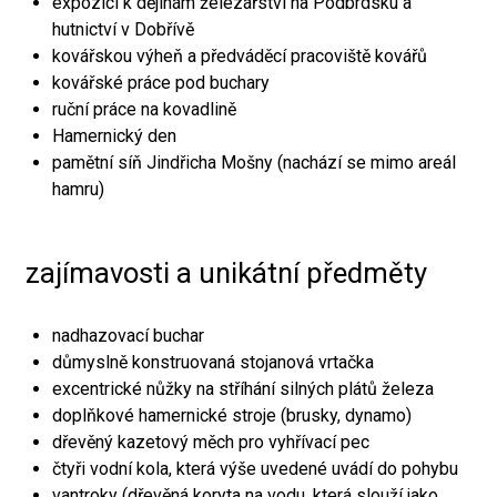
expozici k dějinám železářství na Podbrdsku a
hutnictví v Dobřívě
kovářskou výheň a předváděcí pracoviště kovářů
kovářské práce pod buchary
ruční práce na kovadlině
Hamernický den
pamětní síň Jindřicha Mošny (nachází se mimo areál
hamru)
zajímavosti a unikátní předměty
nadhazovací buchar
důmyslně konstruovaná stojanová vrtačka
excentrické nůžky na stříhání silných plátů železa
doplňkové hamernické stroje (brusky, dynamo)
dřevěný kazetový měch pro vyhřívací pec
čtyři vodní kola, která výše uvedené uvádí do pohybu
vantroky (dřevěná koryta na vodu, která slouží jako