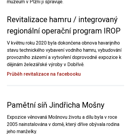
muzeum v Plzni ji spravuje.
Revitalizace hamru / integrovaný
regionální operační program IROP
V květnu roku 2020 byla dokončena obnova havarijního
stavu technického vybavení vodního hamru, vybudování
provozního zázemí a vytvoření doprovodné expozice k
dějinám železářské výroby v Dobřívě.
Průběh revitalizace na facebooku
Pamětní síň Jindřicha Mošny
Expozice věnovaná Mošnovu životu a dílu byla v roce
2005 nainstalována v domě, který dříve obývala rodina
jeho manželky.