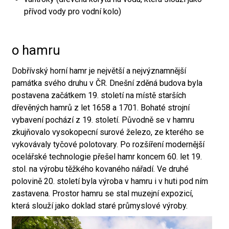
přívod vody pro vodní kolo)
o hamru
Dobřívský horní hamr je největší a nejvýznamnější
památka svého druhu v ČR. Dnešní zděná budova byla
postavena začátkem 19. století na místě starších
dřevěných hamrů z let 1658 a 1701. Bohaté strojní
vybavení pochází z 19. století. Původně se v hamru
zkujňovalo vysokopecní surové železo, ze kterého se
vykovávaly tyčové polotovary. Po rozšíření modernější
ocelářské technologie přešel hamr koncem 60. let 19.
stol. na výrobu těžkého kovaného nářadí. Ve druhé
polovině 20. století byla výroba v hamru i v huti pod ním
zastavena. Prostor hamru se stal muzejní expozicí,
která slouží jako doklad staré průmyslové výroby.