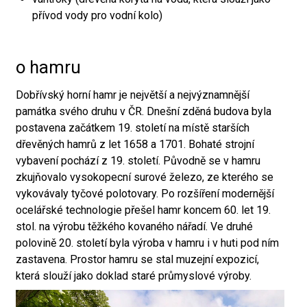
přívod vody pro vodní kolo)
o hamru
Dobřívský horní hamr je největší a nejvýznamnější
památka svého druhu v ČR. Dnešní zděná budova byla
postavena začátkem 19. století na místě starších
dřevěných hamrů z let 1658 a 1701. Bohaté strojní
vybavení pochází z 19. století. Původně se v hamru
zkujňovalo vysokopecní surové železo, ze kterého se
vykovávaly tyčové polotovary. Po rozšíření modernější
ocelářské technologie přešel hamr koncem 60. let 19.
stol. na výrobu těžkého kovaného nářadí. Ve druhé
polovině 20. století byla výroba v hamru i v huti pod ním
zastavena. Prostor hamru se stal muzejní expozicí,
která slouží jako doklad staré průmyslové výroby.