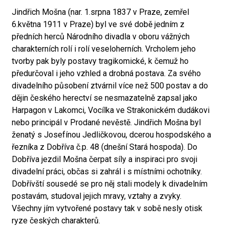
Jindřich Mošna (nar. 1.srpna 1837 v Praze, zemřel
6.května 1911 v Praze) byl ve své době jedním z
předních herců Národního divadla v oboru vážných
charakterních rolí i rolí veseloherních. Vrcholem jeho
tvorby pak byly postavy tragikomické, k čemuž ho
předurčoval i jeho vzhled a drobná postava. Za svého
divadelního působení ztvárnil více než 500 postav a do
dějin českého herectví se nesmazatelně zapsal jako
Harpagon v Lakomci, Vocílka ve Strakonickém dudákovi
nebo principál v Prodané nevěstě. Jindřich Mošna byl
ženatý s Josefínou Jedličkovou, dcerou hospodského a
řezníka z Dobříva č.p. 48 (dnešní Stará hospoda). Do
Dobříva jezdil Mošna čerpat síly a inspiraci pro svoji
divadelní práci, občas si zahrál i s místními ochotníky.
Dobřívští sousedé se pro něj stali modely k divadelním
postavám, studoval jejich mravy, vztahy a zvyky.
Všechny jím vytvořené postavy tak v sobě nesly otisk
ryze českých charakterů.