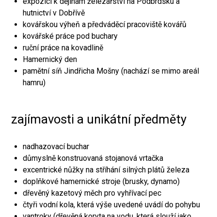
expozici k dějinám železářství na Podbrdsku a
hutnictví v Dobřívě
kovářskou výheň a předváděcí pracoviště kovářů
kovářské práce pod buchary
ruční práce na kovadlině
Hamernický den
pamětní síň Jindřicha Mošny (nachází se mimo areál
hamru)
zajímavosti a unikátní předměty
nadhazovací buchar
důmyslně konstruovaná stojanová vrtačka
excentrické nůžky na stříhání silných plátů železa
doplňkové hamernické stroje (brusky, dynamo)
dřevěný kazetový měch pro vyhřívací pec
čtyři vodní kola, která výše uvedené uvádí do pohybu
vantroky (dřevěná koryta na vodu, která slouží jako