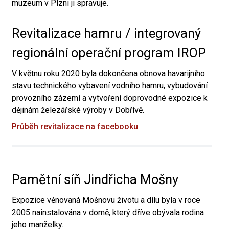
muzeum v Plzni ji spravuje.
Revitalizace hamru / integrovaný
regionální operační program IROP
V květnu roku 2020 byla dokončena obnova havarijního
stavu technického vybavení vodního hamru, vybudování
provozního zázemí a vytvoření doprovodné expozice k
dějinám železářské výroby v Dobřívě.
Průběh revitalizace na facebooku
Pamětní síň Jindřicha Mošny
Expozice věnovaná Mošnovu životu a dílu byla v roce
2005 nainstalována v domě, který dříve obývala rodina
jeho manželky.