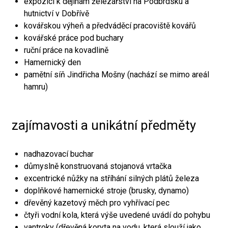
expozici k dějinám železářství na Podbrdsku a
hutnictví v Dobřívě
kovářskou výheň a předváděcí pracoviště kovářů
kovářské práce pod buchary
ruční práce na kovadlině
Hamernický den
pamětní síň Jindřicha Mošny (nachází se mimo areál
hamru)
zajímavosti a unikátní předměty
nadhazovací buchar
důmyslně konstruovaná stojanová vrtačka
excentrické nůžky na stříhání silných plátů železa
doplňkové hamernické stroje (brusky, dynamo)
dřevěný kazetový měch pro vyhřívací pec
čtyři vodní kola, která výše uvedené uvádí do pohybu
vantroky (dřevěná koryta na vodu, která slouží jako