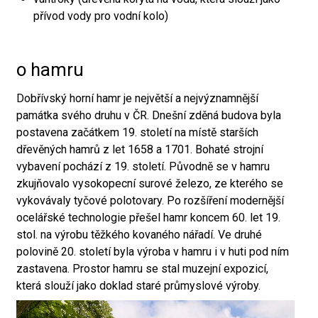
přívod vody pro vodní kolo)
o hamru
Dobřívský horní hamr je největší a nejvýznamnější
památka svého druhu v ČR. Dnešní zděná budova byla
postavena začátkem 19. století na místě starších
dřevěných hamrů z let 1658 a 1701. Bohaté strojní
vybavení pochází z 19. století. Původně se v hamru
zkujňovalo vysokopecní surové železo, ze kterého se
vykovávaly tyčové polotovary. Po rozšíření modernější
ocelářské technologie přešel hamr koncem 60. let 19.
stol. na výrobu těžkého kovaného nářadí. Ve druhé
polovině 20. století byla výroba v hamru i v huti pod ním
zastavena. Prostor hamru se stal muzejní expozicí,
která slouží jako doklad staré průmyslové výroby.