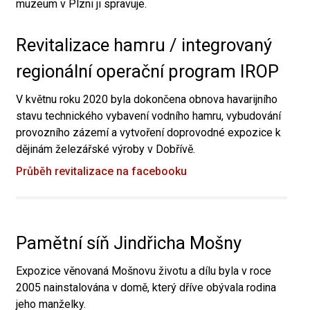
muzeum v Plzni ji spravuje.
Revitalizace hamru / integrovaný
regionální operační program IROP
V květnu roku 2020 byla dokončena obnova havarijního
stavu technického vybavení vodního hamru, vybudování
provozního zázemí a vytvoření doprovodné expozice k
dějinám železářské výroby v Dobřívě.
Průběh revitalizace na facebooku
Pamětní síň Jindřicha Mošny
Expozice věnovaná Mošnovu životu a dílu byla v roce
2005 nainstalována v domě, který dříve obývala rodina
jeho manželky.