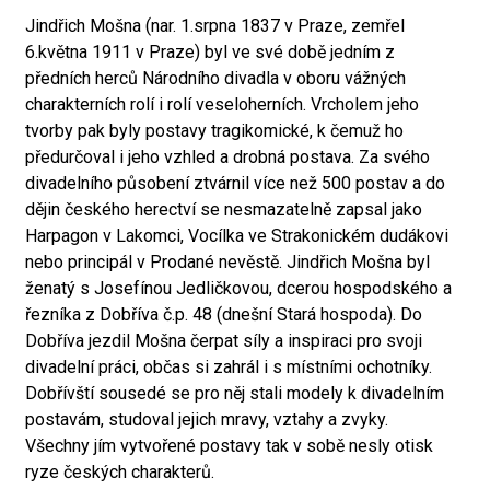
Jindřich Mošna (nar. 1.srpna 1837 v Praze, zemřel
6.května 1911 v Praze) byl ve své době jedním z
předních herců Národního divadla v oboru vážných
charakterních rolí i rolí veseloherních. Vrcholem jeho
tvorby pak byly postavy tragikomické, k čemuž ho
předurčoval i jeho vzhled a drobná postava. Za svého
divadelního působení ztvárnil více než 500 postav a do
dějin českého herectví se nesmazatelně zapsal jako
Harpagon v Lakomci, Vocílka ve Strakonickém dudákovi
nebo principál v Prodané nevěstě. Jindřich Mošna byl
ženatý s Josefínou Jedličkovou, dcerou hospodského a
řezníka z Dobříva č.p. 48 (dnešní Stará hospoda). Do
Dobříva jezdil Mošna čerpat síly a inspiraci pro svoji
divadelní práci, občas si zahrál i s místními ochotníky.
Dobřívští sousedé se pro něj stali modely k divadelním
postavám, studoval jejich mravy, vztahy a zvyky.
Všechny jím vytvořené postavy tak v sobě nesly otisk
ryze českých charakterů.