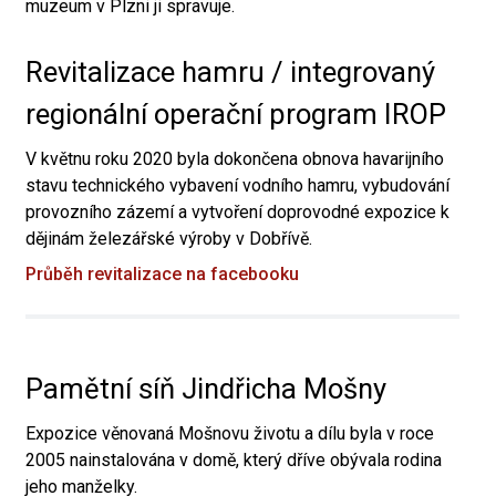
muzeum v Plzni ji spravuje.
Revitalizace hamru / integrovaný
regionální operační program IROP
V květnu roku 2020 byla dokončena obnova havarijního
stavu technického vybavení vodního hamru, vybudování
provozního zázemí a vytvoření doprovodné expozice k
dějinám železářské výroby v Dobřívě.
Průběh revitalizace na facebooku
Pamětní síň Jindřicha Mošny
Expozice věnovaná Mošnovu životu a dílu byla v roce
2005 nainstalována v domě, který dříve obývala rodina
jeho manželky.