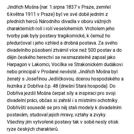
Jindřich Mošna (nar. 1.srpna 1837 v Praze, zemřel
6.května 1911 v Praze) byl ve své době jedním z
předních herců Národního divadla v oboru vážných
charakterních rolí i rolí veseloherních. Vrcholem jeho
tvorby pak byly postavy tragikomické, k čemuž ho
předurčoval i jeho vzhled a drobná postava. Za svého
divadelního působení ztvárnil více než 500 postav a do
dějin českého herectví se nesmazatelně zapsal jako
Harpagon v Lakomci, Vocílka ve Strakonickém dudákovi
nebo principál v Prodané nevěstě. Jindřich Mošna byl
ženatý s Josefínou Jedličkovou, dcerou hospodského a
řezníka z Dobříva č.p. 48 (dnešní Stará hospoda). Do
Dobříva jezdil Mošna čerpat síly a inspiraci pro svoji
divadelní práci, občas si zahrál i s místními ochotníky.
Dobřívští sousedé se pro něj stali modely k divadelním
postavám, studoval jejich mravy, vztahy a zvyky.
Všechny jím vytvořené postavy tak v sobě nesly otisk
ryze českých charakterů.