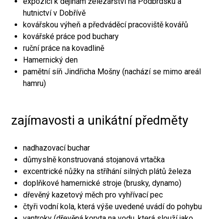
expozici k dějinám železářství na Podbrdsku a
hutnictví v Dobřívě
kovářskou výheň a předváděcí pracoviště kovářů
kovářské práce pod buchary
ruční práce na kovadlině
Hamernický den
pamětní síň Jindřicha Mošny (nachází se mimo areál
hamru)
zajímavosti a unikátní předměty
nadhazovací buchar
důmyslně konstruovaná stojanová vrtačka
excentrické nůžky na stříhání silných plátů železa
doplňkové hamernické stroje (brusky, dynamo)
dřevěný kazetový měch pro vyhřívací pec
čtyři vodní kola, která výše uvedené uvádí do pohybu
vantroky (dřevěná koryta na vodu, která slouží jako