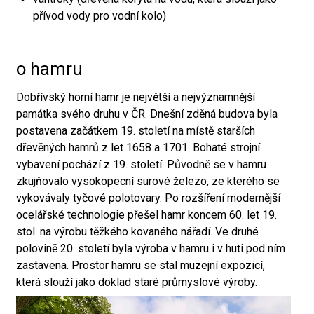
přívod vody pro vodní kolo)
o hamru
Dobřívský horní hamr je největší a nejvýznamnější
památka svého druhu v ČR. Dnešní zděná budova byla
postavena začátkem 19. století na místě starších
dřevěných hamrů z let 1658 a 1701. Bohaté strojní
vybavení pochází z 19. století. Původně se v hamru
zkujňovalo vysokopecní surové železo, ze kterého se
vykovávaly tyčové polotovary. Po rozšíření modernější
ocelářské technologie přešel hamr koncem 60. let 19.
stol. na výrobu těžkého kovaného nářadí. Ve druhé
polovině 20. století byla výroba v hamru i v huti pod ním
zastavena. Prostor hamru se stal muzejní expozicí,
která slouží jako doklad staré průmyslové výroby.