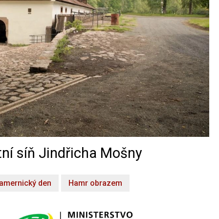
ní síň Jindřicha Mošny
amernický den
Hamr obrazem