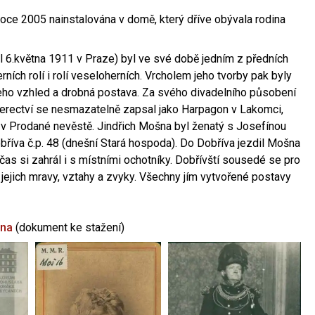
oce 2005 nainstalována v domě, který dříve obývala rodina
l 6.května 1911 v Praze) byl ve své době jedním z předních
ních rolí i rolí veseloherních. Vrcholem jeho tvorby pak byly
jeho vzhled a drobná postava. Za svého divadelního působení
 herectví se nesmazatelně zapsal jako Harpagon v Lakomci,
 v Prodané nevěstě. Jindřich Mošna byl ženatý s Josefínou
říva č.p. 48 (dnešní Stará hospoda). Do Dobříva jezdil Mošna
občas si zahrál i s místními ochotníky. Dobřívští sousedé se pro
 jejich mravy, vztahy a zvyky. Všechny jím vytvořené postavy
šna
(dokument ke stažení)