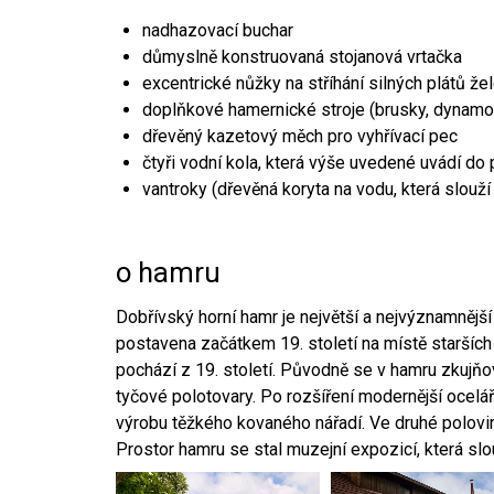
nadhazovací buchar
důmyslně konstruovaná stojanová vrtačka
excentrické nůžky na stříhání silných plátů že
doplňkové hamernické stroje (brusky, dynamo
dřevěný kazetový měch pro vyhřívací pec
čtyři vodní kola, která výše uvedené uvádí do
vantroky (dřevěná koryta na vodu, která slouží
o hamru
Dobřívský horní hamr je největší a nejvýznamněj
postavena začátkem 19. století na místě starších
pochází z 19. století. Původně se v hamru zkujň
tyčové polotovary. Po rozšíření modernější ocelář
výrobu těžkého kovaného nářadí. Ve druhé polovině
Prostor hamru se stal muzejní expozicí, která sl