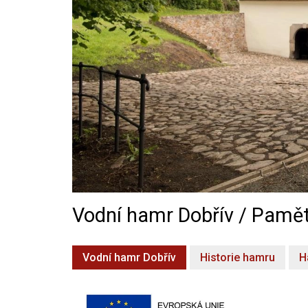
Vodní hamr Dobřív / Pamět
Vodní hamr Dobřív
Historie hamru
H