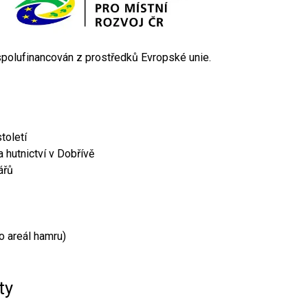
 spolufinancován z prostředků Evropské unie.
toletí
 hutnictví v Dobřívě
ářů
o areál hamru)
ty