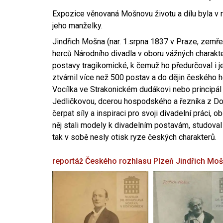
Expozice věnovaná Mošnovu životu a dílu byla v r
jeho manželky.
Jindřich Mošna (nar. 1.srpna 1837 v Praze, zemře
herců Národního divadla v oboru vážných charakter
postavy tragikomické, k čemuž ho předurčoval i 
ztvárnil více než 500 postav a do dějin českého
Vocílka ve Strakonickém dudákovi nebo principál
Jedličkovou, dcerou hospodského a řezníka z Dob
čerpat síly a inspiraci pro svoji divadelní práci, 
něj stali modely k divadelním postavám, studoval
tak v sobě nesly otisk ryze českých charakterů.
reportáž Českého rozhlasu Plzeň
Jindřich Mo