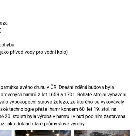
leza
)
 pohybu
 jako přívod vody pro vodní kolo)
ší památka svého druhu v ČR. Dnešní zděná budova byla
 dřevěných hamrů z let 1658 a 1701. Bohaté strojní vybavení
ovalo vysokopecní surové železo, ze kterého se vykovávaly
ské technologie přešel hamr koncem 60. let 19. stol. na
 20. století byla výroba v hamru i v huti pod ním zastavena.
ouží jako doklad staré průmyslové výroby.