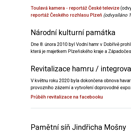
Toulavá kamera - reportáž České televize
(odvy
reportáž Českého rozhlasu Plzeň
(odvysíláno 1
Národní kulturní památka
Dne 8. února 2010 byl Vodní hamr v Dobřívě prohl
která je majetkem Plzeňského kraje a Západočesk
Revitalizace hamru / integrov
V květnu roku 2020 byla dokončena obnova havari
provozního zázemí a vytvoření doprovodné expoz
Průběh revitalizace na facebooku
Pamětní síň Jindřicha Mošny