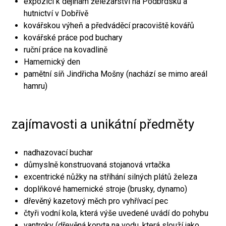
expozici k dějinám železářství na Podbrdsku a
hutnictví v Dobřívě
kovářskou výheň a předváděcí pracoviště kovářů
kovářské práce pod buchary
ruční práce na kovadlině
Hamernický den
pamětní síň Jindřicha Mošny (nachází se mimo areál
hamru)
zajímavosti a unikátní předměty
nadhazovací buchar
důmyslně konstruovaná stojanová vrtačka
excentrické nůžky na stříhání silných plátů železa
doplňkové hamernické stroje (brusky, dynamo)
dřevěný kazetový měch pro vyhřívací pec
čtyři vodní kola, která výše uvedené uvádí do pohybu
vantroky (dřevěná koryta na vodu, která slouží jako