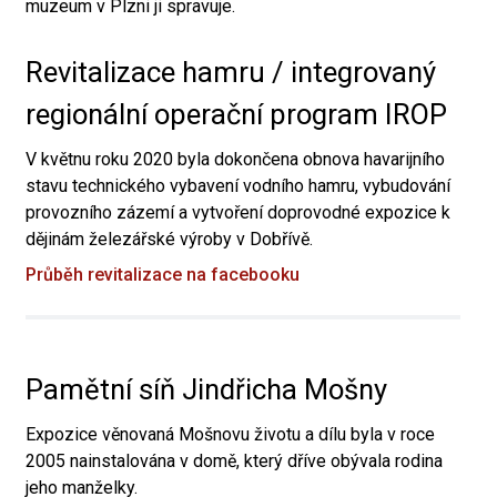
muzeum v Plzni ji spravuje.
Revitalizace hamru / integrovaný
regionální operační program IROP
V květnu roku 2020 byla dokončena obnova havarijního
stavu technického vybavení vodního hamru, vybudování
provozního zázemí a vytvoření doprovodné expozice k
dějinám železářské výroby v Dobřívě.
Průběh revitalizace na facebooku
Pamětní síň Jindřicha Mošny
Expozice věnovaná Mošnovu životu a dílu byla v roce
2005 nainstalována v domě, který dříve obývala rodina
jeho manželky.