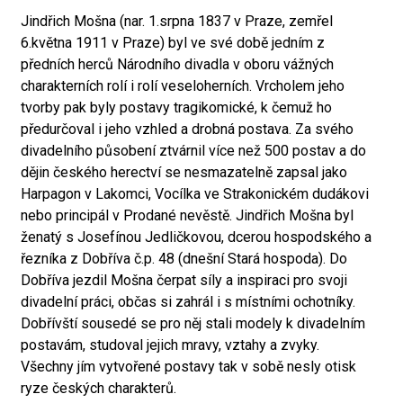
Jindřich Mošna (nar. 1.srpna 1837 v Praze, zemřel
6.května 1911 v Praze) byl ve své době jedním z
předních herců Národního divadla v oboru vážných
charakterních rolí i rolí veseloherních. Vrcholem jeho
tvorby pak byly postavy tragikomické, k čemuž ho
předurčoval i jeho vzhled a drobná postava. Za svého
divadelního působení ztvárnil více než 500 postav a do
dějin českého herectví se nesmazatelně zapsal jako
Harpagon v Lakomci, Vocílka ve Strakonickém dudákovi
nebo principál v Prodané nevěstě. Jindřich Mošna byl
ženatý s Josefínou Jedličkovou, dcerou hospodského a
řezníka z Dobříva č.p. 48 (dnešní Stará hospoda). Do
Dobříva jezdil Mošna čerpat síly a inspiraci pro svoji
divadelní práci, občas si zahrál i s místními ochotníky.
Dobřívští sousedé se pro něj stali modely k divadelním
postavám, studoval jejich mravy, vztahy a zvyky.
Všechny jím vytvořené postavy tak v sobě nesly otisk
ryze českých charakterů.