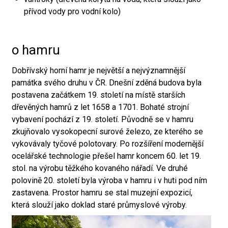
přívod vody pro vodní kolo)
o hamru
Dobřívský horní hamr je největší a nejvýznamnější
památka svého druhu v ČR. Dnešní zděná budova byla
postavena začátkem 19. století na místě starších
dřevěných hamrů z let 1658 a 1701. Bohaté strojní
vybavení pochází z 19. století. Původně se v hamru
zkujňovalo vysokopecní surové železo, ze kterého se
vykovávaly tyčové polotovary. Po rozšíření modernější
ocelářské technologie přešel hamr koncem 60. let 19.
stol. na výrobu těžkého kovaného nářadí. Ve druhé
polovině 20. století byla výroba v hamru i v huti pod ním
zastavena. Prostor hamru se stal muzejní expozicí,
která slouží jako doklad staré průmyslové výroby.