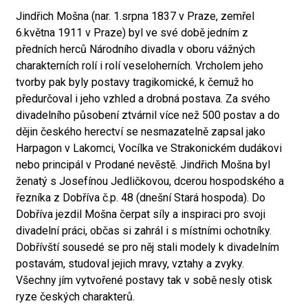
Jindřich Mošna (nar. 1.srpna 1837 v Praze, zemřel
6.května 1911 v Praze) byl ve své době jedním z
předních herců Národního divadla v oboru vážných
charakterních rolí i rolí veseloherních. Vrcholem jeho
tvorby pak byly postavy tragikomické, k čemuž ho
předurčoval i jeho vzhled a drobná postava. Za svého
divadelního působení ztvárnil více než 500 postav a do
dějin českého herectví se nesmazatelně zapsal jako
Harpagon v Lakomci, Vocílka ve Strakonickém dudákovi
nebo principál v Prodané nevěstě. Jindřich Mošna byl
ženatý s Josefínou Jedličkovou, dcerou hospodského a
řezníka z Dobříva č.p. 48 (dnešní Stará hospoda). Do
Dobříva jezdil Mošna čerpat síly a inspiraci pro svoji
divadelní práci, občas si zahrál i s místními ochotníky.
Dobřívští sousedé se pro něj stali modely k divadelním
postavám, studoval jejich mravy, vztahy a zvyky.
Všechny jím vytvořené postavy tak v sobě nesly otisk
ryze českých charakterů.