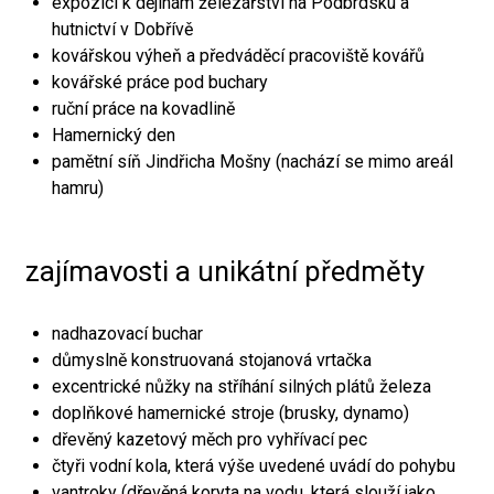
expozici k dějinám železářství na Podbrdsku a
hutnictví v Dobřívě
kovářskou výheň a předváděcí pracoviště kovářů
kovářské práce pod buchary
ruční práce na kovadlině
Hamernický den
pamětní síň Jindřicha Mošny (nachází se mimo areál
hamru)
zajímavosti a unikátní předměty
nadhazovací buchar
důmyslně konstruovaná stojanová vrtačka
excentrické nůžky na stříhání silných plátů železa
doplňkové hamernické stroje (brusky, dynamo)
dřevěný kazetový měch pro vyhřívací pec
čtyři vodní kola, která výše uvedené uvádí do pohybu
vantroky (dřevěná koryta na vodu, která slouží jako