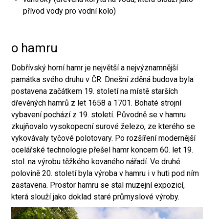
přívod vody pro vodní kolo)
o hamru
Dobřívský horní hamr je největší a nejvýznamnější
památka svého druhu v ČR. Dnešní zděná budova byla
postavena začátkem 19. století na místě starších
dřevěných hamrů z let 1658 a 1701. Bohaté strojní
vybavení pochází z 19. století. Původně se v hamru
zkujňovalo vysokopecní surové železo, ze kterého se
vykovávaly tyčové polotovary. Po rozšíření modernější
ocelářské technologie přešel hamr koncem 60. let 19.
stol. na výrobu těžkého kovaného nářadí. Ve druhé
polovině 20. století byla výroba v hamru i v huti pod ním
zastavena. Prostor hamru se stal muzejní expozicí,
která slouží jako doklad staré průmyslové výroby.