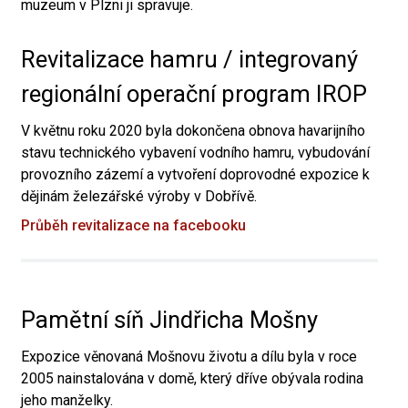
muzeum v Plzni ji spravuje.
Revitalizace hamru / integrovaný
regionální operační program IROP
V květnu roku 2020 byla dokončena obnova havarijního
stavu technického vybavení vodního hamru, vybudování
provozního zázemí a vytvoření doprovodné expozice k
dějinám železářské výroby v Dobřívě.
Průběh revitalizace na facebooku
Pamětní síň Jindřicha Mošny
Expozice věnovaná Mošnovu životu a dílu byla v roce
2005 nainstalována v domě, který dříve obývala rodina
jeho manželky.