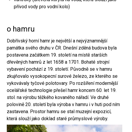
přívod vody pro vodní kolo)
o hamru
Dobřívský horní hamr je největší a nejvýznamnější
památka svého druhu v ČR. Dnešní zděná budova byla
postavena začátkem 19. století na místě starších
dřevěných hamrů z let 1658 a 1701. Bohaté strojní
vybavení pochází z 19. století. Původně se v hamru
zkujňovalo vysokopecní surové železo, ze kterého se
vykovávaly tyčové polotovary. Po rozšíření modernější
ocelářské technologie přešel hamr koncem 60. let 19.
stol. na výrobu těžkého kovaného nářadí. Ve druhé
polovině 20. století byla výroba v hamru i v huti pod ním
zastavena. Prostor hamru se stal muzejní expozicí,
která slouží jako doklad staré průmyslové výroby.