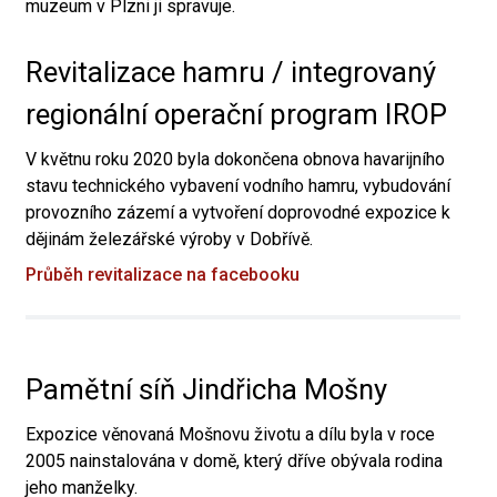
muzeum v Plzni ji spravuje.
Revitalizace hamru / integrovaný
regionální operační program IROP
V květnu roku 2020 byla dokončena obnova havarijního
stavu technického vybavení vodního hamru, vybudování
provozního zázemí a vytvoření doprovodné expozice k
dějinám železářské výroby v Dobřívě.
Průběh revitalizace na facebooku
Pamětní síň Jindřicha Mošny
Expozice věnovaná Mošnovu životu a dílu byla v roce
2005 nainstalována v domě, který dříve obývala rodina
jeho manželky.