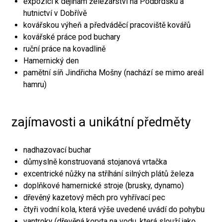
expozici k dějinám železářství na Podbrdsku a
hutnictví v Dobřívě
kovářskou výheň a předváděcí pracoviště kovářů
kovářské práce pod buchary
ruční práce na kovadlině
Hamernický den
pamětní síň Jindřicha Mošny (nachází se mimo areál
hamru)
zajímavosti a unikátní předměty
nadhazovací buchar
důmyslně konstruovaná stojanová vrtačka
excentrické nůžky na stříhání silných plátů železa
doplňkové hamernické stroje (brusky, dynamo)
dřevěný kazetový měch pro vyhřívací pec
čtyři vodní kola, která výše uvedené uvádí do pohybu
vantroky (dřevěná koryta na vodu, která slouží jako