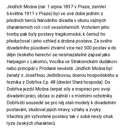
Jindřich Mošna (nar. 1.srpna 1837 v Praze, zemřel
6.května 1911 v Praze) byl ve své době jedním z
předních herců Národního divadla v oboru vážných
charakterních rolí i rolí veseloherních. Vrcholem jeho
tvorby pak byly postavy tragikomické, k čemuž ho
předurčoval i jeho vzhled a drobná postava. Za svého
divadelního působení ztvárnil více než 500 postav a do
dějin českého herectví se nesmazatelně zapsal jako
Harpagon v Lakomci, Vocílka ve Strakonickém dudákovi
nebo principál v Prodané nevěstě. Jindřich Mošna byl
ženatý s Josefínou Jedličkovou, dcerou hospodského a
řezníka z Dobříva č.p. 48 (dnešní Stará hospoda). Do
Dobříva jezdil Mošna čerpat síly a inspiraci pro svoji
divadelní práci, občas si zahrál i s místními ochotníky.
Dobřívští sousedé se pro něj stali modely k divadelním
postavám, studoval jejich mravy, vztahy a zvyky.
Všechny jím vytvořené postavy tak v sobě nesly otisk
ryze českých charakterů.