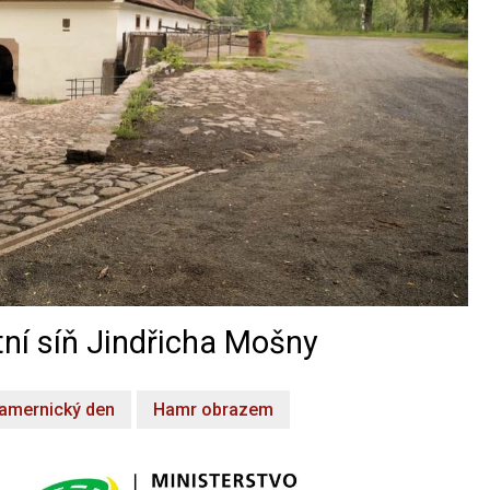
ní síň Jindřicha Mošny
amernický den
Hamr obrazem