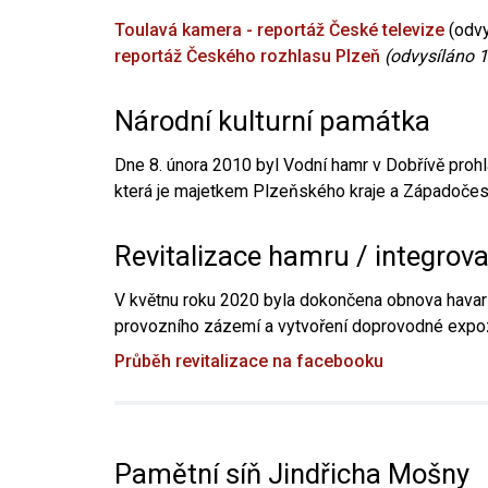
Toulavá kamera - reportáž České televize
(odvy
reportáž Českého rozhlasu Plzeň
(odvysíláno 1
Národní kulturní památka
Dne 8. února 2010 byl Vodní hamr v Dobřívě prohl
která je majetkem Plzeňského kraje a Západočesk
Revitalizace hamru / integrov
V květnu roku 2020 byla dokončena obnova havari
provozního zázemí a vytvoření doprovodné expoz
Průběh revitalizace na facebooku
Pamětní síň Jindřicha Mošny