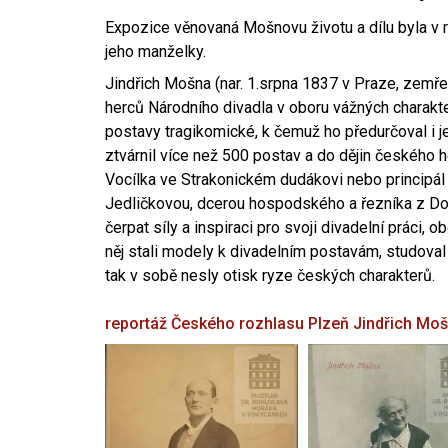
Expozice věnovaná Mošnovu životu a dílu byla v r
jeho manželky.
Jindřich Mošna (nar. 1.srpna 1837 v Praze, zemře
herců Národního divadla v oboru vážných charakter
postavy tragikomické, k čemuž ho předurčoval i 
ztvárnil více než 500 postav a do dějin českého
Vocílka ve Strakonickém dudákovi nebo principál
Jedličkovou, dcerou hospodského a řezníka z Dob
čerpat síly a inspiraci pro svoji divadelní práci, 
něj stali modely k divadelním postavám, studoval
tak v sobě nesly otisk ryze českých charakterů.
reportáž Českého rozhlasu Plzeň
Jindřich Mo