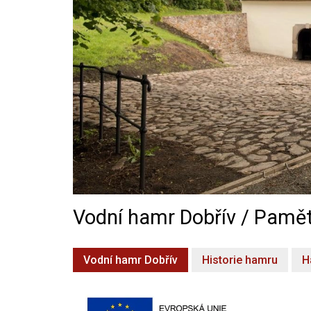
Vodní hamr Dobřív / Pamět
Vodní hamr Dobřív
Historie hamru
H