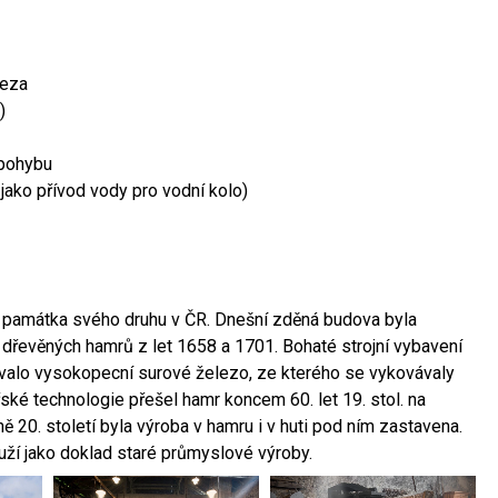
leza
)
 pohybu
 jako přívod vody pro vodní kolo)
ší památka svého druhu v ČR. Dnešní zděná budova byla
 dřevěných hamrů z let 1658 a 1701. Bohaté strojní vybavení
ovalo vysokopecní surové železo, ze kterého se vykovávaly
ské technologie přešel hamr koncem 60. let 19. stol. na
 20. století byla výroba v hamru i v huti pod ním zastavena.
ouží jako doklad staré průmyslové výroby.