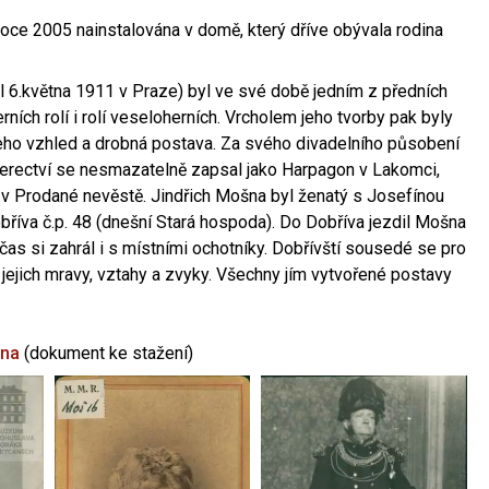
oce 2005 nainstalována v domě, který dříve obývala rodina
l 6.května 1911 v Praze) byl ve své době jedním z předních
ních rolí i rolí veseloherních. Vrcholem jeho tvorby pak byly
jeho vzhled a drobná postava. Za svého divadelního působení
 herectví se nesmazatelně zapsal jako Harpagon v Lakomci,
 v Prodané nevěstě. Jindřich Mošna byl ženatý s Josefínou
říva č.p. 48 (dnešní Stará hospoda). Do Dobříva jezdil Mošna
občas si zahrál i s místními ochotníky. Dobřívští sousedé se pro
 jejich mravy, vztahy a zvyky. Všechny jím vytvořené postavy
šna
(dokument ke stažení)