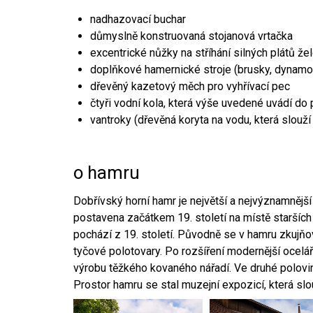
nadhazovací buchar
důmyslně konstruovaná stojanová vrtačka
excentrické nůžky na stříhání silných plátů že
doplňkové hamernické stroje (brusky, dynamo
dřevěný kazetový měch pro vyhřívací pec
čtyři vodní kola, která výše uvedené uvádí do
vantroky (dřevěná koryta na vodu, která slouží
o hamru
Dobřívský horní hamr je největší a nejvýznamněj
postavena začátkem 19. století na místě starších
pochází z 19. století. Původně se v hamru zkujň
tyčové polotovary. Po rozšíření modernější ocelář
výrobu těžkého kovaného nářadí. Ve druhé polovině
Prostor hamru se stal muzejní expozicí, která sl