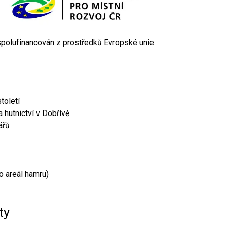
 spolufinancován z prostředků Evropské unie.
toletí
 hutnictví v Dobřívě
ářů
o areál hamru)
ty