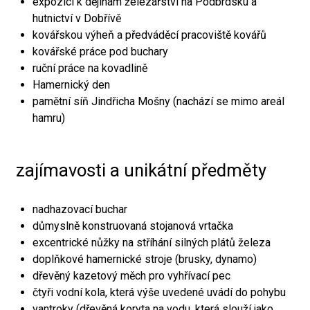
expozici k dějinám železářství na Podbrdsku a
hutnictví v Dobřívě
kovářskou výheň a předváděcí pracoviště kovářů
kovářské práce pod buchary
ruční práce na kovadlině
Hamernický den
pamětní síň Jindřicha Mošny (nachází se mimo areál
hamru)
zajímavosti a unikátní předměty
nadhazovací buchar
důmyslně konstruovaná stojanová vrtačka
excentrické nůžky na stříhání silných plátů železa
doplňkové hamernické stroje (brusky, dynamo)
dřevěný kazetový měch pro vyhřívací pec
čtyři vodní kola, která výše uvedené uvádí do pohybu
vantroky (dřevěná koryta na vodu, která slouží jako