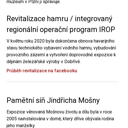
muzeum v Plzni ji spravuje.
Revitalizace hamru / integrovaný
regionální operační program IROP
V květnu roku 2020 byla dokončena obnova havarijního
stavu technického vybavení vodního hamru, vybudování
provozního zázemí a vytvoření doprovodné expozice k
dějinám železářské výroby v Dobřívě.
Průběh revitalizace na facebooku
Pamětní síň Jindřicha Mošny
Expozice věnovaná Mošnovu životu a dílu byla v roce
2005 nainstalována v domě, který dříve obývala rodina
jeho manželky.