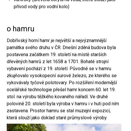
přívod vody pro vodní kolo)
o hamru
Dobřívský horní hamr je největší a nejvýznamnější
památka svého druhu v ČR. Dnešní zděná budova byla
postavena začátkem 19. století na místě starších
dřevěných hamrů z let 1658 a 1701. Bohaté strojní
vybavení pochází z 19. století. Původně se v hamru
zkujňovalo vysokopecní surové železo, ze kterého se
vykovávaly tyčové polotovary. Po rozšíření modernější
ocelářské technologie přešel hamr koncem 60. let 19.
stol. na výrobu těžkého kovaného nářadí. Ve druhé
polovině 20. století byla výroba v hamru i v huti pod ním
zastavena. Prostor hamru se stal muzejní expozicí,
která slouží jako doklad staré průmyslové výroby.