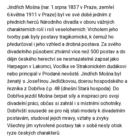
Jindřich Mošna (nar. 1.srpna 1837 v Praze, zemřel
6.května 1911 v Praze) byl ve své době jedním z
předních herců Národního divadla v oboru vážných
charakterních rolí i rolí veseloherních. Vrcholem jeho
tvorby pak byly postavy tragikomické, k čemuž ho
předurčoval i jeho vzhled a drobná postava. Za svého
divadelního působení ztvárnil více než 500 postav a do
dějin českého herectví se nesmazatelně zapsal jako
Harpagon v Lakomci, Vocílka ve Strakonickém dudákovi
nebo principál v Prodané nevěstě. Jindřich Mošna byl
ženatý s Josefínou Jedličkovou, dcerou hospodského a
řezníka z Dobříva č.p. 48 (dnešní Stará hospoda). Do
Dobříva jezdil Mošna čerpat síly a inspiraci pro svoji
divadelní práci, občas si zahrál i s místními ochotníky.
Dobřívští sousedé se pro něj stali modely k divadelním
postavám, studoval jejich mravy, vztahy a zvyky.
Všechny jím vytvořené postavy tak v sobě nesly otisk
ryze českých charakterů.