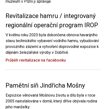
muzeum v Plzni ji spravuje.
Revitalizace hamru / integrovaný
regionální operační program IROP
V květnu roku 2020 byla dokončena obnova havarijního
stavu technického vybavení vodního hamru, vybudování
provozního zázemí a vytvoření doprovodné expozice k
dějinám železářské výroby v Dobřívě.
Průběh revitalizace na facebooku
Pamětní síň Jindřicha Mošny
Expozice věnovaná Mošnovu životu a dílu byla v roce
2005 nainstalována v domě, který dříve obývala rodina
jeho manželky.