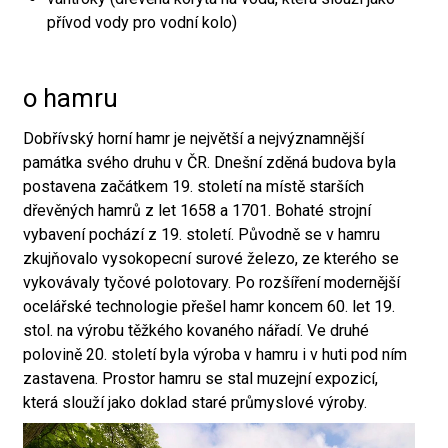
přívod vody pro vodní kolo)
o hamru
Dobřívský horní hamr je největší a nejvýznamnější
památka svého druhu v ČR. Dnešní zděná budova byla
postavena začátkem 19. století na místě starších
dřevěných hamrů z let 1658 a 1701. Bohaté strojní
vybavení pochází z 19. století. Původně se v hamru
zkujňovalo vysokopecní surové železo, ze kterého se
vykovávaly tyčové polotovary. Po rozšíření modernější
ocelářské technologie přešel hamr koncem 60. let 19.
stol. na výrobu těžkého kovaného nářadí. Ve druhé
polovině 20. století byla výroba v hamru i v huti pod ním
zastavena. Prostor hamru se stal muzejní expozicí,
která slouží jako doklad staré průmyslové výroby.