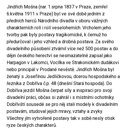
Jindřich Mošna (nar. 1.srpna 1837 v Praze, zemřel
6.května 1911 v Praze) byl ve své době jedním z
předních herců Národního divadla v oboru vážných
charakterních rolí i rolí veseloherních. Vrcholem jeho
tvorby pak byly postavy tragikomické, k čemuž ho
předurčoval i jeho vzhled a drobná postava. Za svého
divadelního působení ztvárnil více než 500 postav a do
dějin českého herectví se nesmazatelně zapsal jako
Harpagon v Lakomci, Vocílka ve Strakonickém dudákovi
nebo principál v Prodané nevěstě. Jindřich Mošna byl
ženatý s Josefínou Jedličkovou, dcerou hospodského a
řezníka z Dobříva č.p. 48 (dnešní Stará hospoda). Do
Dobříva jezdil Mošna čerpat síly a inspiraci pro svoji
divadelní práci, občas si zahrál i s místními ochotníky.
Dobřívští sousedé se pro něj stali modely k divadelním
postavám, studoval jejich mravy, vztahy a zvyky.
Všechny jím vytvořené postavy tak v sobě nesly otisk
ryze českých charakterů.