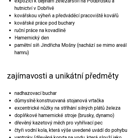
expozici k dějinám železářství na Podbrdsku a
hutnictví v Dobřívě
kovářskou výheň a předváděcí pracoviště kovářů
kovářské práce pod buchary
ruční práce na kovadlině
Hamernický den
pamětní síň Jindřicha Mošny (nachází se mimo areál
hamru)
zajímavosti a unikátní předměty
nadhazovací buchar
důmyslně konstruovaná stojanová vrtačka
excentrické nůžky na stříhání silných plátů železa
doplňkové hamernické stroje (brusky, dynamo)
dřevěný kazetový měch pro vyhřívací pec
čtyři vodní kola, která výše uvedené uvádí do pohybu
vantroky (dřevěná koryta na vodu, která slouží jako