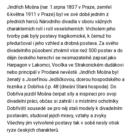
Jindřich Mošna (nar. 1.srpna 1837 v Praze, zemřel
6.května 1911 v Praze) byl ve své době jedním z
předních herců Národního divadla v oboru vážných
charakterních rolí i rolí veseloherních. Vrcholem jeho
tvorby pak byly postavy tragikomické, k čemuž ho
předurčoval i jeho vzhled a drobná postava. Za svého
divadelního působení ztvárnil více než 500 postav a do
dějin českého herectví se nesmazatelně zapsal jako
Harpagon v Lakomci, Vocílka ve Strakonickém dudákovi
nebo principál v Prodané nevěstě. Jindřich Mošna byl
ženatý s Josefínou Jedličkovou, dcerou hospodského a
řezníka z Dobříva č.p. 48 (dnešní Stará hospoda). Do
Dobříva jezdil Mošna čerpat síly a inspiraci pro svoji
divadelní práci, občas si zahrál i s místními ochotníky.
Dobřívští sousedé se pro něj stali modely k divadelním
postavám, studoval jejich mravy, vztahy a zvyky.
Všechny jím vytvořené postavy tak v sobě nesly otisk
ryze českých charakterů.