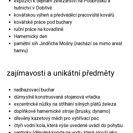
expozici k dějinám železářství na Podbrdsku a
hutnictví v Dobřívě
kovářskou výheň a předváděcí pracoviště kovářů
kovářské práce pod buchary
ruční práce na kovadlině
Hamernický den
pamětní síň Jindřicha Mošny (nachází se mimo areál
hamru)
zajímavosti a unikátní předměty
nadhazovací buchar
důmyslně konstruovaná stojanová vrtačka
excentrické nůžky na stříhání silných plátů železa
doplňkové hamernické stroje (brusky, dynamo)
dřevěný kazetový měch pro vyhřívací pec
čtyři vodní kola, která výše uvedené uvádí do pohybu
vantroky (dřevěná koryta na vodu, která slouží jako