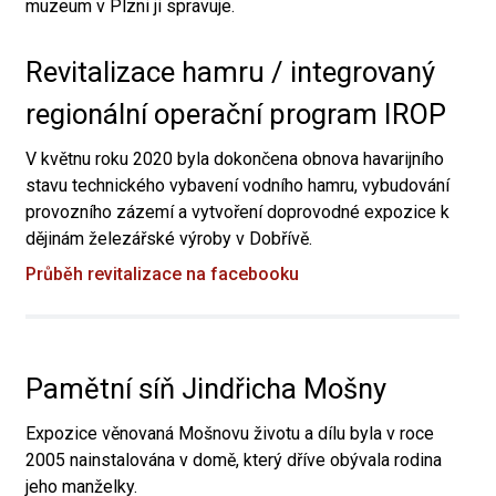
muzeum v Plzni ji spravuje.
Revitalizace hamru / integrovaný
regionální operační program IROP
V květnu roku 2020 byla dokončena obnova havarijního
stavu technického vybavení vodního hamru, vybudování
provozního zázemí a vytvoření doprovodné expozice k
dějinám železářské výroby v Dobřívě.
Průběh revitalizace na facebooku
Pamětní síň Jindřicha Mošny
Expozice věnovaná Mošnovu životu a dílu byla v roce
2005 nainstalována v domě, který dříve obývala rodina
jeho manželky.