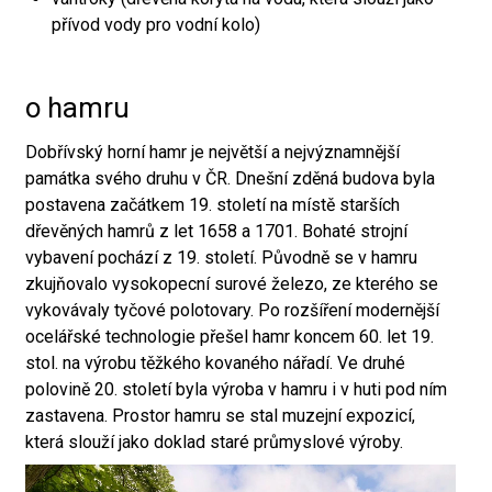
přívod vody pro vodní kolo)
o hamru
Dobřívský horní hamr je největší a nejvýznamnější
památka svého druhu v ČR. Dnešní zděná budova byla
postavena začátkem 19. století na místě starších
dřevěných hamrů z let 1658 a 1701. Bohaté strojní
vybavení pochází z 19. století. Původně se v hamru
zkujňovalo vysokopecní surové železo, ze kterého se
vykovávaly tyčové polotovary. Po rozšíření modernější
ocelářské technologie přešel hamr koncem 60. let 19.
stol. na výrobu těžkého kovaného nářadí. Ve druhé
polovině 20. století byla výroba v hamru i v huti pod ním
zastavena. Prostor hamru se stal muzejní expozicí,
která slouží jako doklad staré průmyslové výroby.