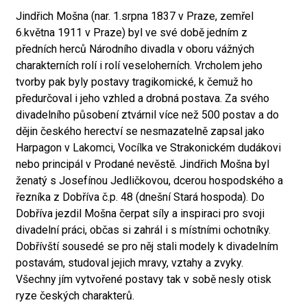
Jindřich Mošna (nar. 1.srpna 1837 v Praze, zemřel
6.května 1911 v Praze) byl ve své době jedním z
předních herců Národního divadla v oboru vážných
charakterních rolí i rolí veseloherních. Vrcholem jeho
tvorby pak byly postavy tragikomické, k čemuž ho
předurčoval i jeho vzhled a drobná postava. Za svého
divadelního působení ztvárnil více než 500 postav a do
dějin českého herectví se nesmazatelně zapsal jako
Harpagon v Lakomci, Vocílka ve Strakonickém dudákovi
nebo principál v Prodané nevěstě. Jindřich Mošna byl
ženatý s Josefínou Jedličkovou, dcerou hospodského a
řezníka z Dobříva č.p. 48 (dnešní Stará hospoda). Do
Dobříva jezdil Mošna čerpat síly a inspiraci pro svoji
divadelní práci, občas si zahrál i s místními ochotníky.
Dobřívští sousedé se pro něj stali modely k divadelním
postavám, studoval jejich mravy, vztahy a zvyky.
Všechny jím vytvořené postavy tak v sobě nesly otisk
ryze českých charakterů.