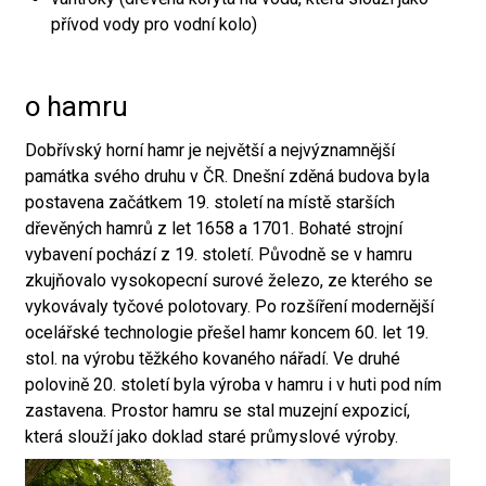
přívod vody pro vodní kolo)
o hamru
Dobřívský horní hamr je největší a nejvýznamnější
památka svého druhu v ČR. Dnešní zděná budova byla
postavena začátkem 19. století na místě starších
dřevěných hamrů z let 1658 a 1701. Bohaté strojní
vybavení pochází z 19. století. Původně se v hamru
zkujňovalo vysokopecní surové železo, ze kterého se
vykovávaly tyčové polotovary. Po rozšíření modernější
ocelářské technologie přešel hamr koncem 60. let 19.
stol. na výrobu těžkého kovaného nářadí. Ve druhé
polovině 20. století byla výroba v hamru i v huti pod ním
zastavena. Prostor hamru se stal muzejní expozicí,
která slouží jako doklad staré průmyslové výroby.