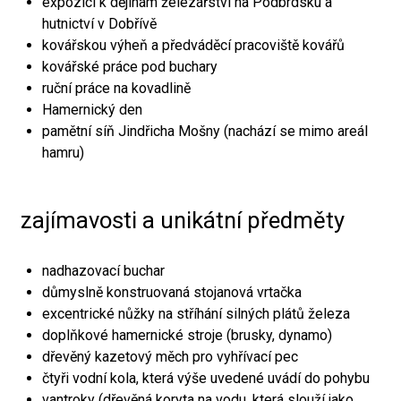
expozici k dějinám železářství na Podbrdsku a
hutnictví v Dobřívě
kovářskou výheň a předváděcí pracoviště kovářů
kovářské práce pod buchary
ruční práce na kovadlině
Hamernický den
pamětní síň Jindřicha Mošny (nachází se mimo areál
hamru)
zajímavosti a unikátní předměty
nadhazovací buchar
důmyslně konstruovaná stojanová vrtačka
excentrické nůžky na stříhání silných plátů železa
doplňkové hamernické stroje (brusky, dynamo)
dřevěný kazetový měch pro vyhřívací pec
čtyři vodní kola, která výše uvedené uvádí do pohybu
vantroky (dřevěná koryta na vodu, která slouží jako