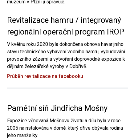
muzeum v Plzni ji spravuje.
Revitalizace hamru / integrovaný
regionální operační program IROP
V květnu roku 2020 byla dokončena obnova havarijního
stavu technického vybavení vodního hamru, vybudování
provozního zázemí a vytvoření doprovodné expozice k
dějinám železářské výroby v Dobřívě.
Průběh revitalizace na facebooku
Pamětní síň Jindřicha Mošny
Expozice věnovaná Mošnovu životu a dílu byla v roce
2005 nainstalována v domě, který dříve obývala rodina
jeho manželky.