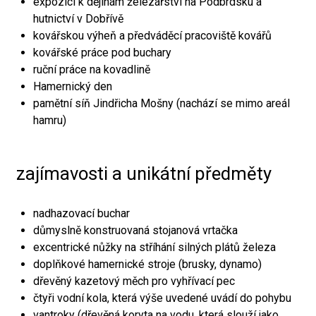
expozici k dějinám železářství na Podbrdsku a
hutnictví v Dobřívě
kovářskou výheň a předváděcí pracoviště kovářů
kovářské práce pod buchary
ruční práce na kovadlině
Hamernický den
pamětní síň Jindřicha Mošny (nachází se mimo areál
hamru)
zajímavosti a unikátní předměty
nadhazovací buchar
důmyslně konstruovaná stojanová vrtačka
excentrické nůžky na stříhání silných plátů železa
doplňkové hamernické stroje (brusky, dynamo)
dřevěný kazetový měch pro vyhřívací pec
čtyři vodní kola, která výše uvedené uvádí do pohybu
vantroky (dřevěná koryta na vodu, která slouží jako