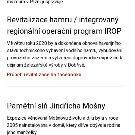
muzeum v Plzni ji spravuje.
Revitalizace hamru / integrovaný
regionální operační program IROP
V květnu roku 2020 byla dokončena obnova havarijního
stavu technického vybavení vodního hamru, vybudování
provozního zázemí a vytvoření doprovodné expozice k
dějinám železářské výroby v Dobřívě.
Průběh revitalizace na facebooku
Pamětní síň Jindřicha Mošny
Expozice věnovaná Mošnovu životu a dílu byla v roce
2005 nainstalována v domě, který dříve obývala rodina
jeho manželky.