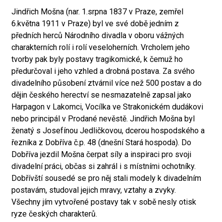
Jindřich Mošna (nar. 1.srpna 1837 v Praze, zemřel
6.května 1911 v Praze) byl ve své době jedním z
předních herců Národního divadla v oboru vážných
charakterních rolí i rolí veseloherních. Vrcholem jeho
tvorby pak byly postavy tragikomické, k čemuž ho
předurčoval i jeho vzhled a drobná postava. Za svého
divadelního působení ztvárnil více než 500 postav a do
dějin českého herectví se nesmazatelně zapsal jako
Harpagon v Lakomci, Vocílka ve Strakonickém dudákovi
nebo principál v Prodané nevěstě. Jindřich Mošna byl
ženatý s Josefínou Jedličkovou, dcerou hospodského a
řezníka z Dobříva č.p. 48 (dnešní Stará hospoda). Do
Dobříva jezdil Mošna čerpat síly a inspiraci pro svoji
divadelní práci, občas si zahrál i s místními ochotníky.
Dobřívští sousedé se pro něj stali modely k divadelním
postavám, studoval jejich mravy, vztahy a zvyky.
Všechny jím vytvořené postavy tak v sobě nesly otisk
ryze českých charakterů.