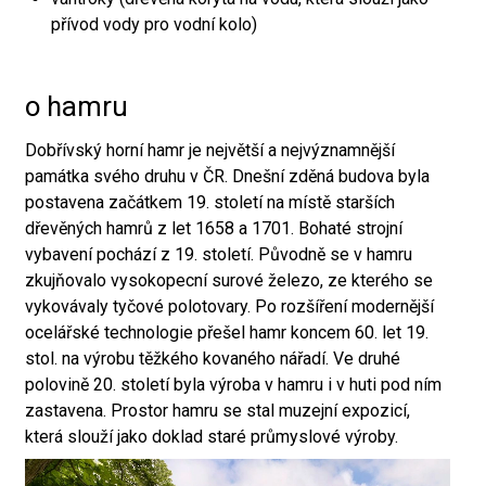
přívod vody pro vodní kolo)
o hamru
Dobřívský horní hamr je největší a nejvýznamnější
památka svého druhu v ČR. Dnešní zděná budova byla
postavena začátkem 19. století na místě starších
dřevěných hamrů z let 1658 a 1701. Bohaté strojní
vybavení pochází z 19. století. Původně se v hamru
zkujňovalo vysokopecní surové železo, ze kterého se
vykovávaly tyčové polotovary. Po rozšíření modernější
ocelářské technologie přešel hamr koncem 60. let 19.
stol. na výrobu těžkého kovaného nářadí. Ve druhé
polovině 20. století byla výroba v hamru i v huti pod ním
zastavena. Prostor hamru se stal muzejní expozicí,
která slouží jako doklad staré průmyslové výroby.