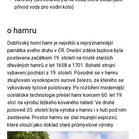
přívod vody pro vodní kolo)
o hamru
Dobřívský horní hamr je největší a nejvýznamnější
památka svého druhu v ČR. Dnešní zděná budova byla
postavena začátkem 19. století na místě starších
dřevěných hamrů z let 1658 a 1701. Bohaté strojní
vybavení pochází z 19. století. Původně se v hamru
zkujňovalo vysokopecní surové železo, ze kterého se
vykovávaly tyčové polotovary. Po rozšíření modernější
ocelářské technologie přešel hamr koncem 60. let 19.
stol. na výrobu těžkého kovaného nářadí. Ve druhé
polovině 20. století byla výroba v hamru i v huti pod ním
zastavena. Prostor hamru se stal muzejní expozicí,
která slouží jako doklad staré průmyslové výroby.