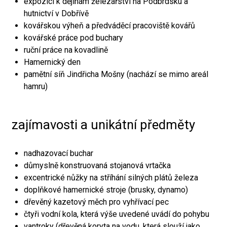
expozici k dějinám železářství na Podbrdsku a
hutnictví v Dobřívě
kovářskou výheň a předváděcí pracoviště kovářů
kovářské práce pod buchary
ruční práce na kovadlině
Hamernický den
pamětní síň Jindřicha Mošny (nachází se mimo areál
hamru)
zajímavosti a unikátní předměty
nadhazovací buchar
důmyslně konstruovaná stojanová vrtačka
excentrické nůžky na stříhání silných plátů železa
doplňkové hamernické stroje (brusky, dynamo)
dřevěný kazetový měch pro vyhřívací pec
čtyři vodní kola, která výše uvedené uvádí do pohybu
vantroky (dřevěná koryta na vodu, která slouží jako