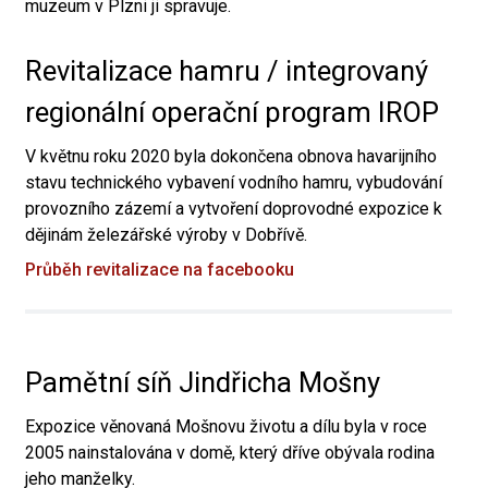
muzeum v Plzni ji spravuje.
Revitalizace hamru / integrovaný
regionální operační program IROP
V květnu roku 2020 byla dokončena obnova havarijního
stavu technického vybavení vodního hamru, vybudování
provozního zázemí a vytvoření doprovodné expozice k
dějinám železářské výroby v Dobřívě.
Průběh revitalizace na facebooku
Pamětní síň Jindřicha Mošny
Expozice věnovaná Mošnovu životu a dílu byla v roce
2005 nainstalována v domě, který dříve obývala rodina
jeho manželky.