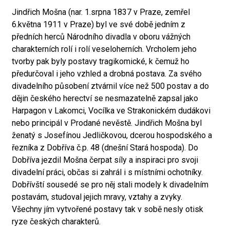
Jindřich Mošna (nar. 1.srpna 1837 v Praze, zemřel
6.května 1911 v Praze) byl ve své době jedním z
předních herců Národního divadla v oboru vážných
charakterních rolí i rolí veseloherních. Vrcholem jeho
tvorby pak byly postavy tragikomické, k čemuž ho
předurčoval i jeho vzhled a drobná postava. Za svého
divadelního působení ztvárnil více než 500 postav a do
dějin českého herectví se nesmazatelně zapsal jako
Harpagon v Lakomci, Vocílka ve Strakonickém dudákovi
nebo principál v Prodané nevěstě. Jindřich Mošna byl
ženatý s Josefínou Jedličkovou, dcerou hospodského a
řezníka z Dobříva č.p. 48 (dnešní Stará hospoda). Do
Dobříva jezdil Mošna čerpat síly a inspiraci pro svoji
divadelní práci, občas si zahrál i s místními ochotníky.
Dobřívští sousedé se pro něj stali modely k divadelním
postavám, studoval jejich mravy, vztahy a zvyky.
Všechny jím vytvořené postavy tak v sobě nesly otisk
ryze českých charakterů.