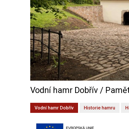
Vodní hamr Dobřív / Pamět
Vodní hamr Dobřív
Historie hamru
H