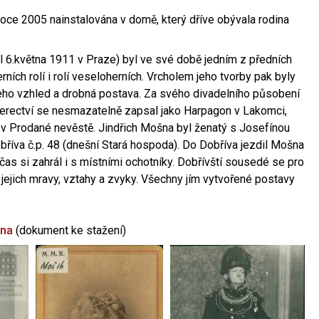
oce 2005 nainstalována v domě, který dříve obývala rodina
l 6.května 1911 v Praze) byl ve své době jedním z předních
ních rolí i rolí veseloherních. Vrcholem jeho tvorby pak byly
jeho vzhled a drobná postava. Za svého divadelního působení
 herectví se nesmazatelně zapsal jako Harpagon v Lakomci,
 v Prodané nevěstě. Jindřich Mošna byl ženatý s Josefínou
říva č.p. 48 (dnešní Stará hospoda). Do Dobříva jezdil Mošna
občas si zahrál i s místními ochotníky. Dobřívští sousedé se pro
 jejich mravy, vztahy a zvyky. Všechny jím vytvořené postavy
šna
(dokument ke stažení)