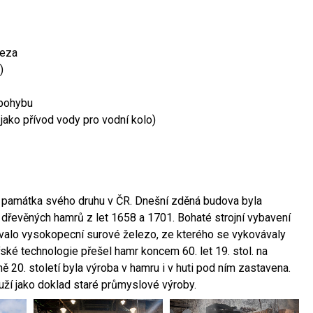
leza
)
 pohybu
 jako přívod vody pro vodní kolo)
ší památka svého druhu v ČR. Dnešní zděná budova byla
 dřevěných hamrů z let 1658 a 1701. Bohaté strojní vybavení
ovalo vysokopecní surové železo, ze kterého se vykovávaly
ské technologie přešel hamr koncem 60. let 19. stol. na
 20. století byla výroba v hamru i v huti pod ním zastavena.
ouží jako doklad staré průmyslové výroby.