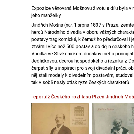
Expozice věnovaná Mošnovu životu a dílu byla v r
jeho manželky.
Jindřich Mošna (nar. 1.srpna 1837 v Praze, zemře
herců Národního divadla v oboru vážných charakter
postavy tragikomické, k čemuž ho předurčoval i 
ztvárnil více než 500 postav a do dějin českého
Vocílka ve Strakonickém dudákovi nebo principál
Jedličkovou, dcerou hospodského a řezníka z Dob
čerpat síly a inspiraci pro svoji divadelní práci, 
něj stali modely k divadelním postavám, studoval
tak v sobě nesly otisk ryze českých charakterů.
reportáž Českého rozhlasu Plzeň
Jindřich Mo