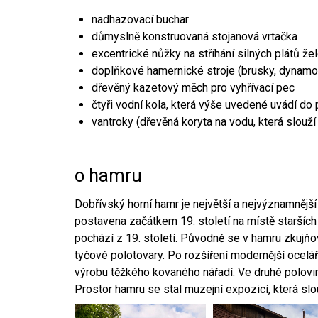
nadhazovací buchar
důmyslně konstruovaná stojanová vrtačka
excentrické nůžky na stříhání silných plátů že
doplňkové hamernické stroje (brusky, dynamo
dřevěný kazetový měch pro vyhřívací pec
čtyři vodní kola, která výše uvedené uvádí do
vantroky (dřevěná koryta na vodu, která slouží
o hamru
Dobřívský horní hamr je největší a nejvýznamněj
postavena začátkem 19. století na místě starších
pochází z 19. století. Původně se v hamru zkujň
tyčové polotovary. Po rozšíření modernější ocelář
výrobu těžkého kovaného nářadí. Ve druhé polovině
Prostor hamru se stal muzejní expozicí, která sl