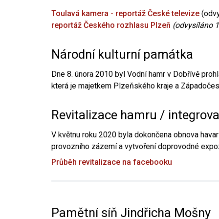
Toulavá kamera - reportáž České televize
(odvy
reportáž Českého rozhlasu Plzeň
(odvysíláno 1
Národní kulturní památka
Dne 8. února 2010 byl Vodní hamr v Dobřívě prohl
která je majetkem Plzeňského kraje a Západočesk
Revitalizace hamru / integrov
V květnu roku 2020 byla dokončena obnova havari
provozního zázemí a vytvoření doprovodné expoz
Průběh revitalizace na facebooku
Pamětní síň Jindřicha Mošny