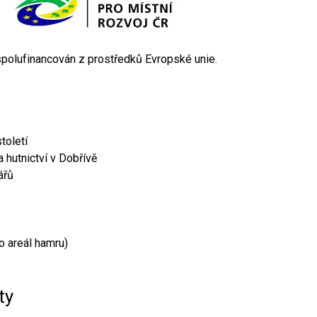
 spolufinancován z prostředků Evropské unie.
toletí
 hutnictví v Dobřívě
ářů
o areál hamru)
ty