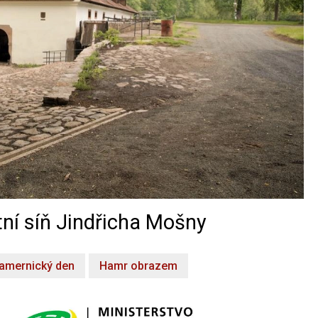
ní síň Jindřicha Mošny
amernický den
Hamr obrazem