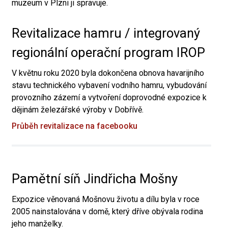
muzeum v Plzni ji spravuje.
Revitalizace hamru / integrovaný
regionální operační program IROP
V květnu roku 2020 byla dokončena obnova havarijního
stavu technického vybavení vodního hamru, vybudování
provozního zázemí a vytvoření doprovodné expozice k
dějinám železářské výroby v Dobřívě.
Průběh revitalizace na facebooku
Pamětní síň Jindřicha Mošny
Expozice věnovaná Mošnovu životu a dílu byla v roce
2005 nainstalována v domě, který dříve obývala rodina
jeho manželky.