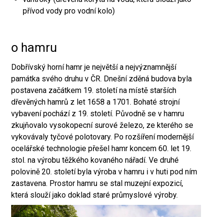
přívod vody pro vodní kolo)
o hamru
Dobřívský horní hamr je největší a nejvýznamnější
památka svého druhu v ČR. Dnešní zděná budova byla
postavena začátkem 19. století na místě starších
dřevěných hamrů z let 1658 a 1701. Bohaté strojní
vybavení pochází z 19. století. Původně se v hamru
zkujňovalo vysokopecní surové železo, ze kterého se
vykovávaly tyčové polotovary. Po rozšíření modernější
ocelářské technologie přešel hamr koncem 60. let 19.
stol. na výrobu těžkého kovaného nářadí. Ve druhé
polovině 20. století byla výroba v hamru i v huti pod ním
zastavena. Prostor hamru se stal muzejní expozicí,
která slouží jako doklad staré průmyslové výroby.