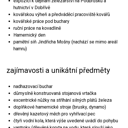
expozici k dějinám železářství na Podbrdsku a
hutnictví v Dobřívě
kovářskou výheň a předváděcí pracoviště kovářů
kovářské práce pod buchary
ruční práce na kovadlině
Hamernický den
pamětní síň Jindřicha Mošny (nachází se mimo areál
hamru)
zajímavosti a unikátní předměty
nadhazovací buchar
důmyslně konstruovaná stojanová vrtačka
excentrické nůžky na stříhání silných plátů železa
doplňkové hamernické stroje (brusky, dynamo)
dřevěný kazetový měch pro vyhřívací pec
čtyři vodní kola, která výše uvedené uvádí do pohybu
vantroky (dřevěná koryta na vodu, která slouží jako