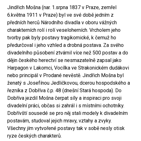
Jindřich Mošna (nar. 1.srpna 1837 v Praze, zemřel
6.května 1911 v Praze) byl ve své době jedním z
předních herců Národního divadla v oboru vážných
charakterních rolí i rolí veseloherních. Vrcholem jeho
tvorby pak byly postavy tragikomické, k čemuž ho
předurčoval i jeho vzhled a drobná postava. Za svého
divadelního působení ztvárnil více než 500 postav a do
dějin českého herectví se nesmazatelně zapsal jako
Harpagon v Lakomci, Vocílka ve Strakonickém dudákovi
nebo principál v Prodané nevěstě. Jindřich Mošna byl
ženatý s Josefínou Jedličkovou, dcerou hospodského a
řezníka z Dobříva č.p. 48 (dnešní Stará hospoda). Do
Dobříva jezdil Mošna čerpat síly a inspiraci pro svoji
divadelní práci, občas si zahrál i s místními ochotníky.
Dobřívští sousedé se pro něj stali modely k divadelním
postavám, studoval jejich mravy, vztahy a zvyky.
Všechny jím vytvořené postavy tak v sobě nesly otisk
ryze českých charakterů.