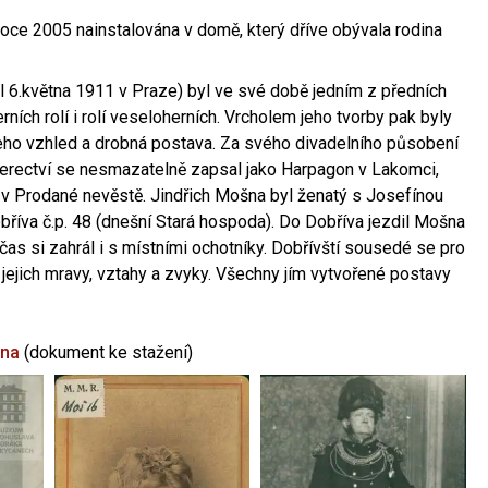
oce 2005 nainstalována v domě, který dříve obývala rodina
l 6.května 1911 v Praze) byl ve své době jedním z předních
ních rolí i rolí veseloherních. Vrcholem jeho tvorby pak byly
jeho vzhled a drobná postava. Za svého divadelního působení
 herectví se nesmazatelně zapsal jako Harpagon v Lakomci,
 v Prodané nevěstě. Jindřich Mošna byl ženatý s Josefínou
říva č.p. 48 (dnešní Stará hospoda). Do Dobříva jezdil Mošna
občas si zahrál i s místními ochotníky. Dobřívští sousedé se pro
 jejich mravy, vztahy a zvyky. Všechny jím vytvořené postavy
šna
(dokument ke stažení)