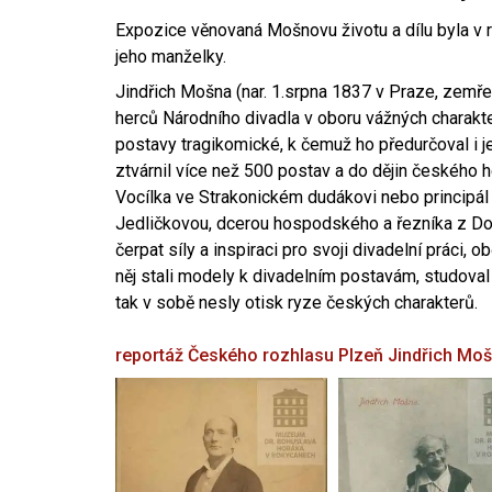
Expozice věnovaná Mošnovu životu a dílu byla v r
jeho manželky.
Jindřich Mošna (nar. 1.srpna 1837 v Praze, zemře
herců Národního divadla v oboru vážných charakter
postavy tragikomické, k čemuž ho předurčoval i 
ztvárnil více než 500 postav a do dějin českého
Vocílka ve Strakonickém dudákovi nebo principál
Jedličkovou, dcerou hospodského a řezníka z Dob
čerpat síly a inspiraci pro svoji divadelní práci, 
něj stali modely k divadelním postavám, studoval
tak v sobě nesly otisk ryze českých charakterů.
reportáž Českého rozhlasu Plzeň
Jindřich Mo