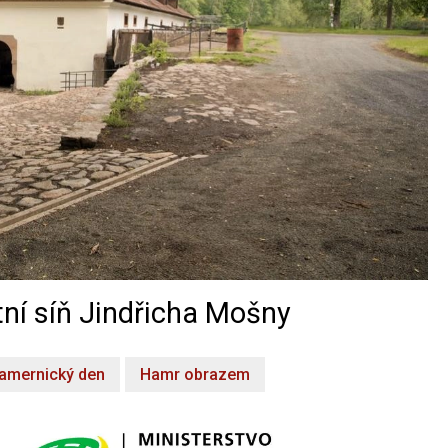
ní síň Jindřicha Mošny
amernický den
Hamr obrazem