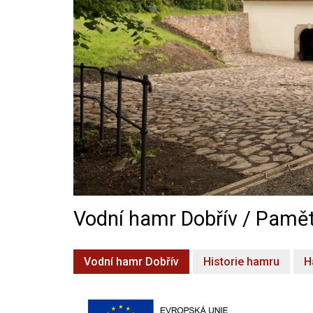
Vodní hamr Dobřív / Pamět
Vodní hamr Dobřív
Historie hamru
H