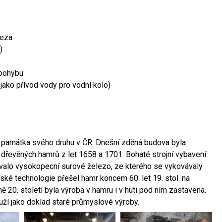
leza
)
 pohybu
 jako přívod vody pro vodní kolo)
ší památka svého druhu v ČR. Dnešní zděná budova byla
 dřevěných hamrů z let 1658 a 1701. Bohaté strojní vybavení
ovalo vysokopecní surové železo, ze kterého se vykovávaly
ské technologie přešel hamr koncem 60. let 19. stol. na
 20. století byla výroba v hamru i v huti pod ním zastavena.
ouží jako doklad staré průmyslové výroby.