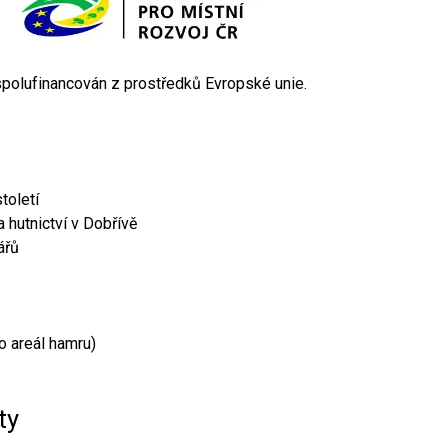
 spolufinancován z prostředků Evropské unie.
toletí
 hutnictví v Dobřívě
ářů
o areál hamru)
ty