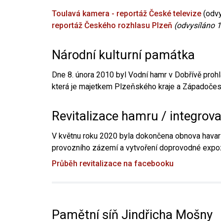
Toulavá kamera - reportáž České televize
(odvy
reportáž Českého rozhlasu Plzeň
(odvysíláno 1
Národní kulturní památka
Dne 8. února 2010 byl Vodní hamr v Dobřívě prohl
která je majetkem Plzeňského kraje a Západočesk
Revitalizace hamru / integrov
V květnu roku 2020 byla dokončena obnova havari
provozního zázemí a vytvoření doprovodné expoz
Průběh revitalizace na facebooku
Pamětní síň Jindřicha Mošny