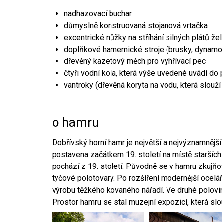
nadhazovací buchar
důmyslně konstruovaná stojanová vrtačka
excentrické nůžky na stříhání silných plátů že
doplňkové hamernické stroje (brusky, dynamo
dřevěný kazetový měch pro vyhřívací pec
čtyři vodní kola, která výše uvedené uvádí do
vantroky (dřevěná koryta na vodu, která slouží
o hamru
Dobřívský horní hamr je největší a nejvýznamněj
postavena začátkem 19. století na místě starších
pochází z 19. století. Původně se v hamru zkujň
tyčové polotovary. Po rozšíření modernější ocelář
výrobu těžkého kovaného nářadí. Ve druhé polovině
Prostor hamru se stal muzejní expozicí, která sl