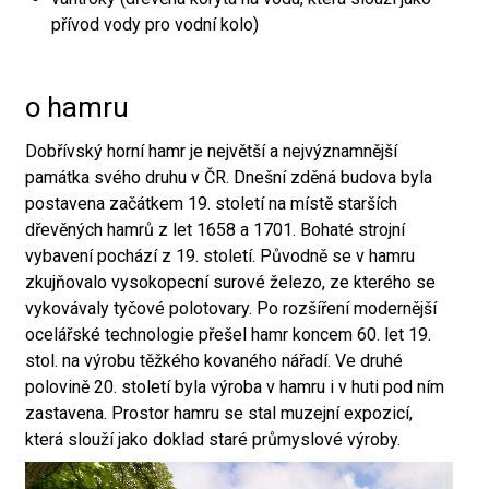
přívod vody pro vodní kolo)
o hamru
Dobřívský horní hamr je největší a nejvýznamnější
památka svého druhu v ČR. Dnešní zděná budova byla
postavena začátkem 19. století na místě starších
dřevěných hamrů z let 1658 a 1701. Bohaté strojní
vybavení pochází z 19. století. Původně se v hamru
zkujňovalo vysokopecní surové železo, ze kterého se
vykovávaly tyčové polotovary. Po rozšíření modernější
ocelářské technologie přešel hamr koncem 60. let 19.
stol. na výrobu těžkého kovaného nářadí. Ve druhé
polovině 20. století byla výroba v hamru i v huti pod ním
zastavena. Prostor hamru se stal muzejní expozicí,
která slouží jako doklad staré průmyslové výroby.