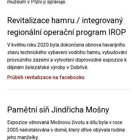
muzeum v Plzni ji spravuje.
Revitalizace hamru / integrovaný
regionální operační program IROP
V květnu roku 2020 byla dokončena obnova havarijního
stavu technického vybavení vodního hamru, vybudování
provozního zázemí a vytvoření doprovodné expozice k
dějinám železářské výroby v Dobřívě.
Průběh revitalizace na facebooku
Pamětní síň Jindřicha Mošny
Expozice věnovaná Mošnovu životu a dílu byla v roce
2005 nainstalována v domě, který dříve obývala rodina
jeho manželky.