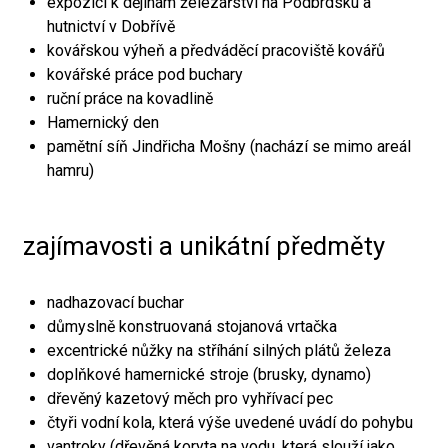
expozici k dějinám železářství na Podbrdsku a
hutnictví v Dobřívě
kovářskou výheň a předváděcí pracoviště kovářů
kovářské práce pod buchary
ruční práce na kovadlině
Hamernický den
pamětní síň Jindřicha Mošny (nachází se mimo areál
hamru)
zajímavosti a unikátní předměty
nadhazovací buchar
důmyslně konstruovaná stojanová vrtačka
excentrické nůžky na stříhání silných plátů železa
doplňkové hamernické stroje (brusky, dynamo)
dřevěný kazetový měch pro vyhřívací pec
čtyři vodní kola, která výše uvedené uvádí do pohybu
vantroky (dřevěná koryta na vodu, která slouží jako