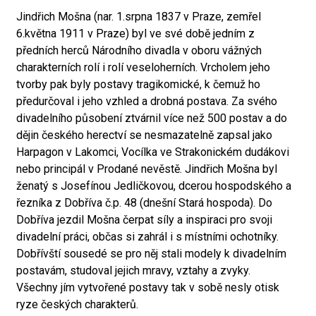
Jindřich Mošna (nar. 1.srpna 1837 v Praze, zemřel
6.května 1911 v Praze) byl ve své době jedním z
předních herců Národního divadla v oboru vážných
charakterních rolí i rolí veseloherních. Vrcholem jeho
tvorby pak byly postavy tragikomické, k čemuž ho
předurčoval i jeho vzhled a drobná postava. Za svého
divadelního působení ztvárnil více než 500 postav a do
dějin českého herectví se nesmazatelně zapsal jako
Harpagon v Lakomci, Vocílka ve Strakonickém dudákovi
nebo principál v Prodané nevěstě. Jindřich Mošna byl
ženatý s Josefínou Jedličkovou, dcerou hospodského a
řezníka z Dobříva č.p. 48 (dnešní Stará hospoda). Do
Dobříva jezdil Mošna čerpat síly a inspiraci pro svoji
divadelní práci, občas si zahrál i s místními ochotníky.
Dobřívští sousedé se pro něj stali modely k divadelním
postavám, studoval jejich mravy, vztahy a zvyky.
Všechny jím vytvořené postavy tak v sobě nesly otisk
ryze českých charakterů.