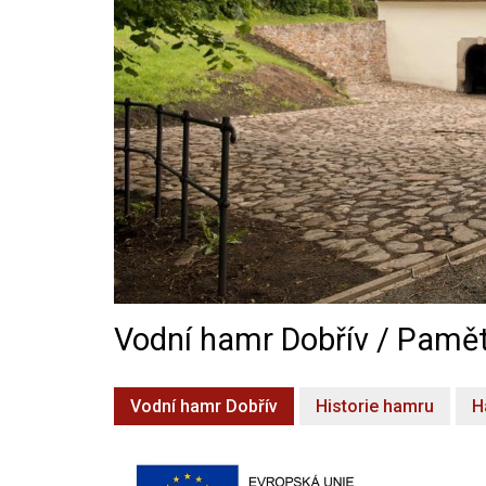
Vodní hamr Dobřív / Pamět
Vodní hamr Dobřív
Historie hamru
H