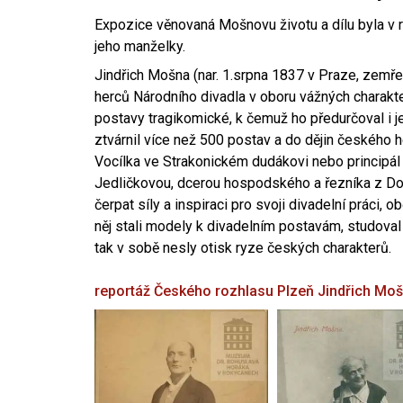
Expozice věnovaná Mošnovu životu a dílu byla v r
jeho manželky.
Jindřich Mošna (nar. 1.srpna 1837 v Praze, zemře
herců Národního divadla v oboru vážných charakter
postavy tragikomické, k čemuž ho předurčoval i 
ztvárnil více než 500 postav a do dějin českého
Vocílka ve Strakonickém dudákovi nebo principál
Jedličkovou, dcerou hospodského a řezníka z Dob
čerpat síly a inspiraci pro svoji divadelní práci, 
něj stali modely k divadelním postavám, studoval
tak v sobě nesly otisk ryze českých charakterů.
reportáž Českého rozhlasu Plzeň
Jindřich Mo