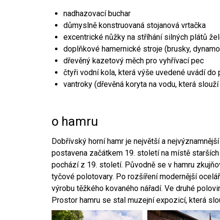
nadhazovací buchar
důmyslně konstruovaná stojanová vrtačka
excentrické nůžky na stříhání silných plátů že
doplňkové hamernické stroje (brusky, dynamo
dřevěný kazetový měch pro vyhřívací pec
čtyři vodní kola, která výše uvedené uvádí do
vantroky (dřevěná koryta na vodu, která slouží
o hamru
Dobřívský horní hamr je největší a nejvýznamněj
postavena začátkem 19. století na místě starších
pochází z 19. století. Původně se v hamru zkujň
tyčové polotovary. Po rozšíření modernější ocelář
výrobu těžkého kovaného nářadí. Ve druhé polovině
Prostor hamru se stal muzejní expozicí, která sl