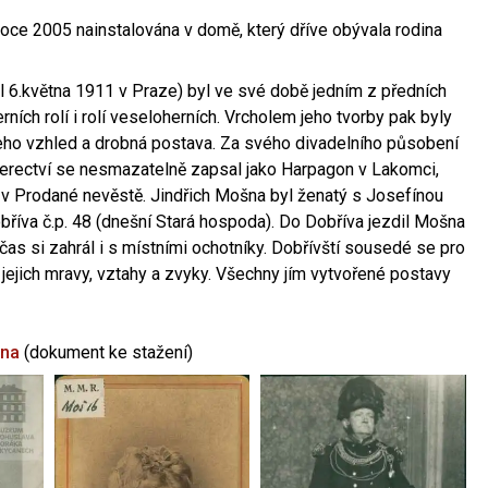
oce 2005 nainstalována v domě, který dříve obývala rodina
l 6.května 1911 v Praze) byl ve své době jedním z předních
ních rolí i rolí veseloherních. Vrcholem jeho tvorby pak byly
jeho vzhled a drobná postava. Za svého divadelního působení
 herectví se nesmazatelně zapsal jako Harpagon v Lakomci,
 v Prodané nevěstě. Jindřich Mošna byl ženatý s Josefínou
říva č.p. 48 (dnešní Stará hospoda). Do Dobříva jezdil Mošna
občas si zahrál i s místními ochotníky. Dobřívští sousedé se pro
 jejich mravy, vztahy a zvyky. Všechny jím vytvořené postavy
šna
(dokument ke stažení)