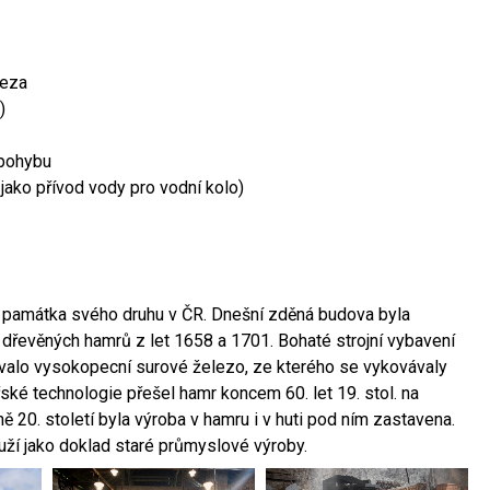
leza
)
 pohybu
 jako přívod vody pro vodní kolo)
ší památka svého druhu v ČR. Dnešní zděná budova byla
 dřevěných hamrů z let 1658 a 1701. Bohaté strojní vybavení
ovalo vysokopecní surové železo, ze kterého se vykovávaly
ské technologie přešel hamr koncem 60. let 19. stol. na
 20. století byla výroba v hamru i v huti pod ním zastavena.
ouží jako doklad staré průmyslové výroby.