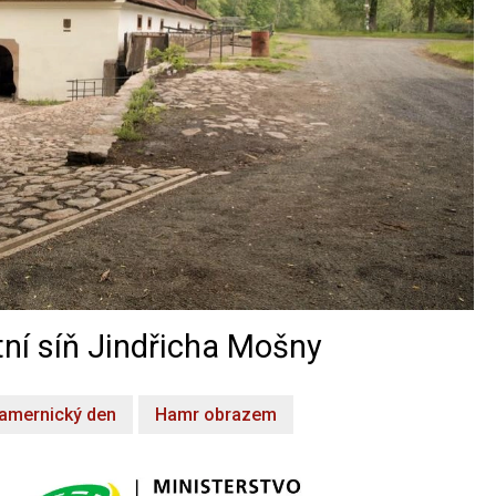
ní síň Jindřicha Mošny
amernický den
Hamr obrazem