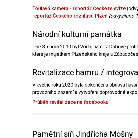
Toulavá kamera - reportáž České televize
(odvy
reportáž Českého rozhlasu Plzeň
(odvysíláno 1
Národní kulturní památka
Dne 8. února 2010 byl Vodní hamr v Dobřívě prohl
která je majetkem Plzeňského kraje a Západočesk
Revitalizace hamru / integrov
V květnu roku 2020 byla dokončena obnova havari
provozního zázemí a vytvoření doprovodné expoz
Průběh revitalizace na facebooku
Pamětní síň Jindřicha Mošny