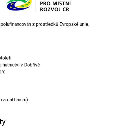
 spolufinancován z prostředků Evropské unie.
toletí
 hutnictví v Dobřívě
ářů
o areál hamru)
ty