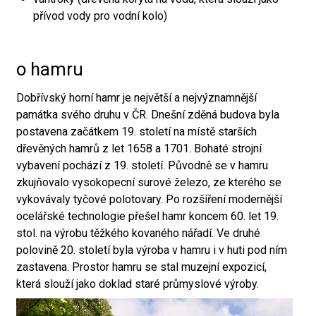
přívod vody pro vodní kolo)
o hamru
Dobřívský horní hamr je největší a nejvýznamnější
památka svého druhu v ČR. Dnešní zděná budova byla
postavena začátkem 19. století na místě starších
dřevěných hamrů z let 1658 a 1701. Bohaté strojní
vybavení pochází z 19. století. Původně se v hamru
zkujňovalo vysokopecní surové železo, ze kterého se
vykovávaly tyčové polotovary. Po rozšíření modernější
ocelářské technologie přešel hamr koncem 60. let 19.
stol. na výrobu těžkého kovaného nářadí. Ve druhé
polovině 20. století byla výroba v hamru i v huti pod ním
zastavena. Prostor hamru se stal muzejní expozicí,
která slouží jako doklad staré průmyslové výroby.