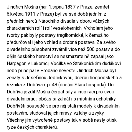
Jindřich Mošna (nar. 1.srpna 1837 v Praze, zemřel
6.května 1911 v Praze) byl ve své době jedním z
předních herců Národního divadla v oboru vážných
charakterních rolí i rolí veseloherních. Vrcholem jeho
tvorby pak byly postavy tragikomické, k čemuž ho
předurčoval i jeho vzhled a drobná postava. Za svého
divadelního působení ztvárnil více než 500 postav a do
dějin českého herectví se nesmazatelně zapsal jako
Harpagon v Lakomci, Vocílka ve Strakonickém dudákovi
nebo principál v Prodané nevěstě. Jindřich Mošna byl
ženatý s Josefínou Jedličkovou, dcerou hospodského a
řezníka z Dobříva č.p. 48 (dnešní Stará hospoda). Do
Dobříva jezdil Mošna čerpat síly a inspiraci pro svoji
divadelní práci, občas si zahrál i s místními ochotníky.
Dobřívští sousedé se pro něj stali modely k divadelním
postavám, studoval jejich mravy, vztahy a zvyky.
Všechny jím vytvořené postavy tak v sobě nesly otisk
ryze českých charakterů.