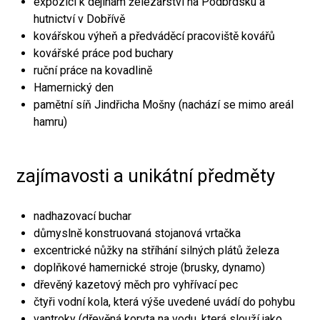
expozici k dějinám železářství na Podbrdsku a
hutnictví v Dobřívě
kovářskou výheň a předváděcí pracoviště kovářů
kovářské práce pod buchary
ruční práce na kovadlině
Hamernický den
pamětní síň Jindřicha Mošny (nachází se mimo areál
hamru)
zajímavosti a unikátní předměty
nadhazovací buchar
důmyslně konstruovaná stojanová vrtačka
excentrické nůžky na stříhání silných plátů železa
doplňkové hamernické stroje (brusky, dynamo)
dřevěný kazetový měch pro vyhřívací pec
čtyři vodní kola, která výše uvedené uvádí do pohybu
vantroky (dřevěná koryta na vodu, která slouží jako