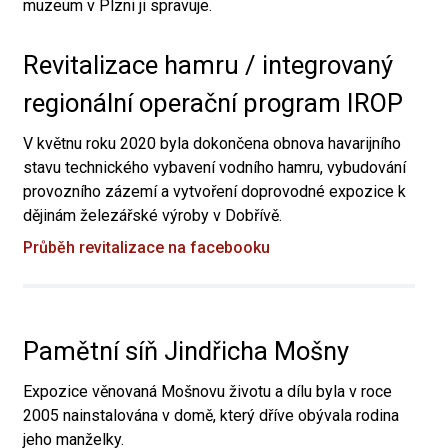
muzeum v Plzni ji spravuje.
Revitalizace hamru / integrovaný
regionální operační program IROP
V květnu roku 2020 byla dokončena obnova havarijního
stavu technického vybavení vodního hamru, vybudování
provozního zázemí a vytvoření doprovodné expozice k
dějinám železářské výroby v Dobřívě.
Průběh revitalizace na facebooku
Pamětní síň Jindřicha Mošny
Expozice věnovaná Mošnovu životu a dílu byla v roce
2005 nainstalována v domě, který dříve obývala rodina
jeho manželky.