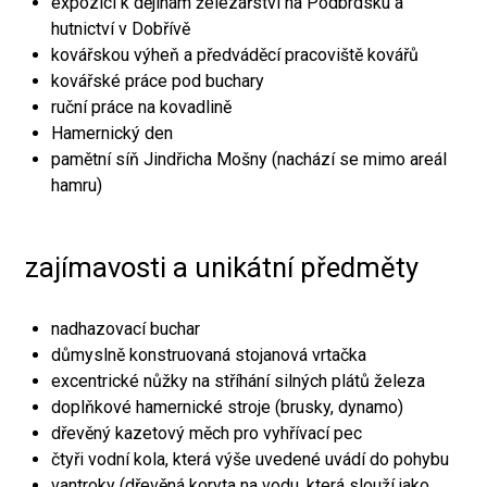
expozici k dějinám železářství na Podbrdsku a
hutnictví v Dobřívě
kovářskou výheň a předváděcí pracoviště kovářů
kovářské práce pod buchary
ruční práce na kovadlině
Hamernický den
pamětní síň Jindřicha Mošny (nachází se mimo areál
hamru)
zajímavosti a unikátní předměty
nadhazovací buchar
důmyslně konstruovaná stojanová vrtačka
excentrické nůžky na stříhání silných plátů železa
doplňkové hamernické stroje (brusky, dynamo)
dřevěný kazetový měch pro vyhřívací pec
čtyři vodní kola, která výše uvedené uvádí do pohybu
vantroky (dřevěná koryta na vodu, která slouží jako