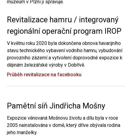
muzeum v Plzni ji spravuje.
Revitalizace hamru / integrovaný
regionální operační program IROP
V květnu roku 2020 byla dokončena obnova havarijního
stavu technického vybavení vodního hamru, vybudování
provozního zázemí a vytvoření doprovodné expozice k
dějinám železářské výroby v Dobřívě.
Průběh revitalizace na facebooku
Pamětní síň Jindřicha Mošny
Expozice věnovaná Mošnovu životu a dílu byla v roce
2005 nainstalována v domě, který dříve obývala rodina
jeho manželky.