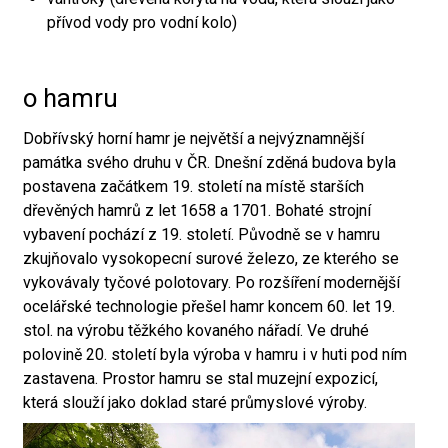
přívod vody pro vodní kolo)
o hamru
Dobřívský horní hamr je největší a nejvýznamnější
památka svého druhu v ČR. Dnešní zděná budova byla
postavena začátkem 19. století na místě starších
dřevěných hamrů z let 1658 a 1701. Bohaté strojní
vybavení pochází z 19. století. Původně se v hamru
zkujňovalo vysokopecní surové železo, ze kterého se
vykovávaly tyčové polotovary. Po rozšíření modernější
ocelářské technologie přešel hamr koncem 60. let 19.
stol. na výrobu těžkého kovaného nářadí. Ve druhé
polovině 20. století byla výroba v hamru i v huti pod ním
zastavena. Prostor hamru se stal muzejní expozicí,
která slouží jako doklad staré průmyslové výroby.