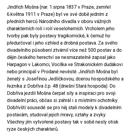
Jindřich Mošna (nar. 1.srpna 1837 v Praze, zemřel
6.května 1911 v Praze) byl ve své době jedním z
předních herců Národního divadla v oboru vážných
charakterních rolí i rolí veseloherních. Vrcholem jeho
tvorby pak byly postavy tragikomické, k čemuž ho
předurčoval i jeho vzhled a drobná postava. Za svého
divadelního působení ztvárnil více než 500 postav a do
dějin českého herectví se nesmazatelně zapsal jako
Harpagon v Lakomci, Vocílka ve Strakonickém dudákovi
nebo principál v Prodané nevěstě. Jindřich Mošna byl
ženatý s Josefínou Jedličkovou, dcerou hospodského a
řezníka z Dobříva č.p. 48 (dnešní Stará hospoda). Do
Dobříva jezdil Mošna čerpat síly a inspiraci pro svoji
divadelní práci, občas si zahrál i s místními ochotníky.
Dobřívští sousedé se pro něj stali modely k divadelním
postavám, studoval jejich mravy, vztahy a zvyky.
Všechny jím vytvořené postavy tak v sobě nesly otisk
ryze českých charakterů.