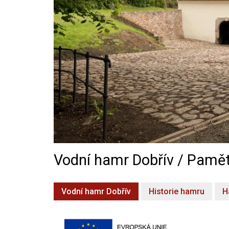
Vodní hamr Dobřív / Pamět
Vodní hamr Dobřív
Historie hamru
H