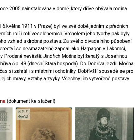
oce 2005 nainstalována v domě, který dříve obývala rodina
l 6.května 1911 v Praze) byl ve své době jedním z předních
ních rolí i rolí veseloherních. Vrcholem jeho tvorby pak byly
jeho vzhled a drobná postava. Za svého divadelního působení
 herectví se nesmazatelně zapsal jako Harpagon v Lakomci,
 v Prodané nevěstě. Jindřich Mošna byl ženatý s Josefínou
říva č.p. 48 (dnešní Stará hospoda). Do Dobříva jezdil Mošna
občas si zahrál i s místními ochotníky. Dobřívští sousedé se pro
 jejich mravy, vztahy a zvyky. Všechny jím vytvořené postavy
šna
(dokument ke stažení)