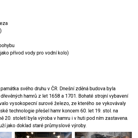
leza
)
 pohybu
 jako přívod vody pro vodní kolo)
ší památka svého druhu v ČR. Dnešní zděná budova byla
 dřevěných hamrů z let 1658 a 1701. Bohaté strojní vybavení
ovalo vysokopecní surové železo, ze kterého se vykovávaly
ské technologie přešel hamr koncem 60. let 19. stol. na
 20. století byla výroba v hamru i v huti pod ním zastavena.
ouží jako doklad staré průmyslové výroby.