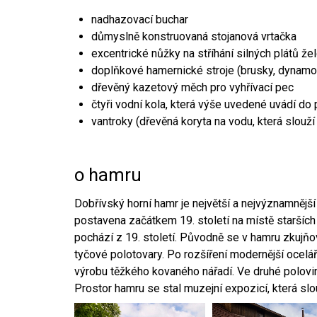
nadhazovací buchar
důmyslně konstruovaná stojanová vrtačka
excentrické nůžky na stříhání silných plátů že
doplňkové hamernické stroje (brusky, dynamo
dřevěný kazetový měch pro vyhřívací pec
čtyři vodní kola, která výše uvedené uvádí do
vantroky (dřevěná koryta na vodu, která slouží
o hamru
Dobřívský horní hamr je největší a nejvýznamněj
postavena začátkem 19. století na místě starších
pochází z 19. století. Původně se v hamru zkujň
tyčové polotovary. Po rozšíření modernější ocelář
výrobu těžkého kovaného nářadí. Ve druhé polovině
Prostor hamru se stal muzejní expozicí, která sl