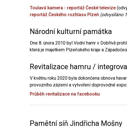
Toulavá kamera - reportáž České televize
(odvy
reportáž Českého rozhlasu Plzeň
(odvysíláno 1
Národní kulturní památka
Dne 8. února 2010 byl Vodní hamr v Dobřívě prohl
která je majetkem Plzeňského kraje a Západočesk
Revitalizace hamru / integrov
V květnu roku 2020 byla dokončena obnova havari
provozního zázemí a vytvoření doprovodné expoz
Průběh revitalizace na facebooku
Pamětní síň Jindřicha Mošny