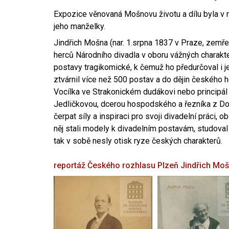
Expozice věnovaná Mošnovu životu a dílu byla v r
jeho manželky.
Jindřich Mošna (nar. 1.srpna 1837 v Praze, zemře
herců Národního divadla v oboru vážných charakter
postavy tragikomické, k čemuž ho předurčoval i 
ztvárnil více než 500 postav a do dějin českého
Vocílka ve Strakonickém dudákovi nebo principál
Jedličkovou, dcerou hospodského a řezníka z Dob
čerpat síly a inspiraci pro svoji divadelní práci, 
něj stali modely k divadelním postavám, studoval
tak v sobě nesly otisk ryze českých charakterů.
reportáž Českého rozhlasu Plzeň
Jindřich Mo