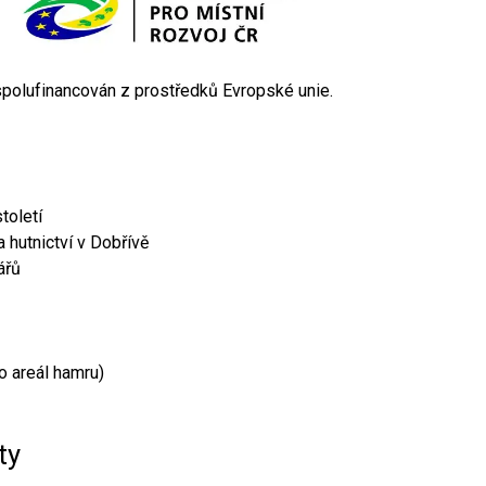
 spolufinancován z prostředků Evropské unie.
toletí
 hutnictví v Dobřívě
ářů
o areál hamru)
ty