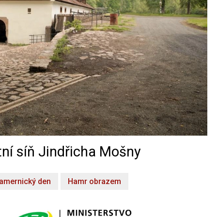
ní síň Jindřicha Mošny
amernický den
Hamr obrazem