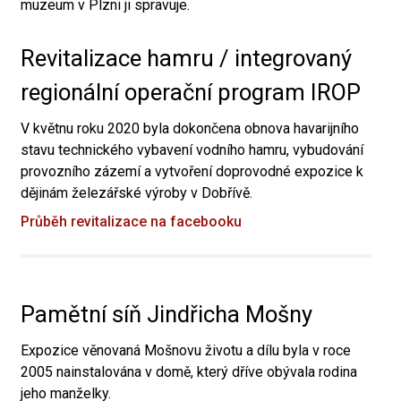
muzeum v Plzni ji spravuje.
Revitalizace hamru / integrovaný
regionální operační program IROP
V květnu roku 2020 byla dokončena obnova havarijního
stavu technického vybavení vodního hamru, vybudování
provozního zázemí a vytvoření doprovodné expozice k
dějinám železářské výroby v Dobřívě.
Průběh revitalizace na facebooku
Pamětní síň Jindřicha Mošny
Expozice věnovaná Mošnovu životu a dílu byla v roce
2005 nainstalována v domě, který dříve obývala rodina
jeho manželky.