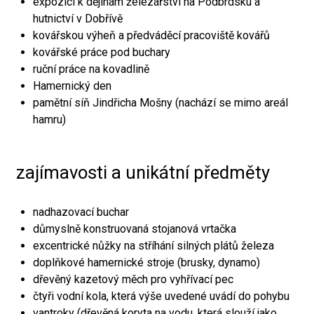
expozici k dějinám železářství na Podbrdsku a
hutnictví v Dobřívě
kovářskou výheň a předváděcí pracoviště kovářů
kovářské práce pod buchary
ruční práce na kovadlině
Hamernický den
pamětní síň Jindřicha Mošny (nachází se mimo areál
hamru)
zajímavosti a unikátní předměty
nadhazovací buchar
důmyslně konstruovaná stojanová vrtačka
excentrické nůžky na stříhání silných plátů železa
doplňkové hamernické stroje (brusky, dynamo)
dřevěný kazetový měch pro vyhřívací pec
čtyři vodní kola, která výše uvedené uvádí do pohybu
vantroky (dřevěná koryta na vodu, která slouží jako