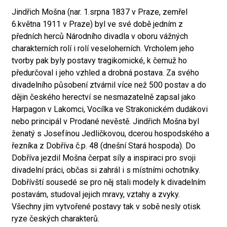
Jindřich Mošna (nar. 1.srpna 1837 v Praze, zemřel
6.května 1911 v Praze) byl ve své době jedním z
předních herců Národního divadla v oboru vážných
charakterních rolí i rolí veseloherních. Vrcholem jeho
tvorby pak byly postavy tragikomické, k čemuž ho
předurčoval i jeho vzhled a drobná postava. Za svého
divadelního působení ztvárnil více než 500 postav a do
dějin českého herectví se nesmazatelně zapsal jako
Harpagon v Lakomci, Vocílka ve Strakonickém dudákovi
nebo principál v Prodané nevěstě. Jindřich Mošna byl
ženatý s Josefínou Jedličkovou, dcerou hospodského a
řezníka z Dobříva č.p. 48 (dnešní Stará hospoda). Do
Dobříva jezdil Mošna čerpat síly a inspiraci pro svoji
divadelní práci, občas si zahrál i s místními ochotníky.
Dobřívští sousedé se pro něj stali modely k divadelním
postavám, studoval jejich mravy, vztahy a zvyky.
Všechny jím vytvořené postavy tak v sobě nesly otisk
ryze českých charakterů.