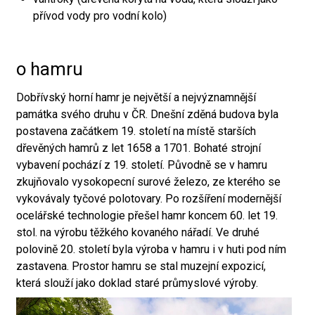
přívod vody pro vodní kolo)
o hamru
Dobřívský horní hamr je největší a nejvýznamnější
památka svého druhu v ČR. Dnešní zděná budova byla
postavena začátkem 19. století na místě starších
dřevěných hamrů z let 1658 a 1701. Bohaté strojní
vybavení pochází z 19. století. Původně se v hamru
zkujňovalo vysokopecní surové železo, ze kterého se
vykovávaly tyčové polotovary. Po rozšíření modernější
ocelářské technologie přešel hamr koncem 60. let 19.
stol. na výrobu těžkého kovaného nářadí. Ve druhé
polovině 20. století byla výroba v hamru i v huti pod ním
zastavena. Prostor hamru se stal muzejní expozicí,
která slouží jako doklad staré průmyslové výroby.