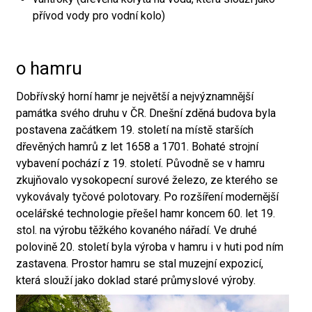
přívod vody pro vodní kolo)
o hamru
Dobřívský horní hamr je největší a nejvýznamnější
památka svého druhu v ČR. Dnešní zděná budova byla
postavena začátkem 19. století na místě starších
dřevěných hamrů z let 1658 a 1701. Bohaté strojní
vybavení pochází z 19. století. Původně se v hamru
zkujňovalo vysokopecní surové železo, ze kterého se
vykovávaly tyčové polotovary. Po rozšíření modernější
ocelářské technologie přešel hamr koncem 60. let 19.
stol. na výrobu těžkého kovaného nářadí. Ve druhé
polovině 20. století byla výroba v hamru i v huti pod ním
zastavena. Prostor hamru se stal muzejní expozicí,
která slouží jako doklad staré průmyslové výroby.