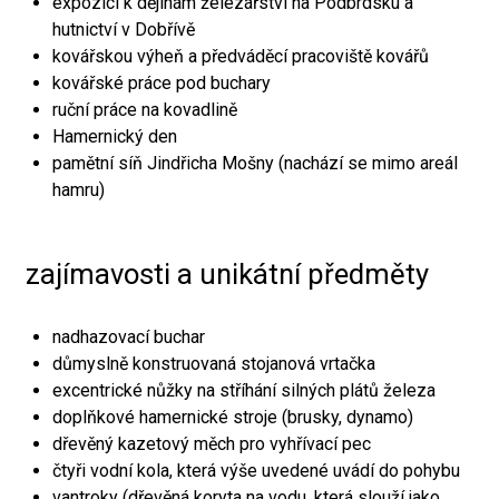
expozici k dějinám železářství na Podbrdsku a
hutnictví v Dobřívě
kovářskou výheň a předváděcí pracoviště kovářů
kovářské práce pod buchary
ruční práce na kovadlině
Hamernický den
pamětní síň Jindřicha Mošny (nachází se mimo areál
hamru)
zajímavosti a unikátní předměty
nadhazovací buchar
důmyslně konstruovaná stojanová vrtačka
excentrické nůžky na stříhání silných plátů železa
doplňkové hamernické stroje (brusky, dynamo)
dřevěný kazetový měch pro vyhřívací pec
čtyři vodní kola, která výše uvedené uvádí do pohybu
vantroky (dřevěná koryta na vodu, která slouží jako