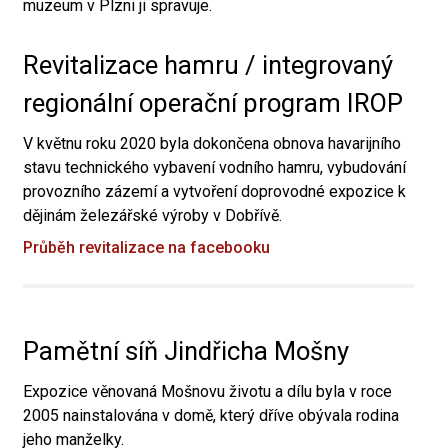
muzeum v Plzni ji spravuje.
Revitalizace hamru / integrovaný
regionální operační program IROP
V květnu roku 2020 byla dokončena obnova havarijního
stavu technického vybavení vodního hamru, vybudování
provozního zázemí a vytvoření doprovodné expozice k
dějinám železářské výroby v Dobřívě.
Průběh revitalizace na facebooku
Pamětní síň Jindřicha Mošny
Expozice věnovaná Mošnovu životu a dílu byla v roce
2005 nainstalována v domě, který dříve obývala rodina
jeho manželky.