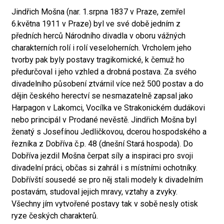
Jindřich Mošna (nar. 1.srpna 1837 v Praze, zemřel
6.května 1911 v Praze) byl ve své době jedním z
předních herců Národního divadla v oboru vážných
charakterních rolí i rolí veseloherních. Vrcholem jeho
tvorby pak byly postavy tragikomické, k čemuž ho
předurčoval i jeho vzhled a drobná postava. Za svého
divadelního působení ztvárnil více než 500 postav a do
dějin českého herectví se nesmazatelně zapsal jako
Harpagon v Lakomci, Vocílka ve Strakonickém dudákovi
nebo principál v Prodané nevěstě. Jindřich Mošna byl
ženatý s Josefínou Jedličkovou, dcerou hospodského a
řezníka z Dobříva č.p. 48 (dnešní Stará hospoda). Do
Dobříva jezdil Mošna čerpat síly a inspiraci pro svoji
divadelní práci, občas si zahrál i s místními ochotníky.
Dobřívští sousedé se pro něj stali modely k divadelním
postavám, studoval jejich mravy, vztahy a zvyky.
Všechny jím vytvořené postavy tak v sobě nesly otisk
ryze českých charakterů.