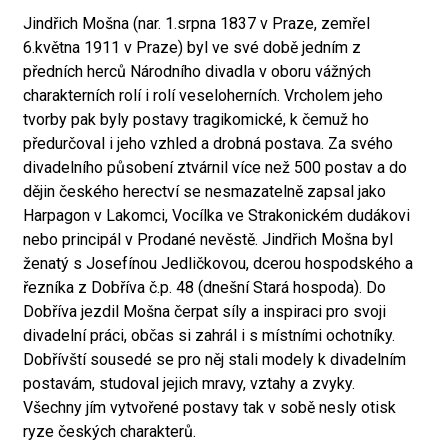
Jindřich Mošna (nar. 1.srpna 1837 v Praze, zemřel
6.května 1911 v Praze) byl ve své době jedním z
předních herců Národního divadla v oboru vážných
charakterních rolí i rolí veseloherních. Vrcholem jeho
tvorby pak byly postavy tragikomické, k čemuž ho
předurčoval i jeho vzhled a drobná postava. Za svého
divadelního působení ztvárnil více než 500 postav a do
dějin českého herectví se nesmazatelně zapsal jako
Harpagon v Lakomci, Vocílka ve Strakonickém dudákovi
nebo principál v Prodané nevěstě. Jindřich Mošna byl
ženatý s Josefínou Jedličkovou, dcerou hospodského a
řezníka z Dobříva č.p. 48 (dnešní Stará hospoda). Do
Dobříva jezdil Mošna čerpat síly a inspiraci pro svoji
divadelní práci, občas si zahrál i s místními ochotníky.
Dobřívští sousedé se pro něj stali modely k divadelním
postavám, studoval jejich mravy, vztahy a zvyky.
Všechny jím vytvořené postavy tak v sobě nesly otisk
ryze českých charakterů.