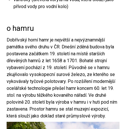
přívod vody pro vodní kolo)
o hamru
Dobřívský horní hamr je největší a nejvýznamnější
památka svého druhu v ČR. Dnešní zděná budova byla
postavena začátkem 19. století na místě starších
dřevěných hamrů z let 1658 a 1701. Bohaté strojní
vybavení pochází z 19. století. Původně se v hamru
zkujňovalo vysokopecní surové železo, ze kterého se
vykovávaly tyčové polotovary. Po rozšíření modernější
ocelářské technologie přešel hamr koncem 60. let 19.
stol. na výrobu těžkého kovaného nářadí. Ve druhé
polovině 20. století byla výroba v hamru i v huti pod ním
zastavena. Prostor hamru se stal muzejní expozicí,
která slouží jako doklad staré průmyslové výroby.