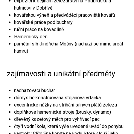
expozici k dějinám železářství na Podbrdsku a
hutnictví v Dobřívě
kovářskou výheň a předváděcí pracoviště kovářů
kovářské práce pod buchary
ruční práce na kovadlině
Hamernický den
pamětní síň Jindřicha Mošny (nachází se mimo areál
hamru)
zajímavosti a unikátní předměty
nadhazovací buchar
důmyslně konstruovaná stojanová vrtačka
excentrické nůžky na stříhání silných plátů železa
doplňkové hamernické stroje (brusky, dynamo)
dřevěný kazetový měch pro vyhřívací pec
čtyři vodní kola, která výše uvedené uvádí do pohybu
vantroky (dřevěná koryta na vodu, která slouží jako