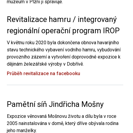
muzeum v Plzni ji spravuje.
Revitalizace hamru / integrovaný
regionální operační program IROP
V květnu roku 2020 byla dokončena obnova havarijního
stavu technického vybavení vodního hamru, vybudování
provozního zázemí a vytvoření doprovodné expozice k
dějinám železářské výroby v Dobřívě.
Průběh revitalizace na facebooku
Pamětní síň Jindřicha Mošny
Expozice věnovaná Mošnovu životu a dílu byla v roce
2005 nainstalována v domě, který dříve obývala rodina
jeho manželky.