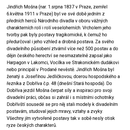
Jindřich Mošna (nar. 1.srpna 1837 v Praze, zemřel
6.května 1911 v Praze) byl ve své době jedním z
předních herců Národního divadla v oboru vážných
charakterních rolí i rolí veseloherních. Vrcholem jeho
tvorby pak byly postavy tragikomické, k čemuž ho
předurčoval i jeho vzhled a drobná postava. Za svého
divadelního působení ztvárnil více než 500 postav a do
dějin českého herectví se nesmazatelně zapsal jako
Harpagon v Lakomci, Vocílka ve Strakonickém dudákovi
nebo principál v Prodané nevěstě. Jindřich Mošna byl
ženatý s Josefínou Jedličkovou, dcerou hospodského a
řezníka z Dobříva č.p. 48 (dnešní Stará hospoda). Do
Dobříva jezdil Mošna čerpat síly a inspiraci pro svoji
divadelní práci, občas si zahrál i s místními ochotníky.
Dobřívští sousedé se pro něj stali modely k divadelním
postavám, studoval jejich mravy, vztahy a zvyky.
Všechny jím vytvořené postavy tak v sobě nesly otisk
ryze českých charakterů.