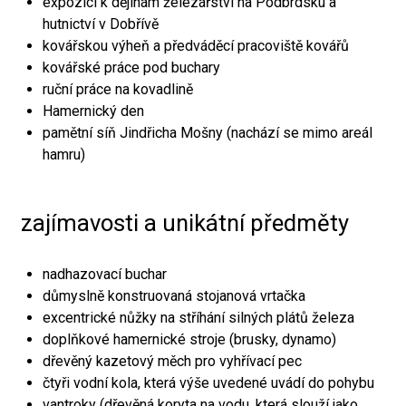
expozici k dějinám železářství na Podbrdsku a
hutnictví v Dobřívě
kovářskou výheň a předváděcí pracoviště kovářů
kovářské práce pod buchary
ruční práce na kovadlině
Hamernický den
pamětní síň Jindřicha Mošny (nachází se mimo areál
hamru)
zajímavosti a unikátní předměty
nadhazovací buchar
důmyslně konstruovaná stojanová vrtačka
excentrické nůžky na stříhání silných plátů železa
doplňkové hamernické stroje (brusky, dynamo)
dřevěný kazetový měch pro vyhřívací pec
čtyři vodní kola, která výše uvedené uvádí do pohybu
vantroky (dřevěná koryta na vodu, která slouží jako