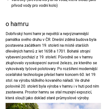
přívod vody pro vodní kolo)
o hamru
Dobřívský horní hamr je největší a nejvýznamnější
památka svého druhu v ČR. Dnešní zděná budova byla
postavena začátkem 19. století na místě starších
dřevěných hamrů z let 1658 a 1701. Bohaté strojní
vybavení pochází z 19. století. Původně se v hamru
zkujňovalo vysokopecní surové železo, ze kterého se
vykovávaly tyčové polotovary. Po rozšíření modernější
ocelářské technologie přešel hamr koncem 60. let 19.
stol. na výrobu těžkého kovaného nářadí. Ve druhé
polovině 20. století byla výroba v hamru i v huti pod ním
zastavena. Prostor hamru se stal muzejní expozicí,
která slouží jako doklad staré průmyslové výroby.