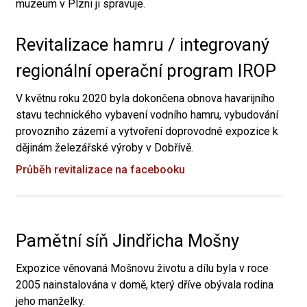
muzeum v Plzni ji spravuje.
Revitalizace hamru / integrovaný
regionální operační program IROP
V květnu roku 2020 byla dokončena obnova havarijního
stavu technického vybavení vodního hamru, vybudování
provozního zázemí a vytvoření doprovodné expozice k
dějinám železářské výroby v Dobřívě.
Průběh revitalizace na facebooku
Pamětní síň Jindřicha Mošny
Expozice věnovaná Mošnovu životu a dílu byla v roce
2005 nainstalována v domě, který dříve obývala rodina
jeho manželky.