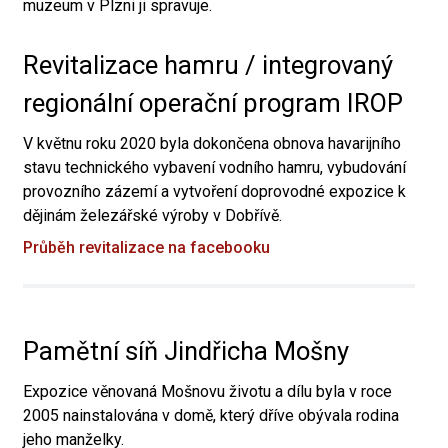
muzeum v Plzni ji spravuje.
Revitalizace hamru / integrovaný
regionální operační program IROP
V květnu roku 2020 byla dokončena obnova havarijního
stavu technického vybavení vodního hamru, vybudování
provozního zázemí a vytvoření doprovodné expozice k
dějinám železářské výroby v Dobřívě.
Průběh revitalizace na facebooku
Pamětní síň Jindřicha Mošny
Expozice věnovaná Mošnovu životu a dílu byla v roce
2005 nainstalována v domě, který dříve obývala rodina
jeho manželky.