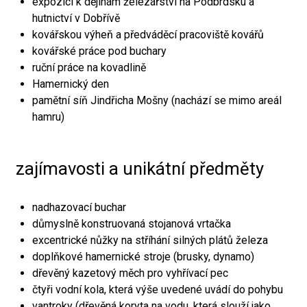
expozici k dějinám železářství na Podbrdsku a
hutnictví v Dobřívě
kovářskou výheň a předváděcí pracoviště kovářů
kovářské práce pod buchary
ruční práce na kovadlině
Hamernický den
pamětní síň Jindřicha Mošny (nachází se mimo areál
hamru)
zajímavosti a unikátní předměty
nadhazovací buchar
důmyslně konstruovaná stojanová vrtačka
excentrické nůžky na stříhání silných plátů železa
doplňkové hamernické stroje (brusky, dynamo)
dřevěný kazetový měch pro vyhřívací pec
čtyři vodní kola, která výše uvedené uvádí do pohybu
vantroky (dřevěná koryta na vodu, která slouží jako