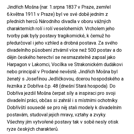
Jindřich Mošna (nar. 1.srpna 1837 v Praze, zemřel
6.května 1911 v Praze) byl ve své době jedním z
předních herců Národního divadla v oboru vážných
charakterních rolí i rolí veseloherních. Vrcholem jeho
tvorby pak byly postavy tragikomické, k čemuž ho
předurčoval i jeho vzhled a drobná postava. Za svého
divadelního působení ztvárnil více než 500 postav a do
dějin českého herectví se nesmazatelně zapsal jako
Harpagon v Lakomci, Vocílka ve Strakonickém dudákovi
nebo principál v Prodané nevěstě. Jindřich Mošna byl
ženatý s Josefínou Jedličkovou, dcerou hospodského a
řezníka z Dobříva č.p. 48 (dnešní Stará hospoda). Do
Dobříva jezdil Mošna čerpat síly a inspiraci pro svoji
divadelní práci, občas si zahrál i s místními ochotníky.
Dobřívští sousedé se pro něj stali modely k divadelním
postavám, studoval jejich mravy, vztahy a zvyky.
Všechny jím vytvořené postavy tak v sobě nesly otisk
ryze českých charakterů.