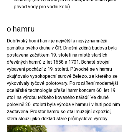
přívod vody pro vodní kolo)
o hamru
Dobřívský horní hamr je největší a nejvýznamnější
památka svého druhu v ČR. Dnešní zděná budova byla
postavena začátkem 19. století na místě starších
dřevěných hamrů z let 1658 a 1701. Bohaté strojní
vybavení pochází z 19. století. Původně se v hamru
zkujňovalo vysokopecní surové železo, ze kterého se
vykovávaly tyčové polotovary. Po rozšíření modernější
ocelářské technologie přešel hamr koncem 60. let 19.
stol. na výrobu těžkého kovaného nářadí. Ve druhé
polovině 20. století byla výroba v hamru i v huti pod ním
zastavena. Prostor hamru se stal muzejní expozicí,
která slouží jako doklad staré průmyslové výroby.