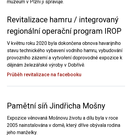
muzeum v Plzni ji spravuje.
Revitalizace hamru / integrovaný
regionální operační program IROP
V květnu roku 2020 byla dokončena obnova havarijního
stavu technického vybavení vodního hamru, vybudování
provozního zázemí a vytvoření doprovodné expozice k
dějinám železářské výroby v Dobřívě.
Průběh revitalizace na facebooku
Pamětní síň Jindřicha Mošny
Expozice věnovaná Mošnovu životu a dílu byla v roce
2005 nainstalována v domě, který dříve obývala rodina
jeho manželky.