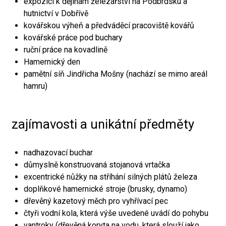
expozici k dějinám železářství na Podbrdsku a
hutnictví v Dobřívě
kovářskou výheň a předváděcí pracoviště kovářů
kovářské práce pod buchary
ruční práce na kovadlině
Hamernický den
pamětní síň Jindřicha Mošny (nachází se mimo areál
hamru)
zajímavosti a unikátní předměty
nadhazovací buchar
důmyslně konstruovaná stojanová vrtačka
excentrické nůžky na stříhání silných plátů železa
doplňkové hamernické stroje (brusky, dynamo)
dřevěný kazetový měch pro vyhřívací pec
čtyři vodní kola, která výše uvedené uvádí do pohybu
vantroky (dřevěná koryta na vodu, která slouží jako