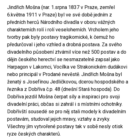
Jindřich Mošna (nar. 1.srpna 1837 v Praze, zemřel
6.května 1911 v Praze) byl ve své době jedním z
předních herců Národního divadla v oboru vážných
charakterních rolí i rolí veseloherních. Vrcholem jeho
tvorby pak byly postavy tragikomické, k čemuž ho
předurčoval i jeho vzhled a drobná postava. Za svého
divadelního působení ztvárnil více než 500 postav a do
dějin českého herectví se nesmazatelně zapsal jako
Harpagon v Lakomci, Vocílka ve Strakonickém dudákovi
nebo principál v Prodané nevěstě. Jindřich Mošna byl
ženatý s Josefínou Jedličkovou, dcerou hospodského a
řezníka z Dobříva č.p. 48 (dnešní Stará hospoda). Do
Dobříva jezdil Mošna čerpat síly a inspiraci pro svoji
divadelní práci, občas si zahrál i s místními ochotníky.
Dobřívští sousedé se pro něj stali modely k divadelním
postavám, studoval jejich mravy, vztahy a zvyky.
Všechny jím vytvořené postavy tak v sobě nesly otisk
ryze českých charakterů.