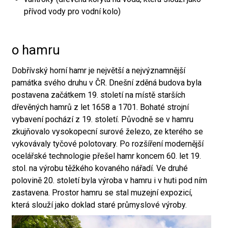
přívod vody pro vodní kolo)
o hamru
Dobřívský horní hamr je největší a nejvýznamnější
památka svého druhu v ČR. Dnešní zděná budova byla
postavena začátkem 19. století na místě starších
dřevěných hamrů z let 1658 a 1701. Bohaté strojní
vybavení pochází z 19. století. Původně se v hamru
zkujňovalo vysokopecní surové železo, ze kterého se
vykovávaly tyčové polotovary. Po rozšíření modernější
ocelářské technologie přešel hamr koncem 60. let 19.
stol. na výrobu těžkého kovaného nářadí. Ve druhé
polovině 20. století byla výroba v hamru i v huti pod ním
zastavena. Prostor hamru se stal muzejní expozicí,
která slouží jako doklad staré průmyslové výroby.