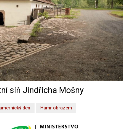
ní síň Jindřicha Mošny
amernický den
Hamr obrazem