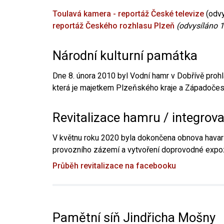
Toulavá kamera - reportáž České televize
(odvy
reportáž Českého rozhlasu Plzeň
(odvysíláno 1
Národní kulturní památka
Dne 8. února 2010 byl Vodní hamr v Dobřívě prohl
která je majetkem Plzeňského kraje a Západočesk
Revitalizace hamru / integrov
V květnu roku 2020 byla dokončena obnova havari
provozního zázemí a vytvoření doprovodné expoz
Průběh revitalizace na facebooku
Pamětní síň Jindřicha Mošny