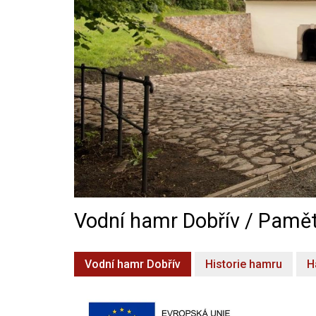
Vodní hamr Dobřív / Pamět
Vodní hamr Dobřív
Historie hamru
H