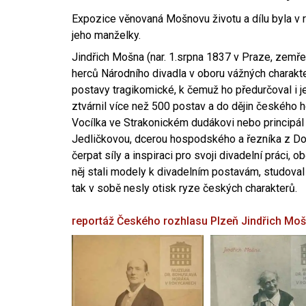
Expozice věnovaná Mošnovu životu a dílu byla v r
jeho manželky.
Jindřich Mošna (nar. 1.srpna 1837 v Praze, zemře
herců Národního divadla v oboru vážných charakter
postavy tragikomické, k čemuž ho předurčoval i 
ztvárnil více než 500 postav a do dějin českého
Vocílka ve Strakonickém dudákovi nebo principál
Jedličkovou, dcerou hospodského a řezníka z Dob
čerpat síly a inspiraci pro svoji divadelní práci, 
něj stali modely k divadelním postavám, studoval
tak v sobě nesly otisk ryze českých charakterů.
reportáž Českého rozhlasu Plzeň
Jindřich Mo