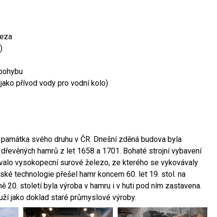
leza
)
 pohybu
 jako přívod vody pro vodní kolo)
ší památka svého druhu v ČR. Dnešní zděná budova byla
 dřevěných hamrů z let 1658 a 1701. Bohaté strojní vybavení
ovalo vysokopecní surové železo, ze kterého se vykovávaly
ské technologie přešel hamr koncem 60. let 19. stol. na
 20. století byla výroba v hamru i v huti pod ním zastavena.
ouží jako doklad staré průmyslové výroby.