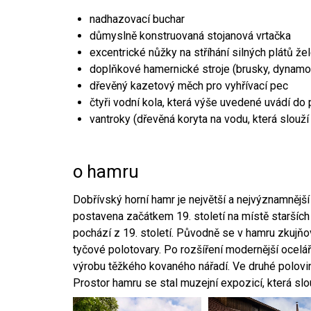
nadhazovací buchar
důmyslně konstruovaná stojanová vrtačka
excentrické nůžky na stříhání silných plátů že
doplňkové hamernické stroje (brusky, dynamo
dřevěný kazetový měch pro vyhřívací pec
čtyři vodní kola, která výše uvedené uvádí do
vantroky (dřevěná koryta na vodu, která slouží
o hamru
Dobřívský horní hamr je největší a nejvýznamněj
postavena začátkem 19. století na místě starších
pochází z 19. století. Původně se v hamru zkujň
tyčové polotovary. Po rozšíření modernější ocelář
výrobu těžkého kovaného nářadí. Ve druhé polovině
Prostor hamru se stal muzejní expozicí, která sl