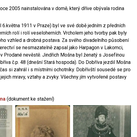
oce 2005 nainstalována v domě, který dříve obývala rodina
l 6.května 1911 v Praze) byl ve své době jedním z předních
ních rolí i rolí veseloherních. Vrcholem jeho tvorby pak byly
jeho vzhled a drobná postava. Za svého divadelního působení
 herectví se nesmazatelně zapsal jako Harpagon v Lakomci,
 v Prodané nevěstě. Jindřich Mošna byl ženatý s Josefínou
říva č.p. 48 (dnešní Stará hospoda). Do Dobříva jezdil Mošna
občas si zahrál i s místními ochotníky. Dobřívští sousedé se pro
 jejich mravy, vztahy a zvyky. Všechny jím vytvořené postavy
šna
(dokument ke stažení)