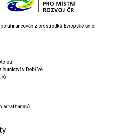
 spolufinancován z prostředků Evropské unie.
toletí
 hutnictví v Dobřívě
ářů
o areál hamru)
ty