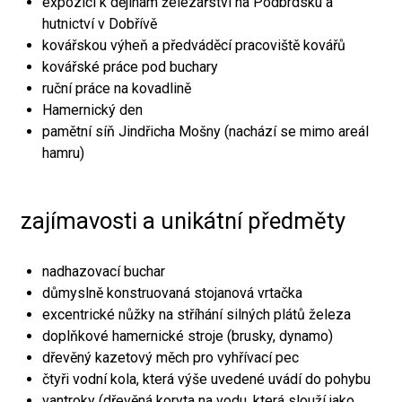
expozici k dějinám železářství na Podbrdsku a
hutnictví v Dobřívě
kovářskou výheň a předváděcí pracoviště kovářů
kovářské práce pod buchary
ruční práce na kovadlině
Hamernický den
pamětní síň Jindřicha Mošny (nachází se mimo areál
hamru)
zajímavosti a unikátní předměty
nadhazovací buchar
důmyslně konstruovaná stojanová vrtačka
excentrické nůžky na stříhání silných plátů železa
doplňkové hamernické stroje (brusky, dynamo)
dřevěný kazetový měch pro vyhřívací pec
čtyři vodní kola, která výše uvedené uvádí do pohybu
vantroky (dřevěná koryta na vodu, která slouží jako