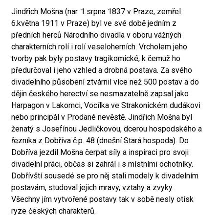
Jindřich Mošna (nar. 1.srpna 1837 v Praze, zemřel
6.května 1911 v Praze) byl ve své době jedním z
předních herců Národního divadla v oboru vážných
charakterních rolí i rolí veseloherních. Vrcholem jeho
tvorby pak byly postavy tragikomické, k čemuž ho
předurčoval i jeho vzhled a drobná postava. Za svého
divadelního působení ztvárnil více než 500 postav a do
dějin českého herectví se nesmazatelně zapsal jako
Harpagon v Lakomci, Vocílka ve Strakonickém dudákovi
nebo principál v Prodané nevěstě. Jindřich Mošna byl
ženatý s Josefínou Jedličkovou, dcerou hospodského a
řezníka z Dobříva č.p. 48 (dnešní Stará hospoda). Do
Dobříva jezdil Mošna čerpat síly a inspiraci pro svoji
divadelní práci, občas si zahrál i s místními ochotníky.
Dobřívští sousedé se pro něj stali modely k divadelním
postavám, studoval jejich mravy, vztahy a zvyky.
Všechny jím vytvořené postavy tak v sobě nesly otisk
ryze českých charakterů.