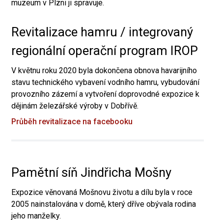
muzeum v Plzni ji spravuje.
Revitalizace hamru / integrovaný
regionální operační program IROP
V květnu roku 2020 byla dokončena obnova havarijního
stavu technického vybavení vodního hamru, vybudování
provozního zázemí a vytvoření doprovodné expozice k
dějinám železářské výroby v Dobřívě.
Průběh revitalizace na facebooku
Pamětní síň Jindřicha Mošny
Expozice věnovaná Mošnovu životu a dílu byla v roce
2005 nainstalována v domě, který dříve obývala rodina
jeho manželky.