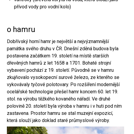
přívod vody pro vodní kolo)
o hamru
Dobřívský horní hamr je největší a nejvýznamnější
památka svého druhu v ČR. Dnešní zděná budova byla
postavena začátkem 19. století na místě starších
dřevěných hamrů z let 1658 a 1701. Bohaté strojní
vybavení pochází z 19. století. Původně se v hamru
zkujňovalo vysokopecní surové železo, ze kterého se
vykovávaly tyčové polotovary. Po rozšíření modernější
ocelářské technologie přešel hamr koncem 60. let 19.
stol. na výrobu těžkého kovaného nářadí. Ve druhé
polovině 20. století byla výroba v hamru i v huti pod ním
zastavena. Prostor hamru se stal muzejní expozicí,
která slouží jako doklad staré průmyslové výroby.