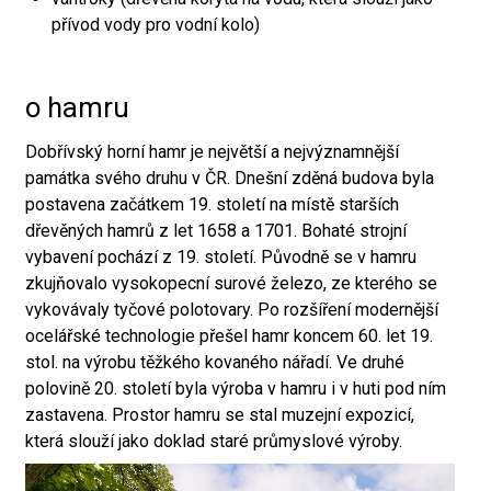
přívod vody pro vodní kolo)
o hamru
Dobřívský horní hamr je největší a nejvýznamnější
památka svého druhu v ČR. Dnešní zděná budova byla
postavena začátkem 19. století na místě starších
dřevěných hamrů z let 1658 a 1701. Bohaté strojní
vybavení pochází z 19. století. Původně se v hamru
zkujňovalo vysokopecní surové železo, ze kterého se
vykovávaly tyčové polotovary. Po rozšíření modernější
ocelářské technologie přešel hamr koncem 60. let 19.
stol. na výrobu těžkého kovaného nářadí. Ve druhé
polovině 20. století byla výroba v hamru i v huti pod ním
zastavena. Prostor hamru se stal muzejní expozicí,
která slouží jako doklad staré průmyslové výroby.