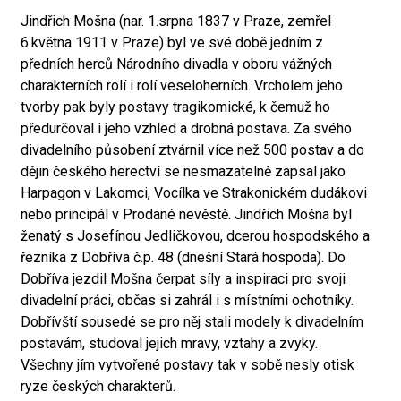
Jindřich Mošna (nar. 1.srpna 1837 v Praze, zemřel
6.května 1911 v Praze) byl ve své době jedním z
předních herců Národního divadla v oboru vážných
charakterních rolí i rolí veseloherních. Vrcholem jeho
tvorby pak byly postavy tragikomické, k čemuž ho
předurčoval i jeho vzhled a drobná postava. Za svého
divadelního působení ztvárnil více než 500 postav a do
dějin českého herectví se nesmazatelně zapsal jako
Harpagon v Lakomci, Vocílka ve Strakonickém dudákovi
nebo principál v Prodané nevěstě. Jindřich Mošna byl
ženatý s Josefínou Jedličkovou, dcerou hospodského a
řezníka z Dobříva č.p. 48 (dnešní Stará hospoda). Do
Dobříva jezdil Mošna čerpat síly a inspiraci pro svoji
divadelní práci, občas si zahrál i s místními ochotníky.
Dobřívští sousedé se pro něj stali modely k divadelním
postavám, studoval jejich mravy, vztahy a zvyky.
Všechny jím vytvořené postavy tak v sobě nesly otisk
ryze českých charakterů.