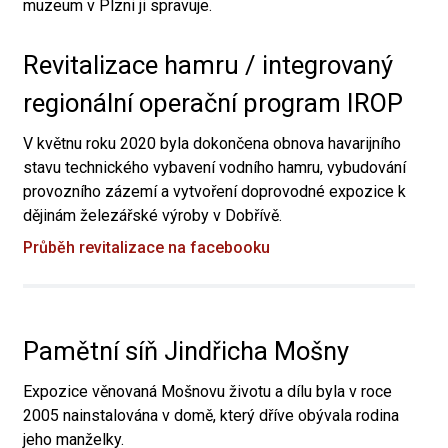
muzeum v Plzni ji spravuje.
Revitalizace hamru / integrovaný
regionální operační program IROP
V květnu roku 2020 byla dokončena obnova havarijního
stavu technického vybavení vodního hamru, vybudování
provozního zázemí a vytvoření doprovodné expozice k
dějinám železářské výroby v Dobřívě.
Průběh revitalizace na facebooku
Pamětní síň Jindřicha Mošny
Expozice věnovaná Mošnovu životu a dílu byla v roce
2005 nainstalována v domě, který dříve obývala rodina
jeho manželky.