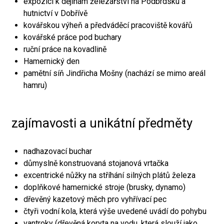
expozici k dějinám železářství na Podbrdsku a
hutnictví v Dobřívě
kovářskou výheň a předváděcí pracoviště kovářů
kovářské práce pod buchary
ruční práce na kovadlině
Hamernický den
pamětní síň Jindřicha Mošny (nachází se mimo areál
hamru)
zajímavosti a unikátní předměty
nadhazovací buchar
důmyslně konstruovaná stojanová vrtačka
excentrické nůžky na stříhání silných plátů železa
doplňkové hamernické stroje (brusky, dynamo)
dřevěný kazetový měch pro vyhřívací pec
čtyři vodní kola, která výše uvedené uvádí do pohybu
vantroky (dřevěná koryta na vodu, která slouží jako