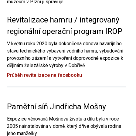
muzeum v Plzni ji spravuje.
Revitalizace hamru / integrovaný
regionální operační program IROP
V květnu roku 2020 byla dokončena obnova havarijního
stavu technického vybavení vodního hamru, vybudování
provozního zázemí a vytvoření doprovodné expozice k
dějinám železářské výroby v Dobřívě.
Průběh revitalizace na facebooku
Pamětní síň Jindřicha Mošny
Expozice věnovaná Mošnovu životu a dílu byla v roce
2005 nainstalována v domě, který dříve obývala rodina
jeho manželky.