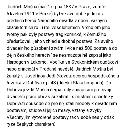
Jindřich Mošna (nar. 1.srpna 1837 v Praze, zemřel
6.května 1911 v Praze) byl ve své době jedním z
předních herců Národního divadla v oboru vážných
charakterních rolí i rolí veseloherních. Vrcholem jeho
tvorby pak byly postavy tragikomické, k čemuž ho
předurčoval i jeho vzhled a drobná postava. Za svého
divadelního působení ztvárnil více než 500 postav a do
dějin českého herectví se nesmazatelně zapsal jako
Harpagon v Lakomci, Vocílka ve Strakonickém dudákovi
nebo principál v Prodané nevěstě. Jindřich Mošna byl
ženatý s Josefínou Jedličkovou, dcerou hospodského a
řezníka z Dobříva č.p. 48 (dnešní Stará hospoda). Do
Dobříva jezdil Mošna čerpat síly a inspiraci pro svoji
divadelní práci, občas si zahrál i s místními ochotníky.
Dobřívští sousedé se pro něj stali modely k divadelním
postavám, studoval jejich mravy, vztahy a zvyky.
Všechny jím vytvořené postavy tak v sobě nesly otisk
ryze českých charakterů.