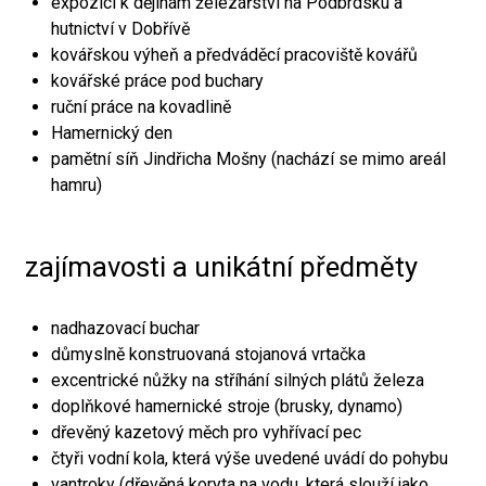
expozici k dějinám železářství na Podbrdsku a
hutnictví v Dobřívě
kovářskou výheň a předváděcí pracoviště kovářů
kovářské práce pod buchary
ruční práce na kovadlině
Hamernický den
pamětní síň Jindřicha Mošny (nachází se mimo areál
hamru)
zajímavosti a unikátní předměty
nadhazovací buchar
důmyslně konstruovaná stojanová vrtačka
excentrické nůžky na stříhání silných plátů železa
doplňkové hamernické stroje (brusky, dynamo)
dřevěný kazetový měch pro vyhřívací pec
čtyři vodní kola, která výše uvedené uvádí do pohybu
vantroky (dřevěná koryta na vodu, která slouží jako