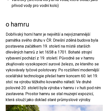
přívod vody pro vodní kolo)
o hamru
Dobřívský horní hamr je největší a nejvýznamnější
památka svého druhu v ČR. Dnešní zděná budova byla
postavena začátkem 19. století na místě starších
dřevěných hamrů z let 1658 a 1701. Bohaté strojní
vybavení pochází z 19. století. Původně se v hamru
zkujňovalo vysokopecní surové železo, ze kterého se
vykovávaly tyčové polotovary. Po rozšíření modernější
ocelářské technologie přešel hamr koncem 60. let 19.
stol. na výrobu těžkého kovaného nářadí. Ve druhé
polovině 20. století byla výroba v hamru i v huti pod ním
zastavena. Prostor hamru se stal muzejní expozicí,
která slouží jako doklad staré průmyslové výroby.