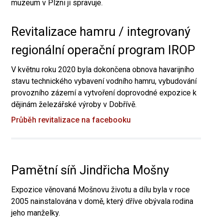
muzeum v Plzni ji spravuje.
Revitalizace hamru / integrovaný
regionální operační program IROP
V květnu roku 2020 byla dokončena obnova havarijního
stavu technického vybavení vodního hamru, vybudování
provozního zázemí a vytvoření doprovodné expozice k
dějinám železářské výroby v Dobřívě.
Průběh revitalizace na facebooku
Pamětní síň Jindřicha Mošny
Expozice věnovaná Mošnovu životu a dílu byla v roce
2005 nainstalována v domě, který dříve obývala rodina
jeho manželky.