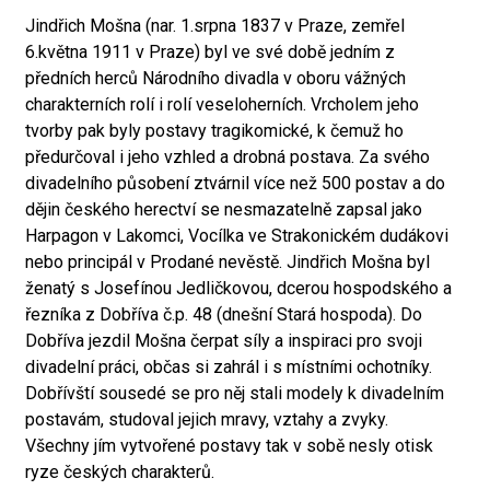
Jindřich Mošna (nar. 1.srpna 1837 v Praze, zemřel
6.května 1911 v Praze) byl ve své době jedním z
předních herců Národního divadla v oboru vážných
charakterních rolí i rolí veseloherních. Vrcholem jeho
tvorby pak byly postavy tragikomické, k čemuž ho
předurčoval i jeho vzhled a drobná postava. Za svého
divadelního působení ztvárnil více než 500 postav a do
dějin českého herectví se nesmazatelně zapsal jako
Harpagon v Lakomci, Vocílka ve Strakonickém dudákovi
nebo principál v Prodané nevěstě. Jindřich Mošna byl
ženatý s Josefínou Jedličkovou, dcerou hospodského a
řezníka z Dobříva č.p. 48 (dnešní Stará hospoda). Do
Dobříva jezdil Mošna čerpat síly a inspiraci pro svoji
divadelní práci, občas si zahrál i s místními ochotníky.
Dobřívští sousedé se pro něj stali modely k divadelním
postavám, studoval jejich mravy, vztahy a zvyky.
Všechny jím vytvořené postavy tak v sobě nesly otisk
ryze českých charakterů.