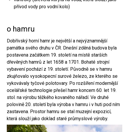
přívod vody pro vodní kolo)
o hamru
Dobřívský horní hamr je největší a nejvýznamnější
památka svého druhu v ČR. Dnešní zděná budova byla
postavena začátkem 19. století na místě starších
dřevěných hamrů z let 1658 a 1701. Bohaté strojní
vybavení pochází z 19. století. Původně se v hamru
zkujňovalo vysokopecní surové železo, ze kterého se
vykovávaly tyčové polotovary. Po rozšíření modernější
ocelářské technologie přešel hamr koncem 60. let 19.
stol. na výrobu těžkého kovaného nářadí. Ve druhé
polovině 20. století byla výroba v hamru i v huti pod ním
zastavena. Prostor hamru se stal muzejní expozicí,
která slouží jako doklad staré průmyslové výroby.