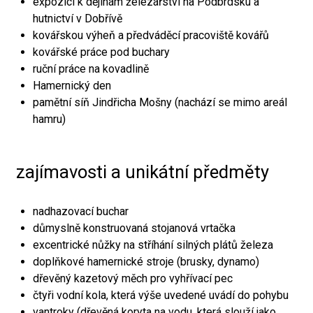
expozici k dějinám železářství na Podbrdsku a
hutnictví v Dobřívě
kovářskou výheň a předváděcí pracoviště kovářů
kovářské práce pod buchary
ruční práce na kovadlině
Hamernický den
pamětní síň Jindřicha Mošny (nachází se mimo areál
hamru)
zajímavosti a unikátní předměty
nadhazovací buchar
důmyslně konstruovaná stojanová vrtačka
excentrické nůžky na stříhání silných plátů železa
doplňkové hamernické stroje (brusky, dynamo)
dřevěný kazetový měch pro vyhřívací pec
čtyři vodní kola, která výše uvedené uvádí do pohybu
vantroky (dřevěná koryta na vodu, která slouží jako