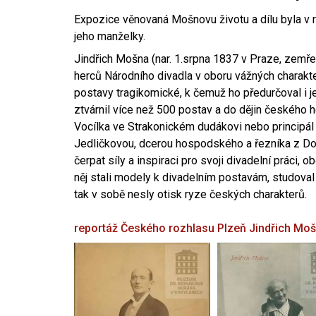
Expozice věnovaná Mošnovu životu a dílu byla v r
jeho manželky.
Jindřich Mošna (nar. 1.srpna 1837 v Praze, zemře
herců Národního divadla v oboru vážných charakter
postavy tragikomické, k čemuž ho předurčoval i 
ztvárnil více než 500 postav a do dějin českého
Vocílka ve Strakonickém dudákovi nebo principál
Jedličkovou, dcerou hospodského a řezníka z Dob
čerpat síly a inspiraci pro svoji divadelní práci, 
něj stali modely k divadelním postavám, studoval
tak v sobě nesly otisk ryze českých charakterů.
reportáž Českého rozhlasu Plzeň
Jindřich Mo