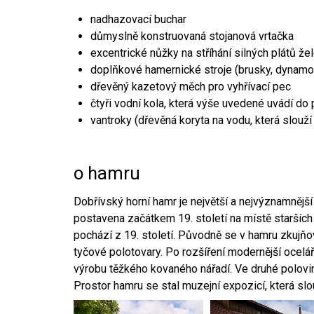
nadhazovací buchar
důmyslně konstruovaná stojanová vrtačka
excentrické nůžky na stříhání silných plátů že
doplňkové hamernické stroje (brusky, dynamo
dřevěný kazetový měch pro vyhřívací pec
čtyři vodní kola, která výše uvedené uvádí do
vantroky (dřevěná koryta na vodu, která slouží
o hamru
Dobřívský horní hamr je největší a nejvýznamněj
postavena začátkem 19. století na místě starších
pochází z 19. století. Původně se v hamru zkujň
tyčové polotovary. Po rozšíření modernější ocelář
výrobu těžkého kovaného nářadí. Ve druhé polovině
Prostor hamru se stal muzejní expozicí, která sl