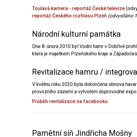
Toulavá kamera - reportáž České televize
(odvy
reportáž Českého rozhlasu Plzeň
(odvysíláno 1
Národní kulturní památka
Dne 8. února 2010 byl Vodní hamr v Dobřívě prohl
která je majetkem Plzeňského kraje a Západočesk
Revitalizace hamru / integrov
V květnu roku 2020 byla dokončena obnova havari
provozního zázemí a vytvoření doprovodné expoz
Průběh revitalizace na facebooku
Pamětní síň Jindřicha Mošny