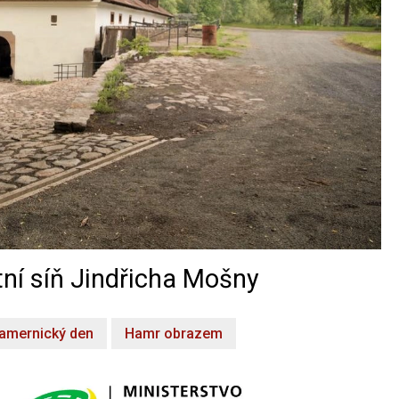
ní síň Jindřicha Mošny
amernický den
Hamr obrazem