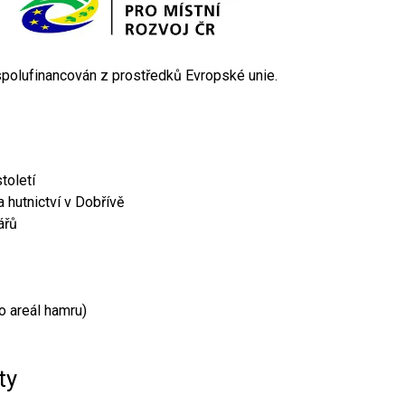
 spolufinancován z prostředků Evropské unie.
toletí
 hutnictví v Dobřívě
ářů
o areál hamru)
ty