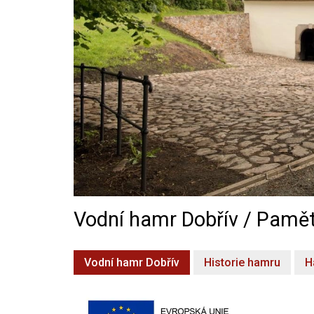
Vodní hamr Dobřív / Pamět
Vodní hamr Dobřív
Historie hamru
H