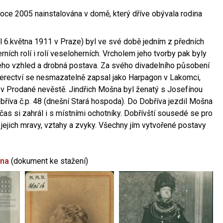
oce 2005 nainstalována v domě, který dříve obývala rodina
l 6.května 1911 v Praze) byl ve své době jedním z předních
ních rolí i rolí veseloherních. Vrcholem jeho tvorby pak byly
jeho vzhled a drobná postava. Za svého divadelního působení
 herectví se nesmazatelně zapsal jako Harpagon v Lakomci,
 v Prodané nevěstě. Jindřich Mošna byl ženatý s Josefínou
říva č.p. 48 (dnešní Stará hospoda). Do Dobříva jezdil Mošna
občas si zahrál i s místními ochotníky. Dobřívští sousedé se pro
 jejich mravy, vztahy a zvyky. Všechny jím vytvořené postavy
šna
(dokument ke stažení)