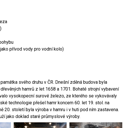
leza
)
 pohybu
 jako přívod vody pro vodní kolo)
ší památka svého druhu v ČR. Dnešní zděná budova byla
 dřevěných hamrů z let 1658 a 1701. Bohaté strojní vybavení
ovalo vysokopecní surové železo, ze kterého se vykovávaly
ské technologie přešel hamr koncem 60. let 19. stol. na
 20. století byla výroba v hamru i v huti pod ním zastavena.
ouží jako doklad staré průmyslové výroby.