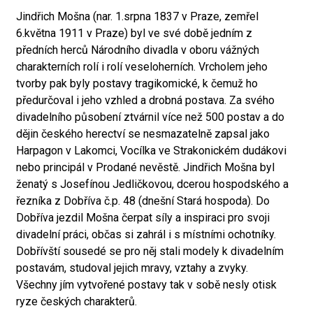
Jindřich Mošna (nar. 1.srpna 1837 v Praze, zemřel
6.května 1911 v Praze) byl ve své době jedním z
předních herců Národního divadla v oboru vážných
charakterních rolí i rolí veseloherních. Vrcholem jeho
tvorby pak byly postavy tragikomické, k čemuž ho
předurčoval i jeho vzhled a drobná postava. Za svého
divadelního působení ztvárnil více než 500 postav a do
dějin českého herectví se nesmazatelně zapsal jako
Harpagon v Lakomci, Vocílka ve Strakonickém dudákovi
nebo principál v Prodané nevěstě. Jindřich Mošna byl
ženatý s Josefínou Jedličkovou, dcerou hospodského a
řezníka z Dobříva č.p. 48 (dnešní Stará hospoda). Do
Dobříva jezdil Mošna čerpat síly a inspiraci pro svoji
divadelní práci, občas si zahrál i s místními ochotníky.
Dobřívští sousedé se pro něj stali modely k divadelním
postavám, studoval jejich mravy, vztahy a zvyky.
Všechny jím vytvořené postavy tak v sobě nesly otisk
ryze českých charakterů.