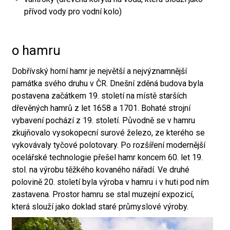
přívod vody pro vodní kolo)
o hamru
Dobřívský horní hamr je největší a nejvýznamnější
památka svého druhu v ČR. Dnešní zděná budova byla
postavena začátkem 19. století na místě starších
dřevěných hamrů z let 1658 a 1701. Bohaté strojní
vybavení pochází z 19. století. Původně se v hamru
zkujňovalo vysokopecní surové železo, ze kterého se
vykovávaly tyčové polotovary. Po rozšíření modernější
ocelářské technologie přešel hamr koncem 60. let 19.
stol. na výrobu těžkého kovaného nářadí. Ve druhé
polovině 20. století byla výroba v hamru i v huti pod ním
zastavena. Prostor hamru se stal muzejní expozicí,
která slouží jako doklad staré průmyslové výroby.