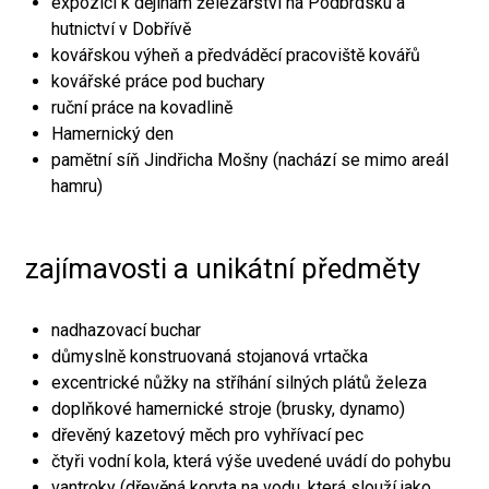
expozici k dějinám železářství na Podbrdsku a
hutnictví v Dobřívě
kovářskou výheň a předváděcí pracoviště kovářů
kovářské práce pod buchary
ruční práce na kovadlině
Hamernický den
pamětní síň Jindřicha Mošny (nachází se mimo areál
hamru)
zajímavosti a unikátní předměty
nadhazovací buchar
důmyslně konstruovaná stojanová vrtačka
excentrické nůžky na stříhání silných plátů železa
doplňkové hamernické stroje (brusky, dynamo)
dřevěný kazetový měch pro vyhřívací pec
čtyři vodní kola, která výše uvedené uvádí do pohybu
vantroky (dřevěná koryta na vodu, která slouží jako