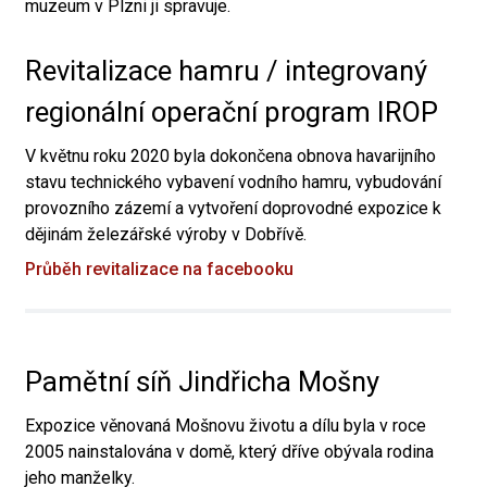
muzeum v Plzni ji spravuje.
Revitalizace hamru / integrovaný
regionální operační program IROP
V květnu roku 2020 byla dokončena obnova havarijního
stavu technického vybavení vodního hamru, vybudování
provozního zázemí a vytvoření doprovodné expozice k
dějinám železářské výroby v Dobřívě.
Průběh revitalizace na facebooku
Pamětní síň Jindřicha Mošny
Expozice věnovaná Mošnovu životu a dílu byla v roce
2005 nainstalována v domě, který dříve obývala rodina
jeho manželky.