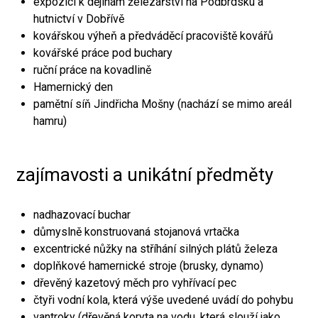
expozici k dějinám železářství na Podbrdsku a
hutnictví v Dobřívě
kovářskou výheň a předváděcí pracoviště kovářů
kovářské práce pod buchary
ruční práce na kovadlině
Hamernický den
pamětní síň Jindřicha Mošny (nachází se mimo areál
hamru)
zajímavosti a unikátní předměty
nadhazovací buchar
důmyslně konstruovaná stojanová vrtačka
excentrické nůžky na stříhání silných plátů železa
doplňkové hamernické stroje (brusky, dynamo)
dřevěný kazetový měch pro vyhřívací pec
čtyři vodní kola, která výše uvedené uvádí do pohybu
vantroky (dřevěná koryta na vodu, která slouží jako