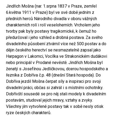
Jindřich Mošna (nar. 1.srpna 1837 v Praze, zemřel
6.května 1911 v Praze) byl ve své době jedním z
předních herců Národního divadla v oboru vážných
charakterních rolí i rolí veseloherních. Vrcholem jeho
tvorby pak byly postavy tragikomické, k čemuž ho
předurčoval i jeho vzhled a drobná postava. Za svého
divadelního působení ztvárnil více než 500 postav a do
dějin českého herectví se nesmazatelně zapsal jako
Harpagon v Lakomci, Vocílka ve Strakonickém dudákovi
nebo principál v Prodané nevěstě. Jindřich Mošna byl
ženatý s Josefínou Jedličkovou, dcerou hospodského a
řezníka z Dobříva č.p. 48 (dnešní Stará hospoda). Do
Dobříva jezdil Mošna čerpat síly a inspiraci pro svoji
divadelní práci, občas si zahrál i s místními ochotníky.
Dobřívští sousedé se pro něj stali modely k divadelním
postavám, studoval jejich mravy, vztahy a zvyky.
Všechny jím vytvořené postavy tak v sobě nesly otisk
ryze českých charakterů.