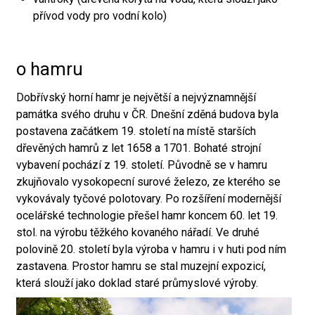
přívod vody pro vodní kolo)
o hamru
Dobřívský horní hamr je největší a nejvýznamnější
památka svého druhu v ČR. Dnešní zděná budova byla
postavena začátkem 19. století na místě starších
dřevěných hamrů z let 1658 a 1701. Bohaté strojní
vybavení pochází z 19. století. Původně se v hamru
zkujňovalo vysokopecní surové železo, ze kterého se
vykovávaly tyčové polotovary. Po rozšíření modernější
ocelářské technologie přešel hamr koncem 60. let 19.
stol. na výrobu těžkého kovaného nářadí. Ve druhé
polovině 20. století byla výroba v hamru i v huti pod ním
zastavena. Prostor hamru se stal muzejní expozicí,
která slouží jako doklad staré průmyslové výroby.