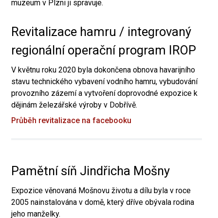
muzeum v Plzni ji spravuje.
Revitalizace hamru / integrovaný
regionální operační program IROP
V květnu roku 2020 byla dokončena obnova havarijního
stavu technického vybavení vodního hamru, vybudování
provozního zázemí a vytvoření doprovodné expozice k
dějinám železářské výroby v Dobřívě.
Průběh revitalizace na facebooku
Pamětní síň Jindřicha Mošny
Expozice věnovaná Mošnovu životu a dílu byla v roce
2005 nainstalována v domě, který dříve obývala rodina
jeho manželky.