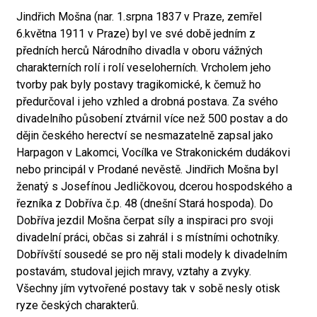
Jindřich Mošna (nar. 1.srpna 1837 v Praze, zemřel
6.května 1911 v Praze) byl ve své době jedním z
předních herců Národního divadla v oboru vážných
charakterních rolí i rolí veseloherních. Vrcholem jeho
tvorby pak byly postavy tragikomické, k čemuž ho
předurčoval i jeho vzhled a drobná postava. Za svého
divadelního působení ztvárnil více než 500 postav a do
dějin českého herectví se nesmazatelně zapsal jako
Harpagon v Lakomci, Vocílka ve Strakonickém dudákovi
nebo principál v Prodané nevěstě. Jindřich Mošna byl
ženatý s Josefínou Jedličkovou, dcerou hospodského a
řezníka z Dobříva č.p. 48 (dnešní Stará hospoda). Do
Dobříva jezdil Mošna čerpat síly a inspiraci pro svoji
divadelní práci, občas si zahrál i s místními ochotníky.
Dobřívští sousedé se pro něj stali modely k divadelním
postavám, studoval jejich mravy, vztahy a zvyky.
Všechny jím vytvořené postavy tak v sobě nesly otisk
ryze českých charakterů.