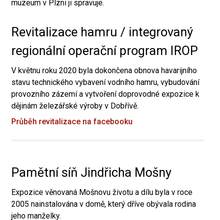
muzeum v Plzni ji spravuje.
Revitalizace hamru / integrovaný
regionální operační program IROP
V květnu roku 2020 byla dokončena obnova havarijního
stavu technického vybavení vodního hamru, vybudování
provozního zázemí a vytvoření doprovodné expozice k
dějinám železářské výroby v Dobřívě.
Průběh revitalizace na facebooku
Pamětní síň Jindřicha Mošny
Expozice věnovaná Mošnovu životu a dílu byla v roce
2005 nainstalována v domě, který dříve obývala rodina
jeho manželky.