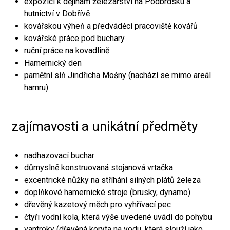
expozici k dějinám železářství na Podbrdsku a
hutnictví v Dobřívě
kovářskou výheň a předváděcí pracoviště kovářů
kovářské práce pod buchary
ruční práce na kovadlině
Hamernický den
pamětní síň Jindřicha Mošny (nachází se mimo areál
hamru)
zajímavosti a unikátní předměty
nadhazovací buchar
důmyslně konstruovaná stojanová vrtačka
excentrické nůžky na stříhání silných plátů železa
doplňkové hamernické stroje (brusky, dynamo)
dřevěný kazetový měch pro vyhřívací pec
čtyři vodní kola, která výše uvedené uvádí do pohybu
vantroky (dřevěná koryta na vodu, která slouží jako