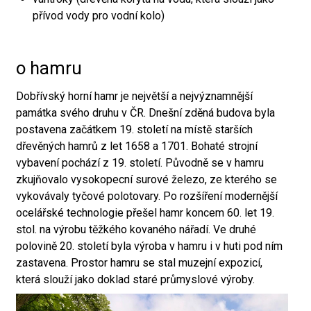
přívod vody pro vodní kolo)
o hamru
Dobřívský horní hamr je největší a nejvýznamnější
památka svého druhu v ČR. Dnešní zděná budova byla
postavena začátkem 19. století na místě starších
dřevěných hamrů z let 1658 a 1701. Bohaté strojní
vybavení pochází z 19. století. Původně se v hamru
zkujňovalo vysokopecní surové železo, ze kterého se
vykovávaly tyčové polotovary. Po rozšíření modernější
ocelářské technologie přešel hamr koncem 60. let 19.
stol. na výrobu těžkého kovaného nářadí. Ve druhé
polovině 20. století byla výroba v hamru i v huti pod ním
zastavena. Prostor hamru se stal muzejní expozicí,
která slouží jako doklad staré průmyslové výroby.