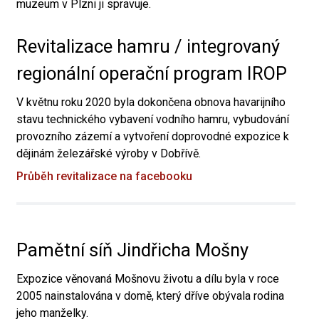
muzeum v Plzni ji spravuje.
Revitalizace hamru / integrovaný
regionální operační program IROP
V květnu roku 2020 byla dokončena obnova havarijního
stavu technického vybavení vodního hamru, vybudování
provozního zázemí a vytvoření doprovodné expozice k
dějinám železářské výroby v Dobřívě.
Průběh revitalizace na facebooku
Pamětní síň Jindřicha Mošny
Expozice věnovaná Mošnovu životu a dílu byla v roce
2005 nainstalována v domě, který dříve obývala rodina
jeho manželky.