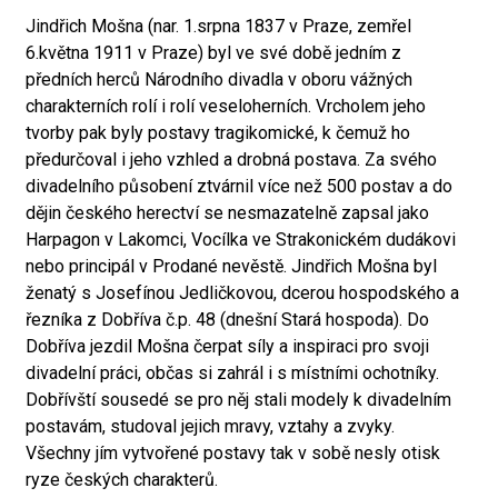
Jindřich Mošna (nar. 1.srpna 1837 v Praze, zemřel
6.května 1911 v Praze) byl ve své době jedním z
předních herců Národního divadla v oboru vážných
charakterních rolí i rolí veseloherních. Vrcholem jeho
tvorby pak byly postavy tragikomické, k čemuž ho
předurčoval i jeho vzhled a drobná postava. Za svého
divadelního působení ztvárnil více než 500 postav a do
dějin českého herectví se nesmazatelně zapsal jako
Harpagon v Lakomci, Vocílka ve Strakonickém dudákovi
nebo principál v Prodané nevěstě. Jindřich Mošna byl
ženatý s Josefínou Jedličkovou, dcerou hospodského a
řezníka z Dobříva č.p. 48 (dnešní Stará hospoda). Do
Dobříva jezdil Mošna čerpat síly a inspiraci pro svoji
divadelní práci, občas si zahrál i s místními ochotníky.
Dobřívští sousedé se pro něj stali modely k divadelním
postavám, studoval jejich mravy, vztahy a zvyky.
Všechny jím vytvořené postavy tak v sobě nesly otisk
ryze českých charakterů.