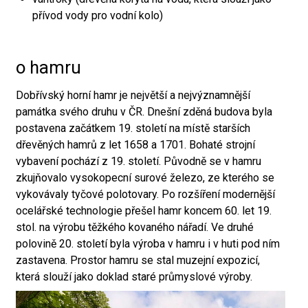
přívod vody pro vodní kolo)
o hamru
Dobřívský horní hamr je největší a nejvýznamnější
památka svého druhu v ČR. Dnešní zděná budova byla
postavena začátkem 19. století na místě starších
dřevěných hamrů z let 1658 a 1701. Bohaté strojní
vybavení pochází z 19. století. Původně se v hamru
zkujňovalo vysokopecní surové železo, ze kterého se
vykovávaly tyčové polotovary. Po rozšíření modernější
ocelářské technologie přešel hamr koncem 60. let 19.
stol. na výrobu těžkého kovaného nářadí. Ve druhé
polovině 20. století byla výroba v hamru i v huti pod ním
zastavena. Prostor hamru se stal muzejní expozicí,
která slouží jako doklad staré průmyslové výroby.