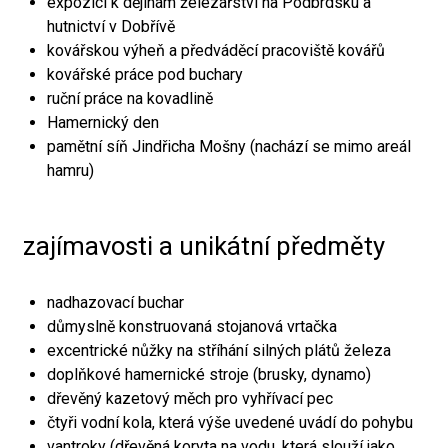
expozici k dějinám železářství na Podbrdsku a
hutnictví v Dobřívě
kovářskou výheň a předváděcí pracoviště kovářů
kovářské práce pod buchary
ruční práce na kovadlině
Hamernický den
pamětní síň Jindřicha Mošny (nachází se mimo areál
hamru)
zajímavosti a unikátní předměty
nadhazovací buchar
důmyslně konstruovaná stojanová vrtačka
excentrické nůžky na stříhání silných plátů železa
doplňkové hamernické stroje (brusky, dynamo)
dřevěný kazetový měch pro vyhřívací pec
čtyři vodní kola, která výše uvedené uvádí do pohybu
vantroky (dřevěná koryta na vodu, která slouží jako