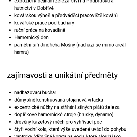
expozici k dějinám železářství na Podbrdsku a
hutnictví v Dobřívě
kovářskou výheň a předváděcí pracoviště kovářů
kovářské práce pod buchary
ruční práce na kovadlině
Hamernický den
pamětní síň Jindřicha Mošny (nachází se mimo areál
hamru)
zajímavosti a unikátní předměty
nadhazovací buchar
důmyslně konstruovaná stojanová vrtačka
excentrické nůžky na stříhání silných plátů železa
doplňkové hamernické stroje (brusky, dynamo)
dřevěný kazetový měch pro vyhřívací pec
čtyři vodní kola, která výše uvedené uvádí do pohybu
vantroky (dřevěná koryta na vodu, která slouží jako