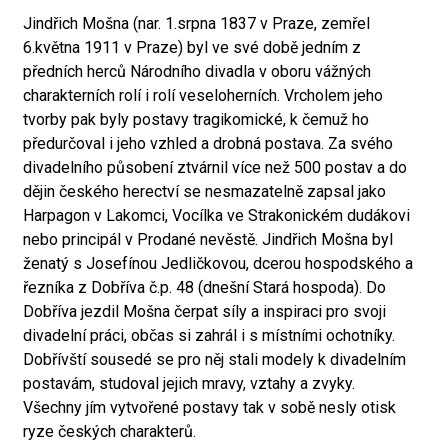
Jindřich Mošna (nar. 1.srpna 1837 v Praze, zemřel
6.května 1911 v Praze) byl ve své době jedním z
předních herců Národního divadla v oboru vážných
charakterních rolí i rolí veseloherních. Vrcholem jeho
tvorby pak byly postavy tragikomické, k čemuž ho
předurčoval i jeho vzhled a drobná postava. Za svého
divadelního působení ztvárnil více než 500 postav a do
dějin českého herectví se nesmazatelně zapsal jako
Harpagon v Lakomci, Vocílka ve Strakonickém dudákovi
nebo principál v Prodané nevěstě. Jindřich Mošna byl
ženatý s Josefínou Jedličkovou, dcerou hospodského a
řezníka z Dobříva č.p. 48 (dnešní Stará hospoda). Do
Dobříva jezdil Mošna čerpat síly a inspiraci pro svoji
divadelní práci, občas si zahrál i s místními ochotníky.
Dobřívští sousedé se pro něj stali modely k divadelním
postavám, studoval jejich mravy, vztahy a zvyky.
Všechny jím vytvořené postavy tak v sobě nesly otisk
ryze českých charakterů.