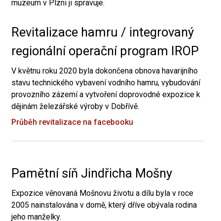
muzeum v Plzni ji spravuje.
Revitalizace hamru / integrovaný
regionální operační program IROP
V květnu roku 2020 byla dokončena obnova havarijního
stavu technického vybavení vodního hamru, vybudování
provozního zázemí a vytvoření doprovodné expozice k
dějinám železářské výroby v Dobřívě.
Průběh revitalizace na facebooku
Pamětní síň Jindřicha Mošny
Expozice věnovaná Mošnovu životu a dílu byla v roce
2005 nainstalována v domě, který dříve obývala rodina
jeho manželky.