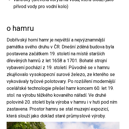
přívod vody pro vodní kolo)
o hamru
Dobřívský horní hamr je největší a nejvýznamnější
památka svého druhu v ČR. Dnešní zděná budova byla
postavena začátkem 19. století na místě starších
dřevěných hamrů z let 1658 a 1701. Bohaté strojní
vybavení pochází z 19. století. Původně se v hamru
zkujňovalo vysokopecní surové železo, ze kterého se
vykovávaly tyčové polotovary. Po rozšíření modernější
ocelářské technologie přešel hamr koncem 60. let 19.
stol. na výrobu těžkého kovaného nářadí. Ve druhé
polovině 20. století byla výroba v hamru i v huti pod ním
zastavena. Prostor hamru se stal muzejní expozicí,
která slouží jako doklad staré průmyslové výroby.