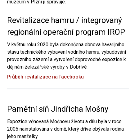
muzeum v Plzni ji spravuje.
Revitalizace hamru / integrovaný
regionální operační program IROP
V květnu roku 2020 byla dokončena obnova havarijního
stavu technického vybavení vodního hamru, vybudování
provozního zázemí a vytvoření doprovodné expozice k
dějinám železářské výroby v Dobřívě.
Průběh revitalizace na facebooku
Pamětní síň Jindřicha Mošny
Expozice věnovaná Mošnovu životu a dílu byla v roce
2005 nainstalována v domě, který dříve obývala rodina
jeho manželky.