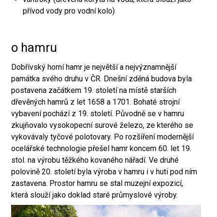
přívod vody pro vodní kolo)
o hamru
Dobřívský horní hamr je největší a nejvýznamnější
památka svého druhu v ČR. Dnešní zděná budova byla
postavena začátkem 19. století na místě starších
dřevěných hamrů z let 1658 a 1701. Bohaté strojní
vybavení pochází z 19. století. Původně se v hamru
zkujňovalo vysokopecní surové železo, ze kterého se
vykovávaly tyčové polotovary. Po rozšíření modernější
ocelářské technologie přešel hamr koncem 60. let 19.
stol. na výrobu těžkého kovaného nářadí. Ve druhé
polovině 20. století byla výroba v hamru i v huti pod ním
zastavena. Prostor hamru se stal muzejní expozicí,
která slouží jako doklad staré průmyslové výroby.