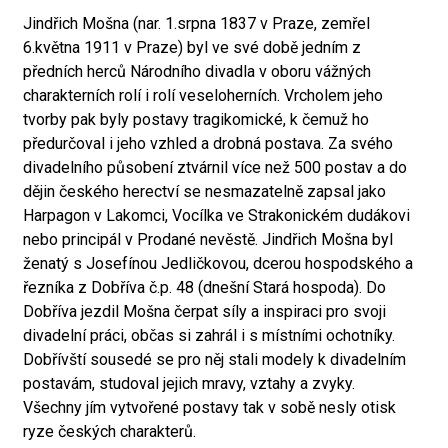
Jindřich Mošna (nar. 1.srpna 1837 v Praze, zemřel
6.května 1911 v Praze) byl ve své době jedním z
předních herců Národního divadla v oboru vážných
charakterních rolí i rolí veseloherních. Vrcholem jeho
tvorby pak byly postavy tragikomické, k čemuž ho
předurčoval i jeho vzhled a drobná postava. Za svého
divadelního působení ztvárnil více než 500 postav a do
dějin českého herectví se nesmazatelně zapsal jako
Harpagon v Lakomci, Vocílka ve Strakonickém dudákovi
nebo principál v Prodané nevěstě. Jindřich Mošna byl
ženatý s Josefínou Jedličkovou, dcerou hospodského a
řezníka z Dobříva č.p. 48 (dnešní Stará hospoda). Do
Dobříva jezdil Mošna čerpat síly a inspiraci pro svoji
divadelní práci, občas si zahrál i s místními ochotníky.
Dobřívští sousedé se pro něj stali modely k divadelním
postavám, studoval jejich mravy, vztahy a zvyky.
Všechny jím vytvořené postavy tak v sobě nesly otisk
ryze českých charakterů.