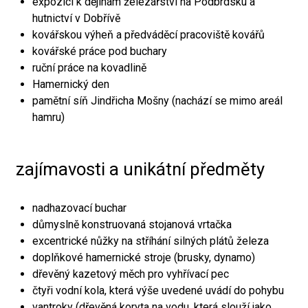
expozici k dějinám železářství na Podbrdsku a
hutnictví v Dobřívě
kovářskou výheň a předváděcí pracoviště kovářů
kovářské práce pod buchary
ruční práce na kovadlině
Hamernický den
pamětní síň Jindřicha Mošny (nachází se mimo areál
hamru)
zajímavosti a unikátní předměty
nadhazovací buchar
důmyslně konstruovaná stojanová vrtačka
excentrické nůžky na stříhání silných plátů železa
doplňkové hamernické stroje (brusky, dynamo)
dřevěný kazetový měch pro vyhřívací pec
čtyři vodní kola, která výše uvedené uvádí do pohybu
vantroky (dřevěná koryta na vodu, která slouží jako