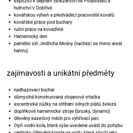
expozici k dějinám železářství na Podbrdsku a
hutnictví v Dobřívě
kovářskou výheň a předváděcí pracoviště kovářů
kovářské práce pod buchary
ruční práce na kovadlině
Hamernický den
pamětní síň Jindřicha Mošny (nachází se mimo areál
hamru)
zajímavosti a unikátní předměty
nadhazovací buchar
důmyslně konstruovaná stojanová vrtačka
excentrické nůžky na stříhání silných plátů železa
doplňkové hamernické stroje (brusky, dynamo)
dřevěný kazetový měch pro vyhřívací pec
čtyři vodní kola, která výše uvedené uvádí do pohybu
vantroky (dřevěná koryta na vodu, která slouží jako