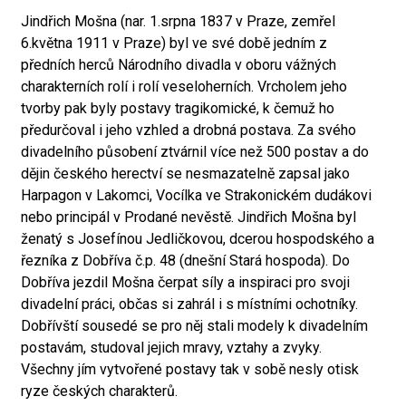
Jindřich Mošna (nar. 1.srpna 1837 v Praze, zemřel
6.května 1911 v Praze) byl ve své době jedním z
předních herců Národního divadla v oboru vážných
charakterních rolí i rolí veseloherních. Vrcholem jeho
tvorby pak byly postavy tragikomické, k čemuž ho
předurčoval i jeho vzhled a drobná postava. Za svého
divadelního působení ztvárnil více než 500 postav a do
dějin českého herectví se nesmazatelně zapsal jako
Harpagon v Lakomci, Vocílka ve Strakonickém dudákovi
nebo principál v Prodané nevěstě. Jindřich Mošna byl
ženatý s Josefínou Jedličkovou, dcerou hospodského a
řezníka z Dobříva č.p. 48 (dnešní Stará hospoda). Do
Dobříva jezdil Mošna čerpat síly a inspiraci pro svoji
divadelní práci, občas si zahrál i s místními ochotníky.
Dobřívští sousedé se pro něj stali modely k divadelním
postavám, studoval jejich mravy, vztahy a zvyky.
Všechny jím vytvořené postavy tak v sobě nesly otisk
ryze českých charakterů.