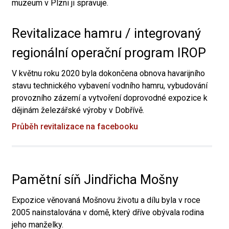
muzeum v Plzni ji spravuje.
Revitalizace hamru / integrovaný
regionální operační program IROP
V květnu roku 2020 byla dokončena obnova havarijního
stavu technického vybavení vodního hamru, vybudování
provozního zázemí a vytvoření doprovodné expozice k
dějinám železářské výroby v Dobřívě.
Průběh revitalizace na facebooku
Pamětní síň Jindřicha Mošny
Expozice věnovaná Mošnovu životu a dílu byla v roce
2005 nainstalována v domě, který dříve obývala rodina
jeho manželky.