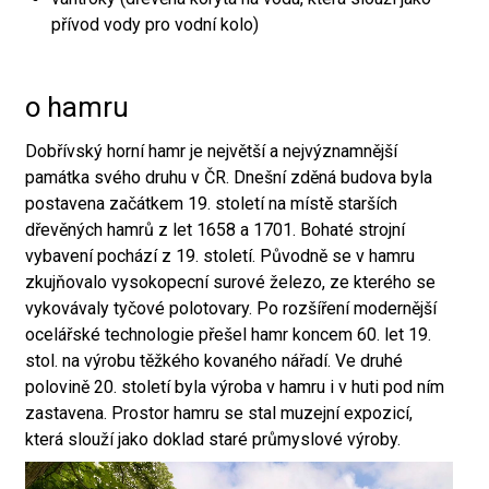
přívod vody pro vodní kolo)
o hamru
Dobřívský horní hamr je největší a nejvýznamnější
památka svého druhu v ČR. Dnešní zděná budova byla
postavena začátkem 19. století na místě starších
dřevěných hamrů z let 1658 a 1701. Bohaté strojní
vybavení pochází z 19. století. Původně se v hamru
zkujňovalo vysokopecní surové železo, ze kterého se
vykovávaly tyčové polotovary. Po rozšíření modernější
ocelářské technologie přešel hamr koncem 60. let 19.
stol. na výrobu těžkého kovaného nářadí. Ve druhé
polovině 20. století byla výroba v hamru i v huti pod ním
zastavena. Prostor hamru se stal muzejní expozicí,
která slouží jako doklad staré průmyslové výroby.