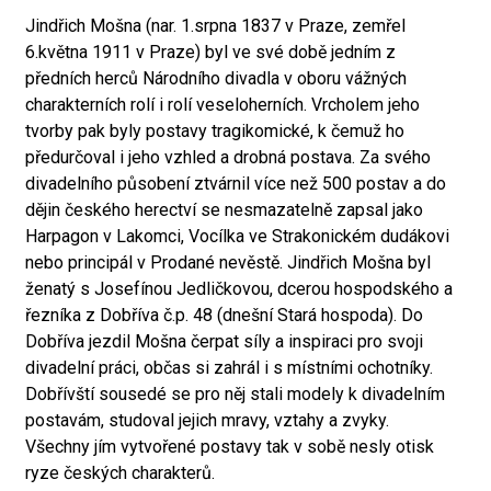
Jindřich Mošna (nar. 1.srpna 1837 v Praze, zemřel
6.května 1911 v Praze) byl ve své době jedním z
předních herců Národního divadla v oboru vážných
charakterních rolí i rolí veseloherních. Vrcholem jeho
tvorby pak byly postavy tragikomické, k čemuž ho
předurčoval i jeho vzhled a drobná postava. Za svého
divadelního působení ztvárnil více než 500 postav a do
dějin českého herectví se nesmazatelně zapsal jako
Harpagon v Lakomci, Vocílka ve Strakonickém dudákovi
nebo principál v Prodané nevěstě. Jindřich Mošna byl
ženatý s Josefínou Jedličkovou, dcerou hospodského a
řezníka z Dobříva č.p. 48 (dnešní Stará hospoda). Do
Dobříva jezdil Mošna čerpat síly a inspiraci pro svoji
divadelní práci, občas si zahrál i s místními ochotníky.
Dobřívští sousedé se pro něj stali modely k divadelním
postavám, studoval jejich mravy, vztahy a zvyky.
Všechny jím vytvořené postavy tak v sobě nesly otisk
ryze českých charakterů.