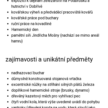
expozici k dějinám železářství na Podbrdsku a
hutnictví v Dobřívě
kovářskou výheň a předváděcí pracoviště kovářů
kovářské práce pod buchary
ruční práce na kovadlině
Hamernický den
pamětní síň Jindřicha Mošny (nachází se mimo areál
hamru)
zajímavosti a unikátní předměty
nadhazovací buchar
důmyslně konstruovaná stojanová vrtačka
excentrické nůžky na stříhání silných plátů železa
doplňkové hamernické stroje (brusky, dynamo)
dřevěný kazetový měch pro vyhřívací pec
čtyři vodní kola, která výše uvedené uvádí do pohybu
vantroky (dřevěná koryta na vodu, která slouží jako