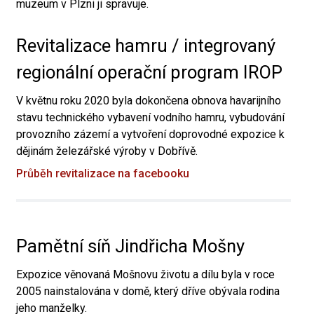
muzeum v Plzni ji spravuje.
Revitalizace hamru / integrovaný
regionální operační program IROP
V květnu roku 2020 byla dokončena obnova havarijního
stavu technického vybavení vodního hamru, vybudování
provozního zázemí a vytvoření doprovodné expozice k
dějinám železářské výroby v Dobřívě.
Průběh revitalizace na facebooku
Pamětní síň Jindřicha Mošny
Expozice věnovaná Mošnovu životu a dílu byla v roce
2005 nainstalována v domě, který dříve obývala rodina
jeho manželky.