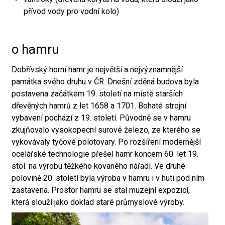
přívod vody pro vodní kolo)
o hamru
Dobřívský horní hamr je největší a nejvýznamnější
památka svého druhu v ČR. Dnešní zděná budova byla
postavena začátkem 19. století na místě starších
dřevěných hamrů z let 1658 a 1701. Bohaté strojní
vybavení pochází z 19. století. Původně se v hamru
zkujňovalo vysokopecní surové železo, ze kterého se
vykovávaly tyčové polotovary. Po rozšíření modernější
ocelářské technologie přešel hamr koncem 60. let 19.
stol. na výrobu těžkého kovaného nářadí. Ve druhé
polovině 20. století byla výroba v hamru i v huti pod ním
zastavena. Prostor hamru se stal muzejní expozicí,
která slouží jako doklad staré průmyslové výroby.