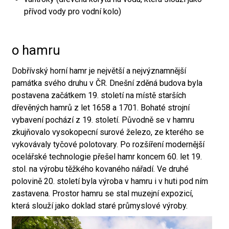
přívod vody pro vodní kolo)
o hamru
Dobřívský horní hamr je největší a nejvýznamnější
památka svého druhu v ČR. Dnešní zděná budova byla
postavena začátkem 19. století na místě starších
dřevěných hamrů z let 1658 a 1701. Bohaté strojní
vybavení pochází z 19. století. Původně se v hamru
zkujňovalo vysokopecní surové železo, ze kterého se
vykovávaly tyčové polotovary. Po rozšíření modernější
ocelářské technologie přešel hamr koncem 60. let 19.
stol. na výrobu těžkého kovaného nářadí. Ve druhé
polovině 20. století byla výroba v hamru i v huti pod ním
zastavena. Prostor hamru se stal muzejní expozicí,
která slouží jako doklad staré průmyslové výroby.