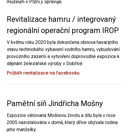
muzeum v Plzni ji spravuje.
Revitalizace hamru / integrovaný
regionální operační program IROP
V květnu roku 2020 byla dokončena obnova havarijního
stavu technického vybavení vodního hamru, vybudování
provozního zázemí a vytvoření doprovodné expozice k
dějinám železářské výroby v Dobřívě.
Průběh revitalizace na facebooku
Pamětní síň Jindřicha Mošny
Expozice věnovaná Mošnovu životu a dílu byla v roce
2005 nainstalována v domě, který dříve obývala rodina
jeho manželky.