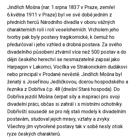
Jindřich Mošna (nar. 1.srpna 1837 v Praze, zemřel
6.května 1911 v Praze) byl ve své době jedním z
předních herců Národního divadla v oboru vážných
charakterních rolí i rolí veseloherních. Vrcholem jeho
tvorby pak byly postavy tragikomické, k čemuž ho
předurčoval i jeho vzhled a drobná postava. Za svého
divadelního působení ztvárnil více než 500 postav a do
dějin českého herectví se nesmazatelně zapsal jako
Harpagon v Lakomci, Vocílka ve Strakonickém dudákovi
nebo principál v Prodané nevěstě. Jindřich Mošna byl
ženatý s Josefínou Jedličkovou, dcerou hospodského a
řezníka z Dobříva č.p. 48 (dnešní Stará hospoda). Do
Dobříva jezdil Mošna čerpat síly a inspiraci pro svoji
divadelní práci, občas si zahrál i s místními ochotníky.
Dobřívští sousedé se pro něj stali modely k divadelním
postavám, studoval jejich mravy, vztahy a zvyky.
Všechny jím vytvořené postavy tak v sobě nesly otisk
ryze českých charakterů.