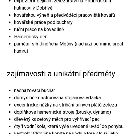
expozici k dějinám železářství na Podbrdsku a
hutnictví v Dobřívě
kovářskou výheň a předváděcí pracoviště kovářů
kovářské práce pod buchary
ruční práce na kovadlině
Hamernický den
pamětní síň Jindřicha Mošny (nachází se mimo areál
hamru)
zajímavosti a unikátní předměty
nadhazovací buchar
důmyslně konstruovaná stojanová vrtačka
excentrické nůžky na stříhání silných plátů železa
doplňkové hamernické stroje (brusky, dynamo)
dřevěný kazetový měch pro vyhřívací pec
čtyři vodní kola, která výše uvedené uvádí do pohybu
vantroky (dřevěná koryta na vodu, která slouží jako