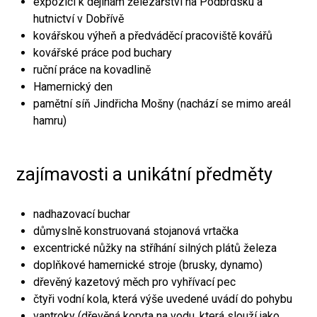
expozici k dějinám železářství na Podbrdsku a
hutnictví v Dobřívě
kovářskou výheň a předváděcí pracoviště kovářů
kovářské práce pod buchary
ruční práce na kovadlině
Hamernický den
pamětní síň Jindřicha Mošny (nachází se mimo areál
hamru)
zajímavosti a unikátní předměty
nadhazovací buchar
důmyslně konstruovaná stojanová vrtačka
excentrické nůžky na stříhání silných plátů železa
doplňkové hamernické stroje (brusky, dynamo)
dřevěný kazetový měch pro vyhřívací pec
čtyři vodní kola, která výše uvedené uvádí do pohybu
vantroky (dřevěná koryta na vodu, která slouží jako