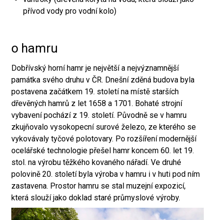
přívod vody pro vodní kolo)
o hamru
Dobřívský horní hamr je největší a nejvýznamnější
památka svého druhu v ČR. Dnešní zděná budova byla
postavena začátkem 19. století na místě starších
dřevěných hamrů z let 1658 a 1701. Bohaté strojní
vybavení pochází z 19. století. Původně se v hamru
zkujňovalo vysokopecní surové železo, ze kterého se
vykovávaly tyčové polotovary. Po rozšíření modernější
ocelářské technologie přešel hamr koncem 60. let 19.
stol. na výrobu těžkého kovaného nářadí. Ve druhé
polovině 20. století byla výroba v hamru i v huti pod ním
zastavena. Prostor hamru se stal muzejní expozicí,
která slouží jako doklad staré průmyslové výroby.