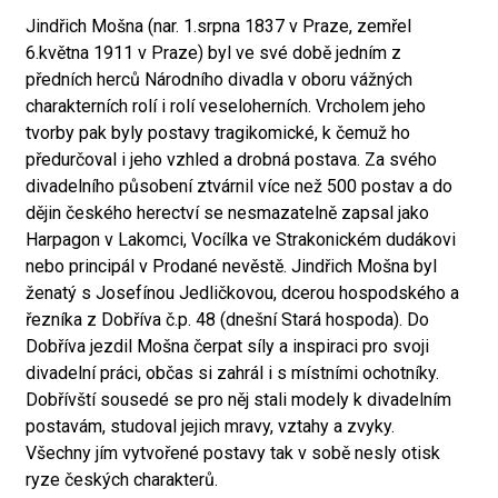
Jindřich Mošna (nar. 1.srpna 1837 v Praze, zemřel
6.května 1911 v Praze) byl ve své době jedním z
předních herců Národního divadla v oboru vážných
charakterních rolí i rolí veseloherních. Vrcholem jeho
tvorby pak byly postavy tragikomické, k čemuž ho
předurčoval i jeho vzhled a drobná postava. Za svého
divadelního působení ztvárnil více než 500 postav a do
dějin českého herectví se nesmazatelně zapsal jako
Harpagon v Lakomci, Vocílka ve Strakonickém dudákovi
nebo principál v Prodané nevěstě. Jindřich Mošna byl
ženatý s Josefínou Jedličkovou, dcerou hospodského a
řezníka z Dobříva č.p. 48 (dnešní Stará hospoda). Do
Dobříva jezdil Mošna čerpat síly a inspiraci pro svoji
divadelní práci, občas si zahrál i s místními ochotníky.
Dobřívští sousedé se pro něj stali modely k divadelním
postavám, studoval jejich mravy, vztahy a zvyky.
Všechny jím vytvořené postavy tak v sobě nesly otisk
ryze českých charakterů.