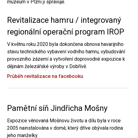
muzeum v Plzni ji spravuje.
Revitalizace hamru / integrovaný
regionální operační program IROP
V květnu roku 2020 byla dokončena obnova havarijního
stavu technického vybavení vodního hamru, vybudování
provozního zázemí a vytvoření doprovodné expozice k
dějinám železářské výroby v Dobřívě.
Průběh revitalizace na facebooku
Pamětní síň Jindřicha Mošny
Expozice věnovaná Mošnovu životu a dílu byla v roce
2005 nainstalována v domě, který dříve obývala rodina
jeho manželky.