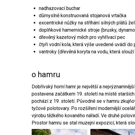
nadhazovací buchar
důmyslně konstruovaná stojanová vrtačka
excentrické nůžky na stříhání silných plátů že
doplňkové hamernické stroje (brusky, dynamo
dřevěný kazetový měch pro vyhřívací pec
čtyři vodní kola, která výše uvedené uvádí do
vantroky (dřevěná koryta na vodu, která slouží
o hamru
Dobřívský horní hamr je největší a nejvýznamněj
postavena začátkem 19. století na místě starších
pochází z 19. století. Původně se v hamru zkujň
tyčové polotovary. Po rozšíření modernější ocelář
výrobu těžkého kovaného nářadí. Ve druhé polovině
Prostor hamru se stal muzejní expozicí, která sl