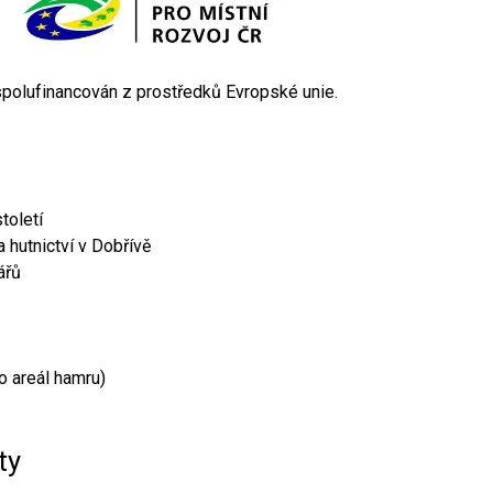
 spolufinancován z prostředků Evropské unie.
toletí
 hutnictví v Dobřívě
ářů
o areál hamru)
ty