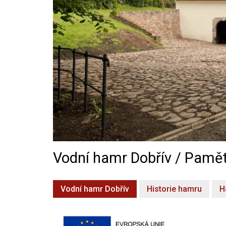
Vodní hamr Dobřív / Pamět
Vodní hamr Dobřív
Historie hamru
H