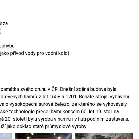
leza
)
 pohybu
 jako přívod vody pro vodní kolo)
ší památka svého druhu v ČR. Dnešní zděná budova byla
 dřevěných hamrů z let 1658 a 1701. Bohaté strojní vybavení
ovalo vysokopecní surové železo, ze kterého se vykovávaly
ské technologie přešel hamr koncem 60. let 19. stol. na
 20. století byla výroba v hamru i v huti pod ním zastavena.
ouží jako doklad staré průmyslové výroby.