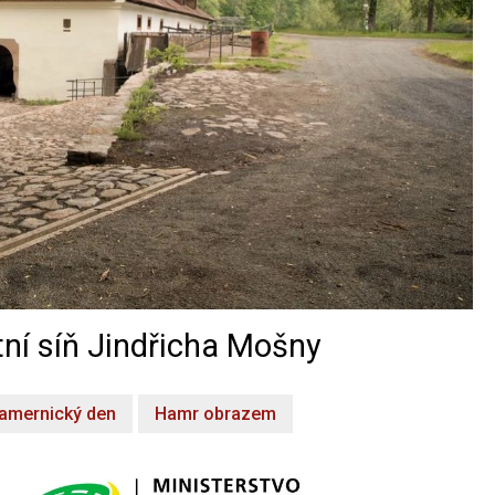
ní síň Jindřicha Mošny
amernický den
Hamr obrazem