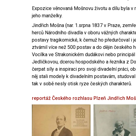
Expozice věnovaná Mošnovu životu a dílu byla v r
jeho manželky.
Jindřich Mošna (nar. 1.srpna 1837 v Praze, zemře
herců Národního divadla v oboru vážných charakter
postavy tragikomické, k čemuž ho předurčoval i 
ztvárnil více než 500 postav a do dějin českého
Vocílka ve Strakonickém dudákovi nebo principál
Jedličkovou, dcerou hospodského a řezníka z Dob
čerpat síly a inspiraci pro svoji divadelní práci, 
něj stali modely k divadelním postavám, studoval
tak v sobě nesly otisk ryze českých charakterů.
reportáž Českého rozhlasu Plzeň
Jindřich Mo