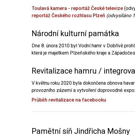
Toulavá kamera - reportáž České televize
(odvy
reportáž Českého rozhlasu Plzeň
(odvysíláno 1
Národní kulturní památka
Dne 8. února 2010 byl Vodní hamr v Dobřívě prohl
která je majetkem Plzeňského kraje a Západočesk
Revitalizace hamru / integrov
V květnu roku 2020 byla dokončena obnova havari
provozního zázemí a vytvoření doprovodné expoz
Průběh revitalizace na facebooku
Pamětní síň Jindřicha Mošny