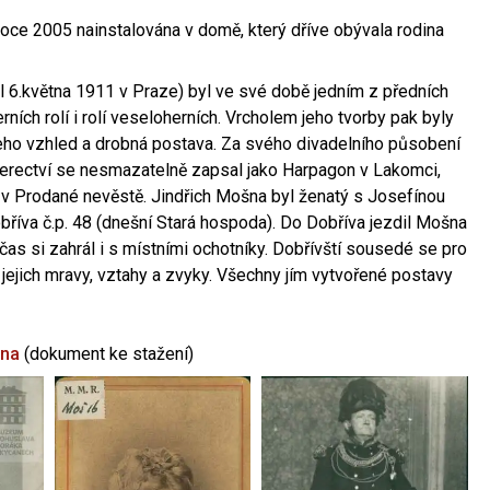
oce 2005 nainstalována v domě, který dříve obývala rodina
l 6.května 1911 v Praze) byl ve své době jedním z předních
ních rolí i rolí veseloherních. Vrcholem jeho tvorby pak byly
jeho vzhled a drobná postava. Za svého divadelního působení
 herectví se nesmazatelně zapsal jako Harpagon v Lakomci,
 v Prodané nevěstě. Jindřich Mošna byl ženatý s Josefínou
říva č.p. 48 (dnešní Stará hospoda). Do Dobříva jezdil Mošna
občas si zahrál i s místními ochotníky. Dobřívští sousedé se pro
 jejich mravy, vztahy a zvyky. Všechny jím vytvořené postavy
šna
(dokument ke stažení)