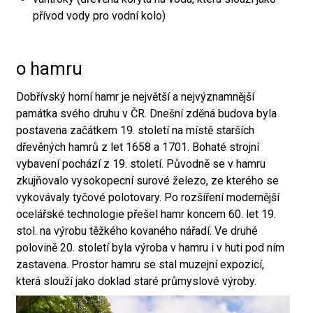
přívod vody pro vodní kolo)
o hamru
Dobřívský horní hamr je největší a nejvýznamnější
památka svého druhu v ČR. Dnešní zděná budova byla
postavena začátkem 19. století na místě starších
dřevěných hamrů z let 1658 a 1701. Bohaté strojní
vybavení pochází z 19. století. Původně se v hamru
zkujňovalo vysokopecní surové železo, ze kterého se
vykovávaly tyčové polotovary. Po rozšíření modernější
ocelářské technologie přešel hamr koncem 60. let 19.
stol. na výrobu těžkého kovaného nářadí. Ve druhé
polovině 20. století byla výroba v hamru i v huti pod ním
zastavena. Prostor hamru se stal muzejní expozicí,
která slouží jako doklad staré průmyslové výroby.