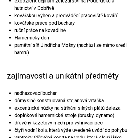
expozici k dějinám železářství na Podbrdsku a
hutnictví v Dobřívě
kovářskou výheň a předváděcí pracoviště kovářů
kovářské práce pod buchary
ruční práce na kovadlině
Hamernický den
pamětní síň Jindřicha Mošny (nachází se mimo areál
hamru)
zajímavosti a unikátní předměty
nadhazovací buchar
důmyslně konstruovaná stojanová vrtačka
excentrické nůžky na stříhání silných plátů železa
doplňkové hamernické stroje (brusky, dynamo)
dřevěný kazetový měch pro vyhřívací pec
čtyři vodní kola, která výše uvedené uvádí do pohybu
vantroky (dřevěná koryta na vodu, která slouží jako