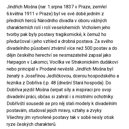
Jindřich Mošna (nar. 1.srpna 1837 v Praze, zemřel
6.května 1911 v Praze) byl ve své době jedním z
předních herců Národního divadla v oboru vážných
charakterních rolí i rolí veseloherních. Vrcholem jeho
tvorby pak byly postavy tragikomické, k čemuž ho
předurčoval i jeho vzhled a drobná postava. Za svého
divadelního působení ztvárnil více než 500 postav a do
dějin českého herectví se nesmazatelně zapsal jako
Harpagon v Lakomci, Vocílka ve Strakonickém dudákovi
nebo principál v Prodané nevěstě. Jindřich Mošna byl
ženatý s Josefínou Jedličkovou, dcerou hospodského a
řezníka z Dobříva č.p. 48 (dnešní Stará hospoda). Do
Dobříva jezdil Mošna čerpat síly a inspiraci pro svoji
divadelní práci, občas si zahrál i s místními ochotníky.
Dobřívští sousedé se pro něj stali modely k divadelním
postavám, studoval jejich mravy, vztahy a zvyky.
Všechny jím vytvořené postavy tak v sobě nesly otisk
ryze českých charakterů.