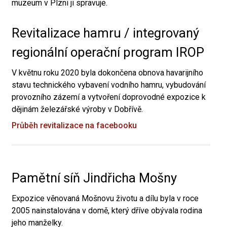
muzeum v Plzni ji spravuje.
Revitalizace hamru / integrovaný
regionální operační program IROP
V květnu roku 2020 byla dokončena obnova havarijního
stavu technického vybavení vodního hamru, vybudování
provozního zázemí a vytvoření doprovodné expozice k
dějinám železářské výroby v Dobřívě.
Průběh revitalizace na facebooku
Pamětní síň Jindřicha Mošny
Expozice věnovaná Mošnovu životu a dílu byla v roce
2005 nainstalována v domě, který dříve obývala rodina
jeho manželky.